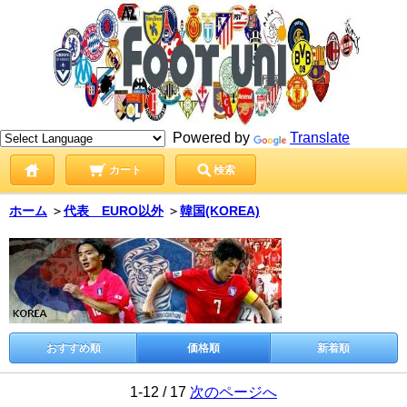
Powered by
Translate
カート
検索
ホーム
＞
代表 EURO以外
＞
韓国(KOREA)
おすすめ順
価格順
新着順
1-12 / 17
次のページへ