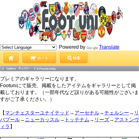
Powered by
Translate
カート
検索
プレミアのギャラリーになります。
Footuniにて販売、掲載をしたアイテムをギャラリーとして掲
載しております。（一部年代など誤りがある可能性がございま
すがご了承ください。）
【
マンチェスターユナイテッド
→
アーセナル
→
チェルシー
→
リ
バプール
→
ニューカッスル
→
トッテナム
→
リーズ
→
アストンヴ
ィラ
】