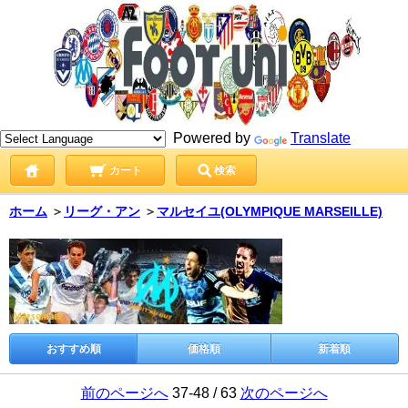
Powered by
Translate
カート
検索
ホーム
＞
リーグ・アン
＞
マルセイユ(OLYMPIQUE MARSEILLE)
おすすめ順
価格順
新着順
前のページへ
37-48 / 63
次のページへ