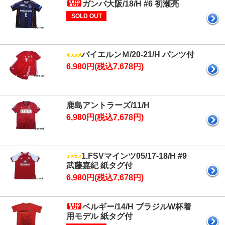
ガンバ大阪/18/H #6 初瀬亮
SOLD OUT
バイエルンＭ/20-21/H パンツ付
6,980円(税込7,678円)
鹿島アントラーズ/11/H
6,980円(税込7,678円)
1.FSVマインツ05/17-18/H #9
武藤嘉紀 紙タグ付
6,980円(税込7,678円)
ベルギー/14/H ブラジルW杯着
用モデル 紙タグ付