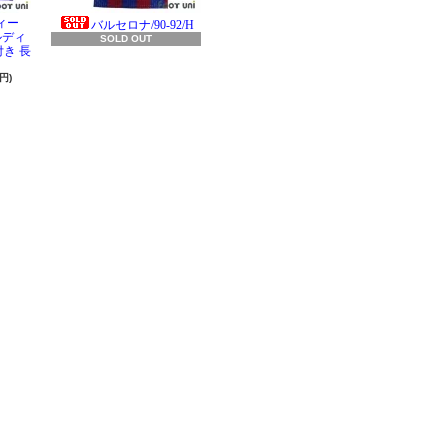
ィー
バルセロナ/90-92/H
ラルディ
SOLD OUT
き 長
円)