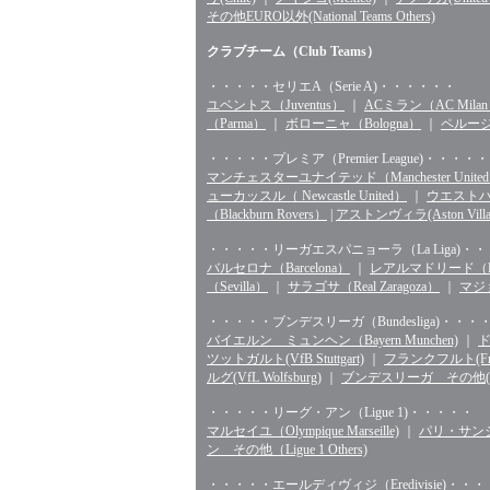
その他EURO以外(National Teams Others)
クラブチーム（Club Teams）
・・・・・セリエA（Serie A)・・・・・・
ユベントス（Juventus）
｜
ACミラン（AC Mila
（Parma）
｜
ボローニャ（Bologna）
｜
ペルージャ
・・・・・プレミア（Premier League)・・・・・
マンチェスターユナイテッド（Manchester Unite
ューカッスル（ Newcastle United）
｜
ウエストハム（
（Blackburn Rovers）
|
アストンヴィラ(Aston Villa
・・・・・リーガエスパニョーラ（La Liga)・
バルセロナ（Barcelona）
｜
レアルマドリード（Rea
（Sevilla）
｜
サラゴサ（Real Zaragoza）
｜
マジョ
・・・・・ブンデスリーガ（Bundesliga)・・・
バイエルン ミュンヘン（Bayern Munchen)
｜
ド
ツットガルト(VfB Stuttgart)
｜
フランクフルト(Fran
ルグ(VfL Wolfsburg)
｜
ブンデスリーガ その他(Bunde
・・・・・リーグ・アン（Ligue 1)・・・・・
マルセイユ（Olympique Marseille)
｜
パリ・サンジェル
ン その他（Ligue 1 Others)
・・・・・エールディヴィジ（Eredivisie)・・