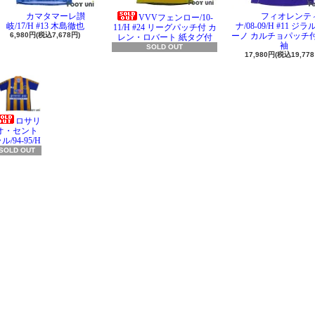
カマタマーレ讃
フィオレンテ
VVVフェンロー/10-
岐/17/H #13 木島徹也
ナ/08-09/H #11 ジ
11/H #24 リーグパッチ付 カ
6,980円(税込7,678円)
ーノ カルチョパッチ付
レン・ロバート 紙タグ付
袖
SOLD OUT
17,980円(税込19,778
ロサリ
オ・セント
ル/94-95/H
SOLD OUT