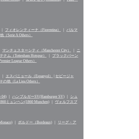
｜
フィオレンティーナ（Fiorentina）
｜
パルマ
erie A Others）
｜
マンチェスターシティ（Manchester City）
｜
ニ
ナム（Tottenham Hotspur）
｜
ブラックバーン
r League Others）
｜
エスパニョール（Espanyol）
|
セビージャ
La Liga Others）
04)
｜
ハンブルガーSV(Hamburger SV)
｜
シュ
1860ミュンヘン(1860 Munchen)
｜
ヴォルフスブ
naco)
｜
ボルドー（Bordeaux)
｜
リーグ・ア