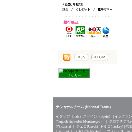
サッカー
ナショナルチーム (National Teams)
イタリア（Italy)
|
スペイン（Spain）
|
イングランド
(Yugoslavia/Serbia Montenegro）
｜
クロアチア(Croa
ア(Russia)
｜
チェコ(Czech)
|
トルコ(Turkey)
|
代表 
リ(Chile)
｜
メキシコ(Mexico)
｜
アメリカ(United St