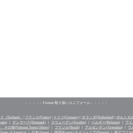
：：：：：Footuni 取り扱いユニフォーム：：：：：
（England）
|
フランス(France)
|
ドイツ(Germany)
|
オランダ(Netherland)
|
ポルトガル(o
tia)
｜
デンマーク(Denmark)
｜
スウェーデン(Sweden)
｜
ベルギー(Belgium)
｜
アイル
その他(National Teams Others)
｜
ブラジル(Brazil)
｜
アルゼンチン(Argentina)
｜
ウル
ates of America)
｜
日本(Japan)
｜
韓国(Korea)
|
ナイジェリア(Nigeria)
｜
南アフリカ(Sou