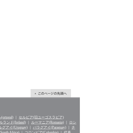
rtugal)
｜
セルビア(旧ユーゴスラビア)
ランド(Ireland)
｜
ルーマニア(Romania)
｜
ロシ
グアイ(Uruguay)
｜
パラグアイ(Paraguay)
｜
チ
th Africa)
｜
コロンビア(Columbia)
｜
代表