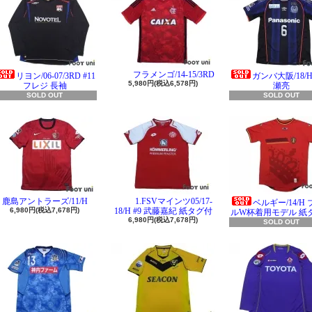
フラメンゴ/14-15/3RD
リヨン/06-07/3RD #11
ガンバ大阪/18/H 
5,980円(税込6,578円)
フレジ 長袖
瀬亮
SOLD OUT
SOLD OUT
鹿島アントラーズ/11/H
1.FSVマインツ05/17-
ベルギー/14/H
6,980円(税込7,678円)
18/H #9 武藤嘉紀 紙タグ付
ルW杯着用モデル 紙
6,980円(税込7,678円)
SOLD OUT