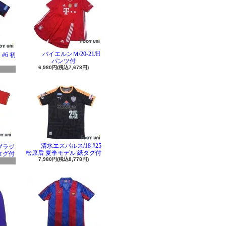
バイエルンＭ/20-21/H
#6 初
パンツ付
6,980円(税込7,678円)
清水エスパルス/18 #25
 ブラジ
松原后 夏季モデル 紙タグ付
タグ付
7,980円(税込8,778円)