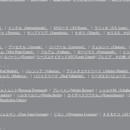
n）
｜
インテル（Internazionale）
｜
ASローマ（AS Roma）
｜
ラツィオ（S.S. Lazio）
（Perugia）
｜
サンプドリア（Sampdoria）
｜
ナポリ（Napoli）
｜
セリエA その他（S
d）
｜
アーセナル（Arsenal）
｜
リバプール（Liverpool）
｜
チェルシー（Chelsea）
West Ham United）
｜
フルアム（Fulham）
｜
ポーツマス（Portsmouth）
｜
トッテ
)
|
エバートン(Everton)
|
リーズユナイテッドAFC(Leeds United)
|
プレミア その他（Premie
・・・・
l Madrid）
｜
バレンシア（Valencia）
｜
アトレチコマドリード（Atletico Madrid）
ルカ（Mallorca）
｜
バジャドリード（Real Valladolid）
｜
リーガエスパニョーラ その他（
・・
ルトムント(Borussia Dortmund)
｜
ブレーメン(Werder Bremen)
｜
シャルケ04（Schalke 
kfurt)
｜
ヘルタベルリン(Hertha Berlin)
｜
カイザースラウテルン(Kaiserslautern)
｜
sliga Others)
マン（Paris Saint-Germain)
｜
リヨン（Olympique Lyonnais)
｜
ＡＳモナコ（AS Mo
・・・