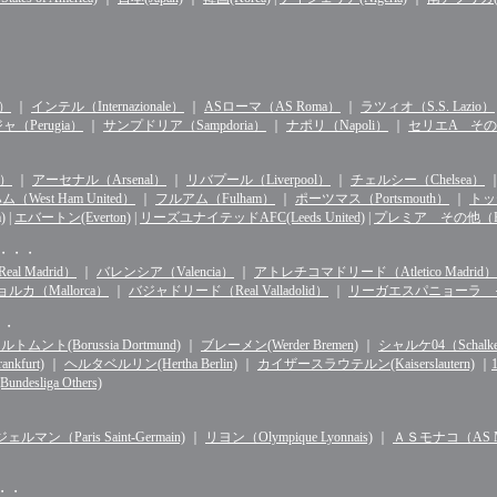
n）
｜
インテル（Internazionale）
｜
ASローマ（AS Roma）
｜
ラツィオ（S.S. Lazio）
（Perugia）
｜
サンプドリア（Sampdoria）
｜
ナポリ（Napoli）
｜
セリエA その他（S
d）
｜
アーセナル（Arsenal）
｜
リバプール（Liverpool）
｜
チェルシー（Chelsea）
West Ham United）
｜
フルアム（Fulham）
｜
ポーツマス（Portsmouth）
｜
トッテ
)
|
エバートン(Everton)
|
リーズユナイテッドAFC(Leeds United)
|
プレミア その他（Premie
・・・・
l Madrid）
｜
バレンシア（Valencia）
｜
アトレチコマドリード（Atletico Madrid）
ルカ（Mallorca）
｜
バジャドリード（Real Valladolid）
｜
リーガエスパニョーラ その他（
・・
ルトムント(Borussia Dortmund)
｜
ブレーメン(Werder Bremen)
｜
シャルケ04（Schalke 
kfurt)
｜
ヘルタベルリン(Hertha Berlin)
｜
カイザースラウテルン(Kaiserslautern)
｜
sliga Others)
マン（Paris Saint-Germain)
｜
リヨン（Olympique Lyonnais)
｜
ＡＳモナコ（AS Mo
・・・