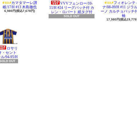
カマタマーレ讃
フィオレンテ
VVVフェンロー/10-
岐/17/H #13 木島徹也
ナ/08-09/H #11 ジ
11/H #24 リーグパッチ付 カ
6,980円(税込7,678円)
ーノ カルチョパッチ付
レン・ロバート 紙タグ付
袖
SOLD OUT
17,980円(税込19,778
ロサリ
オ・セント
ル/94-95/H
SOLD OUT