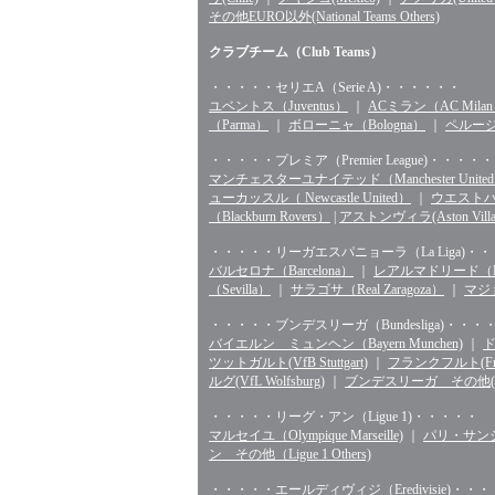
その他EURO以外(National Teams Others)
クラブチーム（Club Teams）
・・・・・セリエA（Serie A)・・・・・・
ユベントス（Juventus）
｜
ACミラン（AC Mila
（Parma）
｜
ボローニャ（Bologna）
｜
ペルージャ
・・・・・プレミア（Premier League)・・・・・
マンチェスターユナイテッド（Manchester Unite
ューカッスル（ Newcastle United）
｜
ウエストハム（
（Blackburn Rovers）
|
アストンヴィラ(Aston Villa
・・・・・リーガエスパニョーラ（La Liga)・
バルセロナ（Barcelona）
｜
レアルマドリード（Rea
（Sevilla）
｜
サラゴサ（Real Zaragoza）
｜
マジョ
・・・・・ブンデスリーガ（Bundesliga)・・・
バイエルン ミュンヘン（Bayern Munchen)
｜
ド
ツットガルト(VfB Stuttgart)
｜
フランクフルト(Fran
ルグ(VfL Wolfsburg)
｜
ブンデスリーガ その他(Bunde
・・・・・リーグ・アン（Ligue 1)・・・・・
マルセイユ（Olympique Marseille)
｜
パリ・サンジェル
ン その他（Ligue 1 Others)
・・・・・エールディヴィジ（Eredivisie)・・