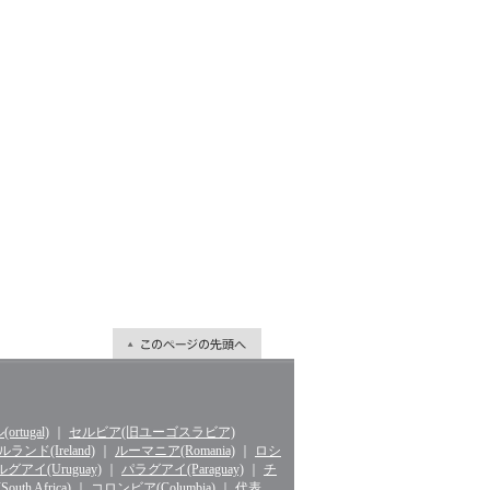
rtugal)
｜
セルビア(旧ユーゴスラビア)
ランド(Ireland)
｜
ルーマニア(Romania)
｜
ロシ
グアイ(Uruguay)
｜
パラグアイ(Paraguay)
｜
チ
th Africa)
｜
コロンビア(Columbia)
｜
代表