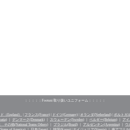
：：：：：Footuni 取り扱いユニフォーム：：：：：
（England）
|
フランス(France)
|
ドイツ(Germany)
|
オランダ(Netherland)
|
ポルトガル(o
tia)
｜
デンマーク(Denmark)
｜
スウェーデン(Sweden)
｜
ベルギー(Belgium)
｜
アイル
その他(National Teams Others)
｜
ブラジル(Brazil)
｜
アルゼンチン(Argentina)
｜
ウル
ates of America)
｜
日本(Japan)
｜
韓国(Korea)
|
ナイジェリア(Nigeria)
｜
南アフリカ(Sou