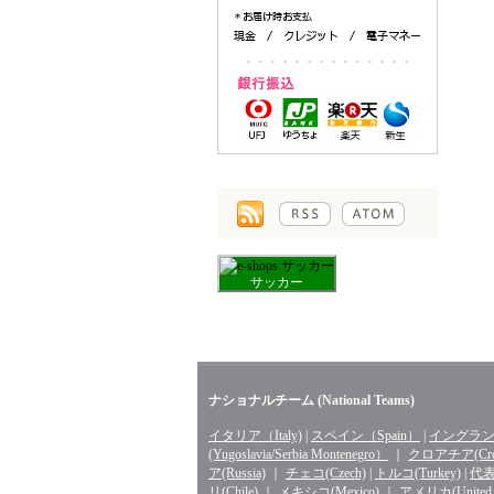
サッカー
ナショナルチーム (National Teams)
イタリア（Italy)
|
スペイン（Spain）
|
イングランド
(Yugoslavia/Serbia Montenegro）
｜
クロアチア(Croa
ア(Russia)
｜
チェコ(Czech)
|
トルコ(Turkey)
|
代表 
リ(Chile)
｜
メキシコ(Mexico)
｜
アメリカ(United St