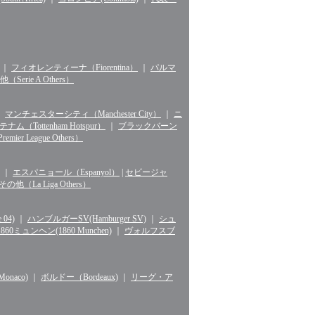
｜
フィオレンティーナ（Fiorentina）
｜
パルマ
erie A Others）
｜
マンチェスターシティ（Manchester City）
｜
ニ
ナム（Tottenham Hotspur）
｜
ブラックバーン
r League Others）
｜
エスパニョール（Espanyol）
|
セビージャ
La Liga Others）
04)
｜
ハンブルガーSV(Hamburger SV)
｜
シュ
1860ミュンヘン(1860 Munchen)
｜
ヴォルフスブ
naco)
｜
ボルドー（Bordeaux)
｜
リーグ・ア