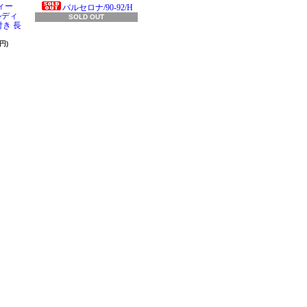
ィー
バルセロナ/90-92/H
ラルディ
SOLD OUT
き 長
円)