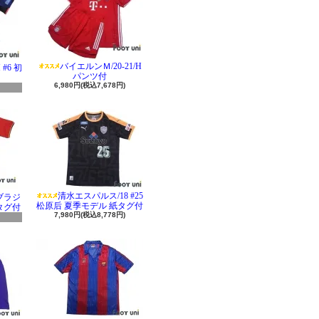
バイエルンＭ/20-21/H
#6 初
パンツ付
6,980円(税込7,678円)
清水エスパルス/18 #25
 ブラジ
松原后 夏季モデル 紙タグ付
タグ付
7,980円(税込8,778円)