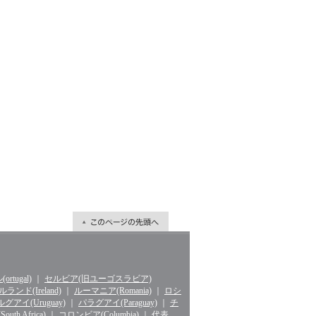
rtugal)
｜
セルビア(旧ユーゴスラビア)
ランド(Ireland)
｜
ルーマニア(Romania)
｜
ロシ
グアイ(Uruguay)
｜
パラグアイ(Paraguay)
｜
チ
th Africa)
｜
コロンビア(Columbia)
｜
代表