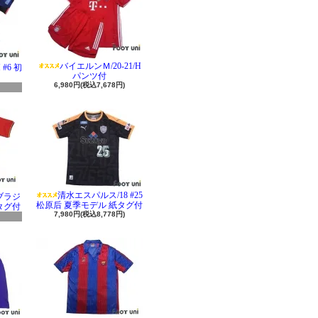
バイエルンＭ/20-21/H
#6 初
パンツ付
6,980円(税込7,678円)
清水エスパルス/18 #25
 ブラジ
松原后 夏季モデル 紙タグ付
タグ付
7,980円(税込8,778円)