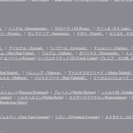
n）
｜
インテル（Internazionale）
｜
ASローマ（AS Roma）
｜
ラツィオ（S.S. Lazio）
（Perugia）
｜
サンプドリア（Sampdoria）
｜
ナポリ（Napoli）
｜
セリエA その他（S
d）
｜
アーセナル（Arsenal）
｜
リバプール（Liverpool）
｜
チェルシー（Chelsea）
West Ham United）
｜
フルアム（Fulham）
｜
ポーツマス（Portsmouth）
｜
トッテ
)
|
エバートン(Everton)
|
リーズユナイテッドAFC(Leeds United)
|
プレミア その他（Premie
・・・・
l Madrid）
｜
バレンシア（Valencia）
｜
アトレチコマドリード（Atletico Madrid）
ルカ（Mallorca）
｜
バジャドリード（Real Valladolid）
｜
リーガエスパニョーラ その他（
・・
ルトムント(Borussia Dortmund)
｜
ブレーメン(Werder Bremen)
｜
シャルケ04（Schalke 
kfurt)
｜
ヘルタベルリン(Hertha Berlin)
｜
カイザースラウテルン(Kaiserslautern)
｜
sliga Others)
マン（Paris Saint-Germain)
｜
リヨン（Olympique Lyonnais)
｜
ＡＳモナコ（AS Mo
・・・