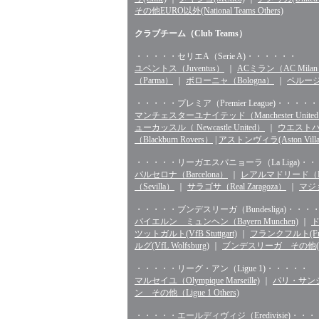
その他EURO以外(National Teams Others)
クラブチーム（Club Teams）
・・・・・セリエA（Serie A)・・・・・・
ユベントス（Juventus）
｜
ACミラン（AC Mila
（Parma）
｜
ボローニャ（Bologna）
｜
ペルージャ
・・・・・プレミア（Premier League)・・・・・
マンチェスターユナイテッド（Manchester Unite
ューカッスル（ Newcastle United）
｜
ウエストハム（
（Blackburn Rovers）
|
アストンヴィラ(Aston Villa
・・・・・リーガエスパニョーラ（La Liga)・
バルセロナ（Barcelona）
｜
レアルマドリード（Rea
（Sevilla）
｜
サラゴサ（Real Zaragoza）
｜
マジョ
・・・・・ブンデスリーガ（Bundesliga)・・・
バイエルン ミュンヘン（Bayern Munchen)
｜
ド
ツットガルト(VfB Stuttgart)
｜
フランクフルト(Fran
ルグ(VfL Wolfsburg)
｜
ブンデスリーガ その他(Bunde
・・・・・リーグ・アン（Ligue 1)・・・・・
マルセイユ（Olympique Marseille)
｜
パリ・サンジェル
ン その他（Ligue 1 Others)
・・・・・エールディヴィジ（Eredivisie)・・