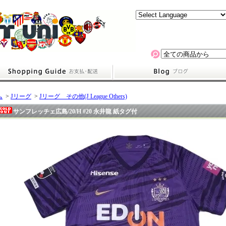
ム
>
Jリーグ
>
Jリーグ その他(J League Others)
サンフレッチェ広島/20/H #20 永井龍 紙タグ付