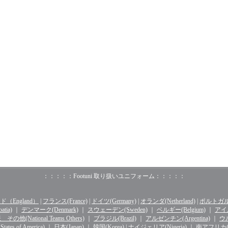
：：：：：Footuni 取り扱いユニフォーム：：：：：
（England）
|
フランス(France)
|
ドイツ(Germany)
|
オランダ(Netherland)
|
ポルトガル(o
tia)
｜
デンマーク(Denmark)
｜
スウェーデン(Sweden)
｜
ベルギー(Belgium)
｜
アイル
その他(National Teams Others)
｜
ブラジル(Brazil)
｜
アルゼンチン(Argentina)
｜
ウル
ates of America)
｜
日本(Japan)
｜
韓国(Korea)
|
ナイジェリア(Nigeria)
｜
南アフリカ(Sou