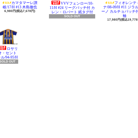
カマタマーレ讃
フィオレンテ
VVVフェンロー/10-
岐/17/H #13 木島徹也
ナ/08-09/H #11 ジ
11/H #24 リーグパッチ付 カ
6,980円(税込7,678円)
ーノ カルチョパッチ付
レン・ロバート 紙タグ付
袖
SOLD OUT
17,980円(税込19,778
ロサリ
オ・セント
ル/94-95/H
SOLD OUT