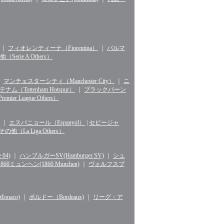
｜
フィオレンティーナ（Fiorentina）
｜
パルマ
erie A Others）
｜
マンチェスターシティ（Manchester City）
｜
ニ
ナム（Tottenham Hotspur）
｜
ブラックバーン
r League Others）
｜
エスパニョール（Espanyol）
|
セビージャ
La Liga Others）
04)
｜
ハンブルガーSV(Hamburger SV)
｜
シュ
1860ミュンヘン(1860 Munchen)
｜
ヴォルフスブ
naco)
｜
ボルドー（Bordeaux)
｜
リーグ・ア