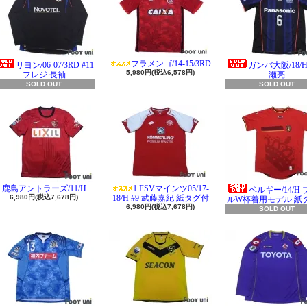
フラメンゴ/14-15/3RD
リヨン/06-07/3RD #11
ガンバ大阪/18/H 
5,980円(税込6,578円)
フレジ 長袖
瀬亮
SOLD OUT
SOLD OUT
鹿島アントラーズ/11/H
1.FSVマインツ05/17-
ベルギー/14/H
6,980円(税込7,678円)
18/H #9 武藤嘉紀 紙タグ付
ルW杯着用モデル 紙
6,980円(税込7,678円)
SOLD OUT