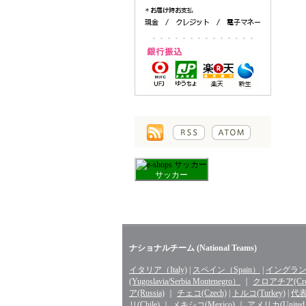
サッカー
ナショナルチーム (National Teams)
イタリア（Italy)
|
スペイン（Spain）
|
イングランド
(Yugoslavia/Serbia Montenegro）
｜
クロアチア(Croa
ア(Russia)
｜
チェコ(Czech)
|
トルコ(Turkey)
|
代表 
リ(Chile)
｜
メキシコ(Mexico)
｜
アメリカ(United St