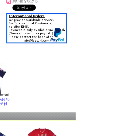
買い物を続ける
H #5
ッチ付