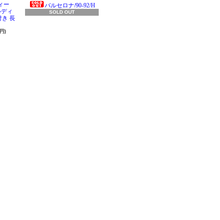
ィー
バルセロナ/90-92/H
ラルディ
SOLD OUT
き 長
円)