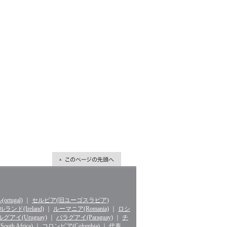
rtugal)
｜
セルビア(旧ユーゴスラビア)
ランド(Ireland)
｜
ルーマニア(Romania)
｜
ロシ
グアイ(Uruguay)
｜
パラグアイ(Paraguay)
｜
チ
th Africa)
｜
コロンビア(Columbia)
｜
代表