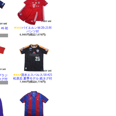
バイエルンＭ/20-21/H
#6 初
パンツ付
6,980円(税込7,678円)
清水エスパルス/18 #25
 ブラジ
松原后 夏季モデル 紙タグ付
タグ付
7,980円(税込8,778円)