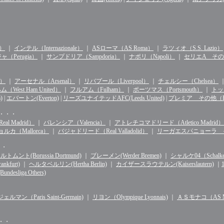
n）
｜
インテル（Internazionale）
｜
ASローマ（AS Roma）
｜
ラツィオ（S.S. Lazio）
（Perugia）
｜
サンプドリア（Sampdoria）
｜
ナポリ（Napoli）
｜
セリエA その他（S
d）
｜
アーセナル（Arsenal）
｜
リバプール（Liverpool）
｜
チェルシー（Chelsea）
West Ham United）
｜
フルアム（Fulham）
｜
ポーツマス（Portsmouth）
｜
トッテ
)
|
エバートン(Everton)
|
リーズユナイテッドAFC(Leeds United)
|
プレミア その他（Premie
・・・・
l Madrid）
｜
バレンシア（Valencia）
｜
アトレチコマドリード（Atletico Madrid）
ルカ（Mallorca）
｜
バジャドリード（Real Valladolid）
｜
リーガエスパニョーラ その他（
・・
ルトムント(Borussia Dortmund)
｜
ブレーメン(Werder Bremen)
｜
シャルケ04（Schalke 
kfurt)
｜
ヘルタベルリン(Hertha Berlin)
｜
カイザースラウテルン(Kaiserslautern)
｜
sliga Others)
マン（Paris Saint-Germain)
｜
リヨン（Olympique Lyonnais)
｜
ＡＳモナコ（AS Mo
・・・