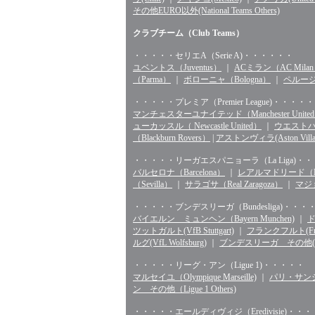
その他EURO以外(National Teams Others)
クラブチーム（Club Teams）
・・・・・セリエA（Serie A)・・・・・・
ユベントス（Juventus）
｜
ACミラン（AC Mila
（Parma）
｜
ボローニャ（Bologna）
｜
ペルージャ
・・・・・プレミア（Premier League)・・・・・
マンチェスターユナイテッド（Manchester Unite
ューカッスル（ Newcastle United）
｜
ウエストハム（
（Blackburn Rovers）
|
アストンヴィラ(Aston Villa
・・・・・リーガエスパニョーラ（La Liga)・
バルセロナ（Barcelona）
｜
レアルマドリード（Rea
（Sevilla）
｜
サラゴサ（Real Zaragoza）
｜
マジョ
・・・・・ブンデスリーガ（Bundesliga)・・・
バイエルン ミュンヘン（Bayern Munchen)
｜
ド
ツットガルト(VfB Stuttgart)
｜
フランクフルト(Fran
ルグ(VfL Wolfsburg)
｜
ブンデスリーガ その他(Bunde
・・・・・リーグ・アン（Ligue 1)・・・・・
マルセイユ（Olympique Marseille)
｜
パリ・サンジェル
ン その他（Ligue 1 Others)
・・・・・エールディヴィジ（Eredivisie)・・