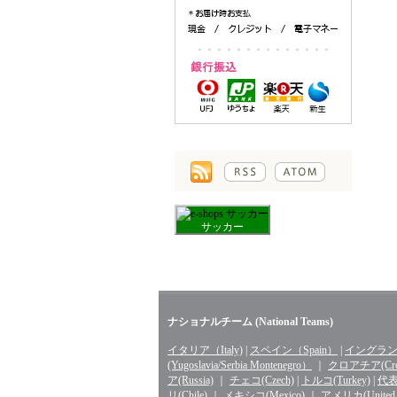
サッカー
ナショナルチーム (National Teams)
イタリア（Italy)
|
スペイン（Spain）
|
イングランド
(Yugoslavia/Serbia Montenegro）
｜
クロアチア(Croa
ア(Russia)
｜
チェコ(Czech)
|
トルコ(Turkey)
|
代表 
リ(Chile)
｜
メキシコ(Mexico)
｜
アメリカ(United St