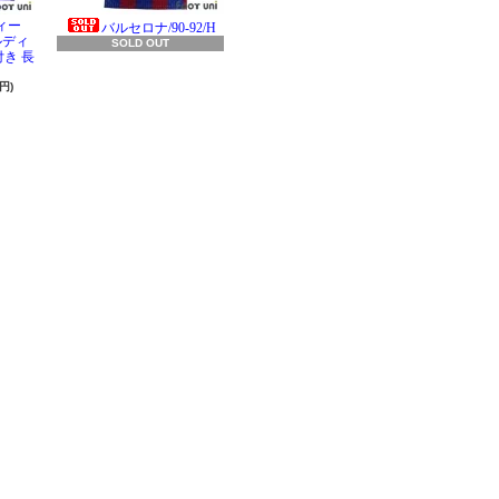
ィー
バルセロナ/90-92/H
ラルディ
SOLD OUT
き 長
円)