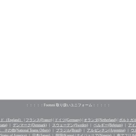
：：：：：Footuni 取り扱いユニフォーム：：：：：
（England）
|
フランス(France)
|
ドイツ(Germany)
|
オランダ(Netherland)
|
ポルトガル(o
tia)
｜
デンマーク(Denmark)
｜
スウェーデン(Sweden)
｜
ベルギー(Belgium)
｜
アイル
その他(National Teams Others)
｜
ブラジル(Brazil)
｜
アルゼンチン(Argentina)
｜
ウル
ates of America)
｜
日本(Japan)
｜
韓国(Korea)
|
ナイジェリア(Nigeria)
｜
南アフリカ(Sou