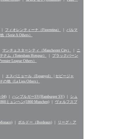
｜
フィオレンティーナ（Fiorentina）
｜
パルマ
erie A Others）
｜
マンチェスターシティ（Manchester City）
｜
ニ
ナム（Tottenham Hotspur）
｜
ブラックバーン
r League Others）
｜
エスパニョール（Espanyol）
|
セビージャ
La Liga Others）
04)
｜
ハンブルガーSV(Hamburger SV)
｜
シュ
1860ミュンヘン(1860 Munchen)
｜
ヴォルフスブ
naco)
｜
ボルドー（Bordeaux)
｜
リーグ・ア