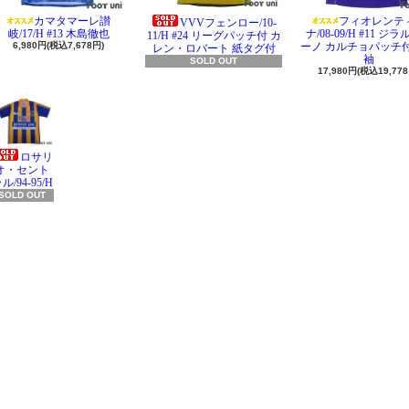
カマタマーレ讃
フィオレンテ
VVVフェンロー/10-
岐/17/H #13 木島徹也
ナ/08-09/H #11 ジ
11/H #24 リーグパッチ付 カ
6,980円(税込7,678円)
ーノ カルチョパッチ付
レン・ロバート 紙タグ付
袖
SOLD OUT
17,980円(税込19,778
ロサリ
オ・セント
ル/94-95/H
SOLD OUT