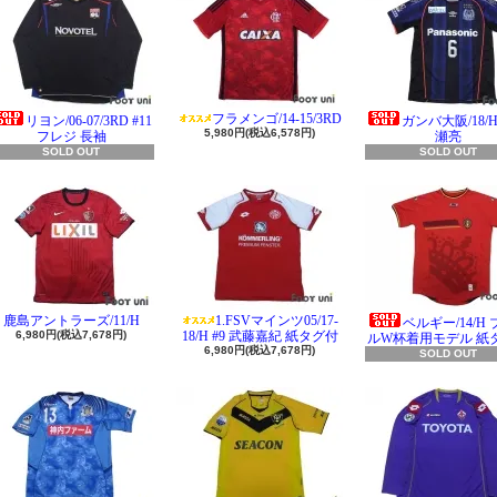
フラメンゴ/14-15/3RD
リヨン/06-07/3RD #11
ガンバ大阪/18/H 
5,980円(税込6,578円)
フレジ 長袖
瀬亮
SOLD OUT
SOLD OUT
鹿島アントラーズ/11/H
1.FSVマインツ05/17-
ベルギー/14/H
6,980円(税込7,678円)
18/H #9 武藤嘉紀 紙タグ付
ルW杯着用モデル 紙
6,980円(税込7,678円)
SOLD OUT