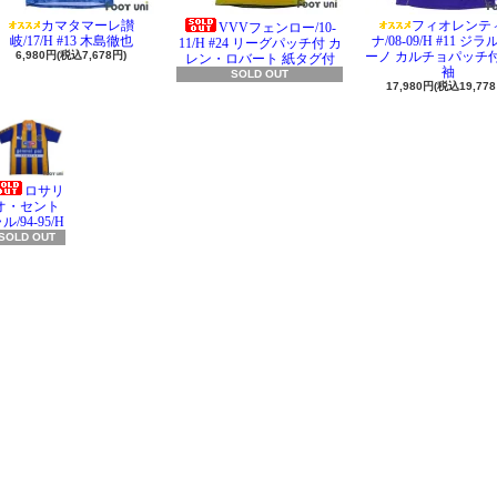
カマタマーレ讃
フィオレンテ
VVVフェンロー/10-
岐/17/H #13 木島徹也
ナ/08-09/H #11 ジ
11/H #24 リーグパッチ付 カ
6,980円(税込7,678円)
ーノ カルチョパッチ付
レン・ロバート 紙タグ付
袖
SOLD OUT
17,980円(税込19,778
ロサリ
オ・セント
ル/94-95/H
SOLD OUT