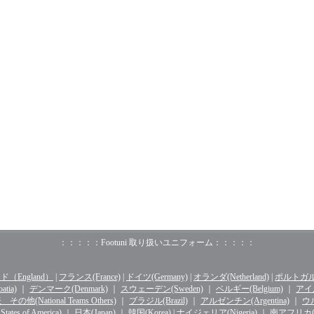
：：：：：Footuni 取り扱いユニフォーム：：：：：
（England）
|
フランス(France)
|
ドイツ(Germany)
|
オランダ(Netherland)
|
ポルトガル(o
tia)
｜
デンマーク(Denmark)
｜
スウェーデン(Sweden)
｜
ベルギー(Belgium)
｜
アイル
その他(National Teams Others)
｜
ブラジル(Brazil)
｜
アルゼンチン(Argentina)
｜
ウル
ates of America)
｜
日本(Japan)
｜
韓国(Korea)
|
ナイジェリア(Nigeria)
｜
南アフリカ(Sou