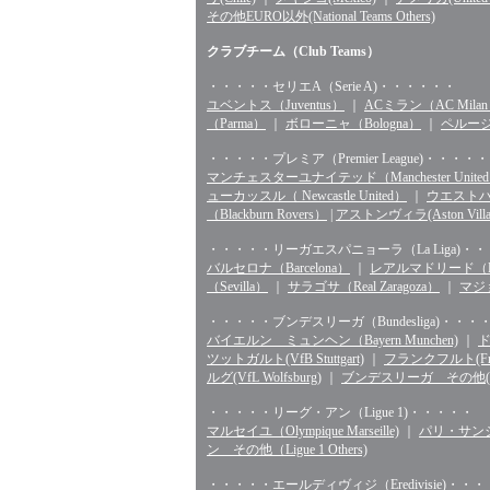
その他EURO以外(National Teams Others)
クラブチーム（Club Teams）
・・・・・セリエA（Serie A)・・・・・・
ユベントス（Juventus）
｜
ACミラン（AC Mila
（Parma）
｜
ボローニャ（Bologna）
｜
ペルージャ
・・・・・プレミア（Premier League)・・・・・
マンチェスターユナイテッド（Manchester Unite
ューカッスル（ Newcastle United）
｜
ウエストハム（
（Blackburn Rovers）
|
アストンヴィラ(Aston Villa
・・・・・リーガエスパニョーラ（La Liga)・
バルセロナ（Barcelona）
｜
レアルマドリード（Rea
（Sevilla）
｜
サラゴサ（Real Zaragoza）
｜
マジョ
・・・・・ブンデスリーガ（Bundesliga)・・・
バイエルン ミュンヘン（Bayern Munchen)
｜
ド
ツットガルト(VfB Stuttgart)
｜
フランクフルト(Fran
ルグ(VfL Wolfsburg)
｜
ブンデスリーガ その他(Bunde
・・・・・リーグ・アン（Ligue 1)・・・・・
マルセイユ（Olympique Marseille)
｜
パリ・サンジェル
ン その他（Ligue 1 Others)
・・・・・エールディヴィジ（Eredivisie)・・