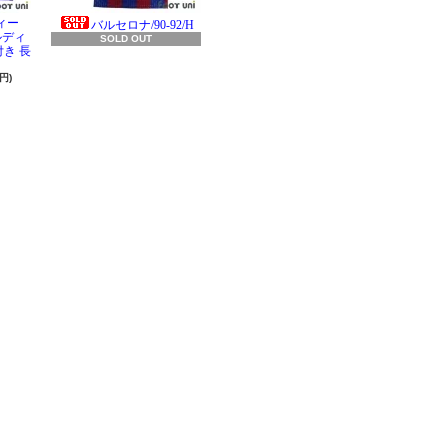
ィー
バルセロナ/90-92/H
ラルディ
SOLD OUT
き 長
円)