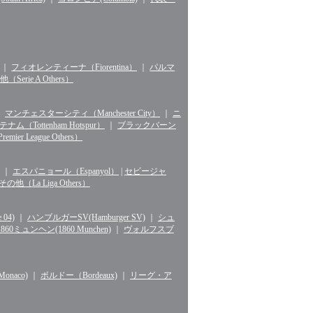
｜
フィオレンティーナ（Fiorentina）
｜
パルマ
erie A Others）
｜
マンチェスターシティ（Manchester City）
｜
ニ
ナム（Tottenham Hotspur）
｜
ブラックバーン
r League Others）
｜
エスパニョール（Espanyol）
|
セビージャ
La Liga Others）
04)
｜
ハンブルガーSV(Hamburger SV)
｜
シュ
1860ミュンヘン(1860 Munchen)
｜
ヴォルフスブ
naco)
｜
ボルドー（Bordeaux)
｜
リーグ・ア