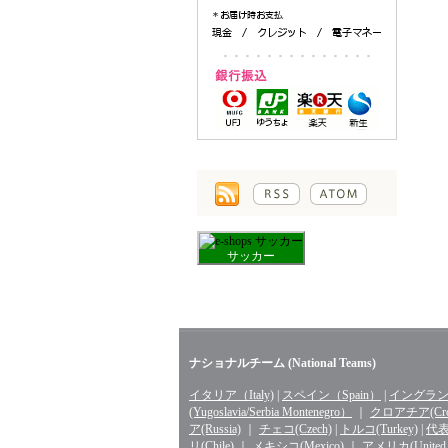
サッカー
ナショナルチーム (National Teams)
イタリア（Italy)
|
スペイン（Spain）
|
イングランド
(Yugoslavia/Serbia Montenegro）
｜
クロアチア(Croa
ア(Russia)
｜
チェコ(Czech)
|
トルコ(Turkey)
|
代表 
リ(Chile)
｜
メキシコ(Mexico)
｜
アメリカ(United St