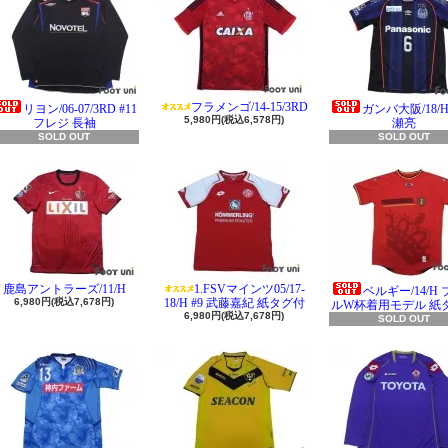
フラメンゴ/14-15/3RD
リヨン/06-07/3RD #11
ガンバ大阪/18/H 
5,980円(税込6,578円)
フレジ 長袖
瀬亮
SOLD OUT
SOLD OUT
鹿島アントラーズ/11/H
1.FSVマインツ05/17-
ベルギー/14/H
6,980円(税込7,678円)
18/H #9 武藤嘉紀 紙タグ付
ルW杯着用モデル 紙
6,980円(税込7,678円)
SOLD OUT