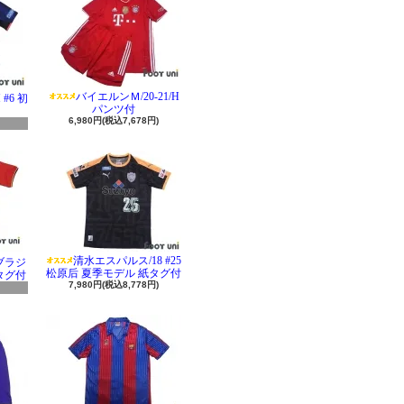
バイエルンＭ/20-21/H
#6 初
パンツ付
6,980円(税込7,678円)
清水エスパルス/18 #25
 ブラジ
松原后 夏季モデル 紙タグ付
タグ付
7,980円(税込8,778円)