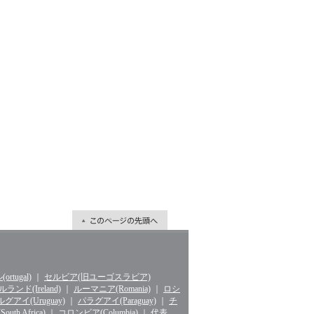
rtugal)
｜
セルビア(旧ユーゴスラビア)
ランド(Ireland)
｜
ルーマニア(Romania)
｜
ロシ
グアイ(Uruguay)
｜
パラグアイ(Paraguay)
｜
チ
th Africa)
｜
コロンビア(Columbia)
｜
代表