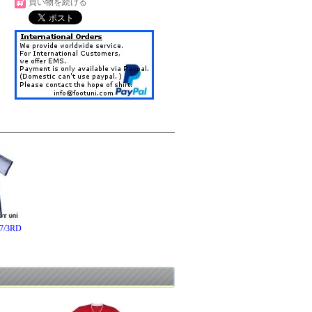
買い物を続ける
/3RD