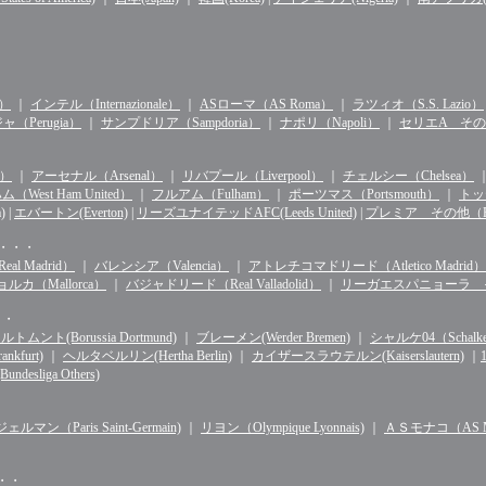
n）
｜
インテル（Internazionale）
｜
ASローマ（AS Roma）
｜
ラツィオ（S.S. Lazio）
（Perugia）
｜
サンプドリア（Sampdoria）
｜
ナポリ（Napoli）
｜
セリエA その他（S
d）
｜
アーセナル（Arsenal）
｜
リバプール（Liverpool）
｜
チェルシー（Chelsea）
West Ham United）
｜
フルアム（Fulham）
｜
ポーツマス（Portsmouth）
｜
トッテ
)
|
エバートン(Everton)
|
リーズユナイテッドAFC(Leeds United)
|
プレミア その他（Premie
・・・・
l Madrid）
｜
バレンシア（Valencia）
｜
アトレチコマドリード（Atletico Madrid）
ルカ（Mallorca）
｜
バジャドリード（Real Valladolid）
｜
リーガエスパニョーラ その他（
・・
ルトムント(Borussia Dortmund)
｜
ブレーメン(Werder Bremen)
｜
シャルケ04（Schalke 
kfurt)
｜
ヘルタベルリン(Hertha Berlin)
｜
カイザースラウテルン(Kaiserslautern)
｜
sliga Others)
マン（Paris Saint-Germain)
｜
リヨン（Olympique Lyonnais)
｜
ＡＳモナコ（AS Mo
・・・