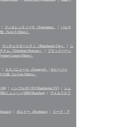
｜
フィオレンティーナ（Fiorentina）
｜
パルマ
erie A Others）
｜
マンチェスターシティ（Manchester City）
｜
ニ
ナム（Tottenham Hotspur）
｜
ブラックバーン
r League Others）
｜
エスパニョール（Espanyol）
|
セビージャ
La Liga Others）
04)
｜
ハンブルガーSV(Hamburger SV)
｜
シュ
1860ミュンヘン(1860 Munchen)
｜
ヴォルフスブ
naco)
｜
ボルドー（Bordeaux)
｜
リーグ・ア