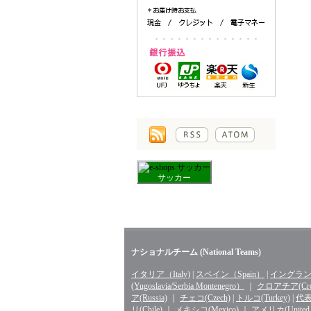
サッカー
ナショナルチーム (National Teams)
イタリア（Italy)
|
スペイン（Spain）
|
イングランド
(Yugoslavia/Serbia Montenegro）
｜
クロアチア(Croa
ア(Russia)
｜
チェコ(Czech)
|
トルコ(Turkey)
|
代表 
リ(Chile)
｜
メキシコ(Mexico)
｜
アメリカ(United St