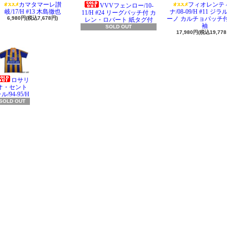
カマタマーレ讃
フィオレンテ
VVVフェンロー/10-
岐/17/H #13 木島徹也
ナ/08-09/H #11 ジ
11/H #24 リーグパッチ付 カ
6,980円(税込7,678円)
ーノ カルチョパッチ付
レン・ロバート 紙タグ付
袖
SOLD OUT
17,980円(税込19,778
ロサリ
オ・セント
ル/94-95/H
SOLD OUT