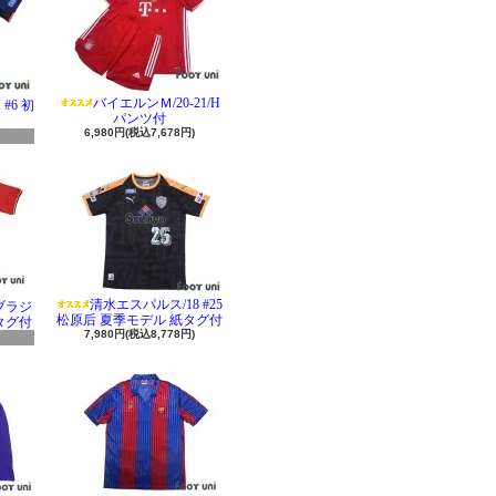
バイエルンＭ/20-21/H
#6 初
パンツ付
6,980円(税込7,678円)
清水エスパルス/18 #25
 ブラジ
松原后 夏季モデル 紙タグ付
タグ付
7,980円(税込8,778円)