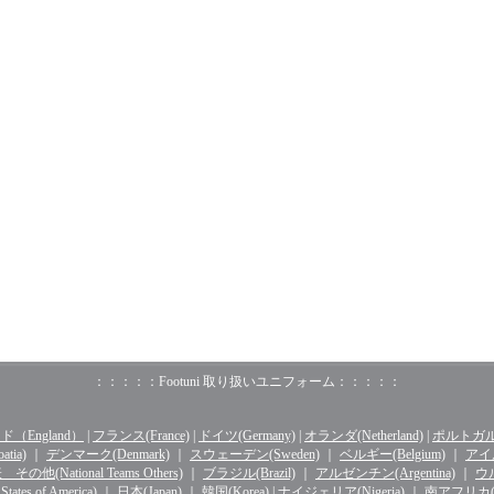
：：：：：Footuni 取り扱いユニフォーム：：：：：
（England）
|
フランス(France)
|
ドイツ(Germany)
|
オランダ(Netherland)
|
ポルトガル(o
tia)
｜
デンマーク(Denmark)
｜
スウェーデン(Sweden)
｜
ベルギー(Belgium)
｜
アイル
その他(National Teams Others)
｜
ブラジル(Brazil)
｜
アルゼンチン(Argentina)
｜
ウル
ates of America)
｜
日本(Japan)
｜
韓国(Korea)
|
ナイジェリア(Nigeria)
｜
南アフリカ(Sou