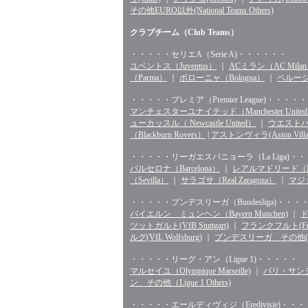
その他EURO以外(National Teams Others)
クラブチーム（Club Teams）
・・・・・セリエA（Serie A)・・・・・・
ユベントス（Juventus）
｜
ACミラン（AC Mila
（Parma）
｜
ボローニャ（Bologna）
｜
ペルージャ
・・・・・プレミア（Premier League)・・・・・
マンチェスターユナイテッド（Manchester Unite
ューカッスル（ Newcastle United）
｜
ウエストハム（
（Blackburn Rovers）
|
アストンヴィラ(Aston Villa
・・・・・リーガエスパニョーラ（La Liga)・
バルセロナ（Barcelona）
｜
レアルマドリード（Rea
（Sevilla）
｜
サラゴサ（Real Zaragoza）
｜
マジョ
・・・・・ブンデスリーガ（Bundesliga)・・・
バイエルン ミュンヘン（Bayern Munchen)
｜
ド
ツットガルト(VfB Stuttgart)
｜
フランクフルト(Fran
ルグ(VfL Wolfsburg)
｜
ブンデスリーガ その他(Bunde
・・・・・リーグ・アン（Ligue 1)・・・・・
マルセイユ（Olympique Marseille)
｜
パリ・サンジェル
ン その他（Ligue 1 Others)
・・・・・エールディヴィジ（Eredivisie)・・