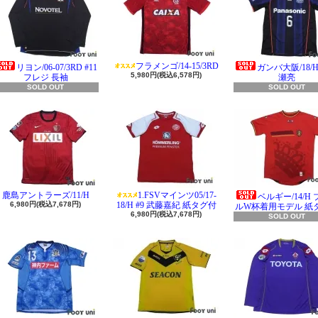
フラメンゴ/14-15/3RD
リヨン/06-07/3RD #11
ガンバ大阪/18/H 
5,980円(税込6,578円)
フレジ 長袖
瀬亮
SOLD OUT
SOLD OUT
鹿島アントラーズ/11/H
1.FSVマインツ05/17-
ベルギー/14/H
6,980円(税込7,678円)
18/H #9 武藤嘉紀 紙タグ付
ルW杯着用モデル 紙
6,980円(税込7,678円)
SOLD OUT