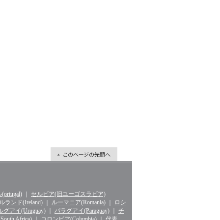
rtugal)
｜
セルビア(旧ユーゴスラビア)
ランド(Ireland)
｜
ルーマニア(Romania)
｜
ロシ
グアイ(Uruguay)
｜
パラグアイ(Paraguay)
｜
チ
th Africa)
｜
コロンビア(Columbia)
｜
代表