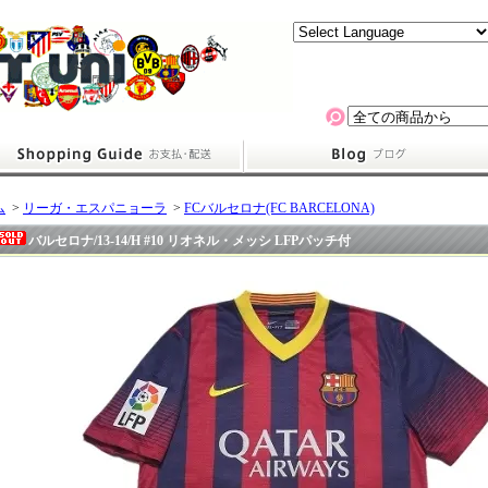
ム
>
リーガ・エスパニョーラ
>
FCバルセロナ(FC BARCELONA)
バルセロナ/13-14/H #10 リオネル・メッシ LFPパッチ付