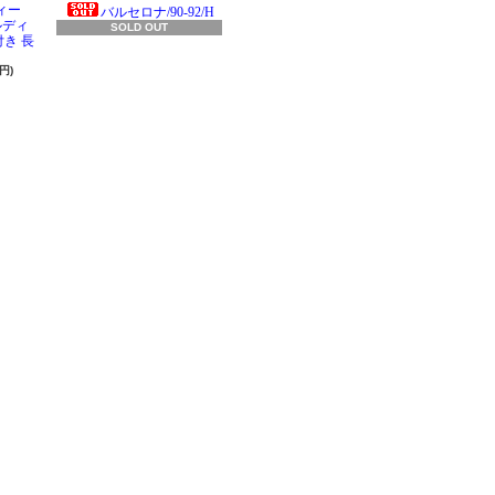
ィー
バルセロナ/90-92/H
ラルディ
SOLD OUT
き 長
円)