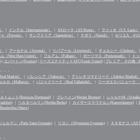
n）
｜
インテル（Internazionale）
｜
ASローマ（AS Roma）
｜
ラツィオ（S.S. Lazio）
（Perugia）
｜
サンプドリア（Sampdoria）
｜
ナポリ（Napoli）
｜
セリエA その他（S
d）
｜
アーセナル（Arsenal）
｜
リバプール（Liverpool）
｜
チェルシー（Chelsea）
West Ham United）
｜
フルアム（Fulham）
｜
ポーツマス（Portsmouth）
｜
トッテ
)
|
エバートン(Everton)
|
リーズユナイテッドAFC(Leeds United)
|
プレミア その他（Premie
・・・・
l Madrid）
｜
バレンシア（Valencia）
｜
アトレチコマドリード（Atletico Madrid）
ルカ（Mallorca）
｜
バジャドリード（Real Valladolid）
｜
リーガエスパニョーラ その他（
・・
ルトムント(Borussia Dortmund)
｜
ブレーメン(Werder Bremen)
｜
シャルケ04（Schalke 
kfurt)
｜
ヘルタベルリン(Hertha Berlin)
｜
カイザースラウテルン(Kaiserslautern)
｜
sliga Others)
マン（Paris Saint-Germain)
｜
リヨン（Olympique Lyonnais)
｜
ＡＳモナコ（AS Mo
・・・