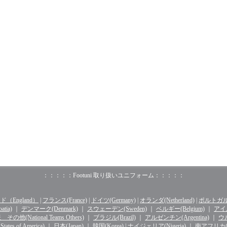
：：：：：Footuni 取り扱いユニフォーム：：：：：
（England）
|
フランス(France)
|
ドイツ(Germany)
|
オランダ(Netherland)
|
ポルトガル(o
tia)
｜
デンマーク(Denmark)
｜
スウェーデン(Sweden)
｜
ベルギー(Belgium)
｜
アイル
その他(National Teams Others)
｜
ブラジル(Brazil)
｜
アルゼンチン(Argentina)
｜
ウル
ates of America)
｜
日本(Japan)
｜
韓国(Korea)
|
ナイジェリア(Nigeria)
｜
南アフリカ(Sou