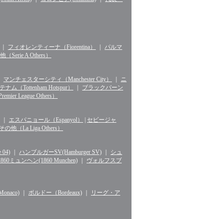
｜
フィオレンティーナ（Fiorentina）
｜
パルマ
erie A Others）
｜
マンチェスターシティ（Manchester City）
｜
ニ
ナム（Tottenham Hotspur）
｜
ブラックバーン
r League Others）
｜
エスパニョール（Espanyol）
|
セビージャ
La Liga Others）
04)
｜
ハンブルガーSV(Hamburger SV)
｜
シュ
1860ミュンヘン(1860 Munchen)
｜
ヴォルフスブ
naco)
｜
ボルドー（Bordeaux)
｜
リーグ・ア