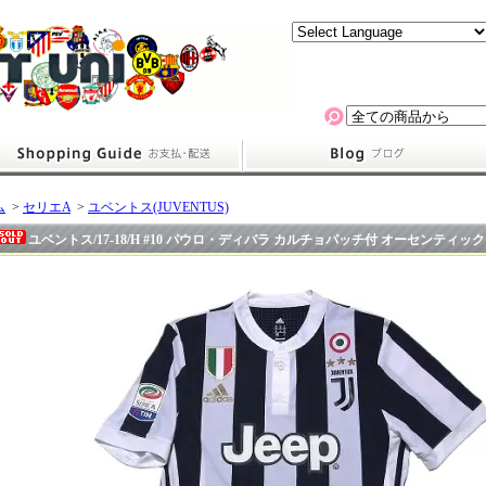
ム
>
セリエA
>
ユベントス(JUVENTUS)
ユベントス/17-18/H #10 パウロ・ディバラ カルチョパッチ付 オーセンティック