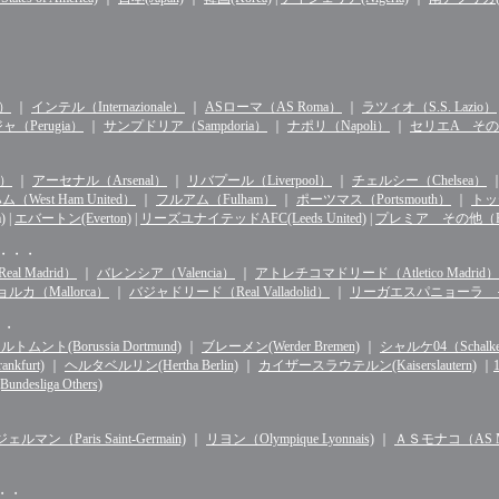
n）
｜
インテル（Internazionale）
｜
ASローマ（AS Roma）
｜
ラツィオ（S.S. Lazio）
（Perugia）
｜
サンプドリア（Sampdoria）
｜
ナポリ（Napoli）
｜
セリエA その他（S
d）
｜
アーセナル（Arsenal）
｜
リバプール（Liverpool）
｜
チェルシー（Chelsea）
West Ham United）
｜
フルアム（Fulham）
｜
ポーツマス（Portsmouth）
｜
トッテ
)
|
エバートン(Everton)
|
リーズユナイテッドAFC(Leeds United)
|
プレミア その他（Premie
・・・・
l Madrid）
｜
バレンシア（Valencia）
｜
アトレチコマドリード（Atletico Madrid）
ルカ（Mallorca）
｜
バジャドリード（Real Valladolid）
｜
リーガエスパニョーラ その他（
・・
ルトムント(Borussia Dortmund)
｜
ブレーメン(Werder Bremen)
｜
シャルケ04（Schalke 
kfurt)
｜
ヘルタベルリン(Hertha Berlin)
｜
カイザースラウテルン(Kaiserslautern)
｜
sliga Others)
マン（Paris Saint-Germain)
｜
リヨン（Olympique Lyonnais)
｜
ＡＳモナコ（AS Mo
・・・