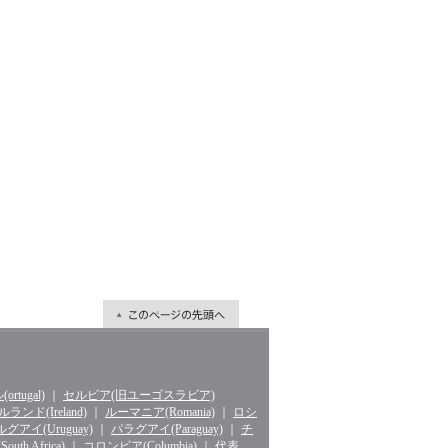
rtugal)
｜
セルビア(旧ユーゴスラビア)
ランド(Ireland)
｜
ルーマニア(Romania)
｜
ロシ
グアイ(Uruguay)
｜
パラグアイ(Paraguay)
｜
チ
th Africa)
｜
コロンビア(Columbia)
｜
代表