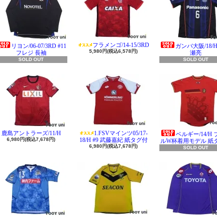
フラメンゴ/14-15/3RD
リヨン/06-07/3RD #11
ガンバ大阪/18/H 
5,980円(税込6,578円)
フレジ 長袖
瀬亮
SOLD OUT
SOLD OUT
鹿島アントラーズ/11/H
1.FSVマインツ05/17-
ベルギー/14/H
6,980円(税込7,678円)
18/H #9 武藤嘉紀 紙タグ付
ルW杯着用モデル 紙
6,980円(税込7,678円)
SOLD OUT