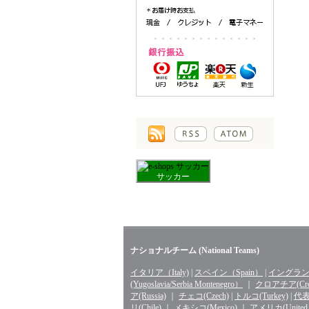
サッカー
ナショナルチーム (National Teams)
イタリア（Italy)
|
スペイン（Spain）
|
イングランド
(Yugoslavia/Serbia Montenegro）
｜
クロアチア(Croa
ア(Russia)
｜
チェコ(Czech)
|
トルコ(Turkey)
|
代表 
リ(Chile)
｜
メキシコ(Mexico)
｜
アメリカ(United St