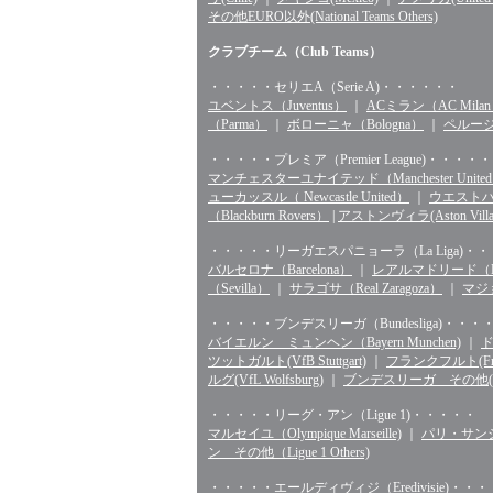
その他EURO以外(National Teams Others)
クラブチーム（Club Teams）
・・・・・セリエA（Serie A)・・・・・・
ユベントス（Juventus）
｜
ACミラン（AC Mila
（Parma）
｜
ボローニャ（Bologna）
｜
ペルージャ
・・・・・プレミア（Premier League)・・・・・
マンチェスターユナイテッド（Manchester Unite
ューカッスル（ Newcastle United）
｜
ウエストハム（
（Blackburn Rovers）
|
アストンヴィラ(Aston Villa
・・・・・リーガエスパニョーラ（La Liga)・
バルセロナ（Barcelona）
｜
レアルマドリード（Rea
（Sevilla）
｜
サラゴサ（Real Zaragoza）
｜
マジョ
・・・・・ブンデスリーガ（Bundesliga)・・・
バイエルン ミュンヘン（Bayern Munchen)
｜
ド
ツットガルト(VfB Stuttgart)
｜
フランクフルト(Fran
ルグ(VfL Wolfsburg)
｜
ブンデスリーガ その他(Bunde
・・・・・リーグ・アン（Ligue 1)・・・・・
マルセイユ（Olympique Marseille)
｜
パリ・サンジェル
ン その他（Ligue 1 Others)
・・・・・エールディヴィジ（Eredivisie)・・