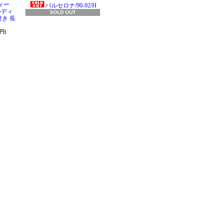
ィー
バルセロナ/90-92/H
ラルディ
SOLD OUT
き 長
円)