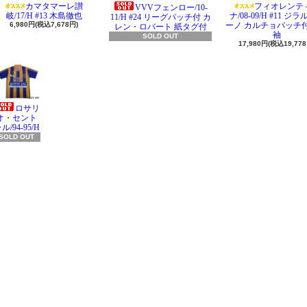
カマタマーレ讃
フィオレンテ
VVVフェンロー/10-
岐/17/H #13 木島徹也
ナ/08-09/H #11 ジ
11/H #24 リーグパッチ付 カ
6,980円(税込7,678円)
ーノ カルチョパッチ付
レン・ロバート 紙タグ付
袖
SOLD OUT
17,980円(税込19,778
ロサリ
オ・セント
ル/94-95/H
SOLD OUT