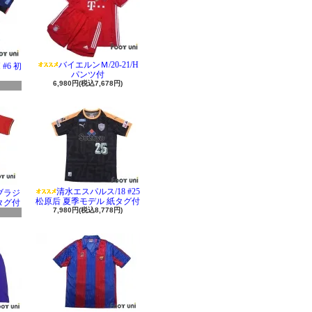
バイエルンＭ/20-21/H
#6 初
パンツ付
6,980円(税込7,678円)
清水エスパルス/18 #25
 ブラジ
松原后 夏季モデル 紙タグ付
タグ付
7,980円(税込8,778円)