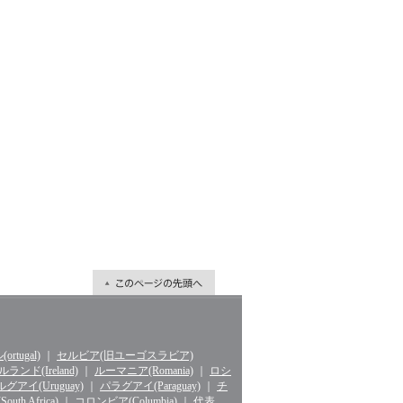
rtugal)
｜
セルビア(旧ユーゴスラビア)
ランド(Ireland)
｜
ルーマニア(Romania)
｜
ロシ
グアイ(Uruguay)
｜
パラグアイ(Paraguay)
｜
チ
th Africa)
｜
コロンビア(Columbia)
｜
代表