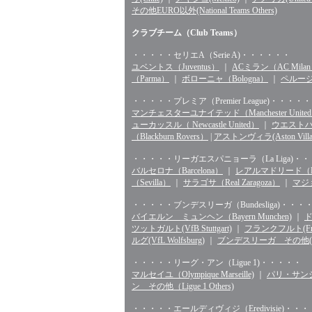
その他EURO以外(National Teams Others)
クラブチーム（Club Teams）
・・・・・セリエA（Serie A)・・・・・・
ユベントス（Juventus）
｜
ACミラン（AC Mila
（Parma）
｜
ボローニャ（Bologna）
｜
ペルージャ
・・・・・プレミア（Premier League)・・・・・
マンチェスターユナイテッド（Manchester Unite
ューカッスル（ Newcastle United）
｜
ウエストハム（
（Blackburn Rovers）
|
アストンヴィラ(Aston Villa
・・・・・リーガエスパニョーラ（La Liga)・
バルセロナ（Barcelona）
｜
レアルマドリード（Rea
（Sevilla）
｜
サラゴサ（Real Zaragoza）
｜
マジョ
・・・・・ブンデスリーガ（Bundesliga)・・・
バイエルン ミュンヘン（Bayern Munchen)
｜
ド
ツットガルト(VfB Stuttgart)
｜
フランクフルト(Fran
ルグ(VfL Wolfsburg)
｜
ブンデスリーガ その他(Bunde
・・・・・リーグ・アン（Ligue 1)・・・・・
マルセイユ（Olympique Marseille)
｜
パリ・サンジェル
ン その他（Ligue 1 Others)
・・・・・エールディヴィジ（Eredivisie)・・