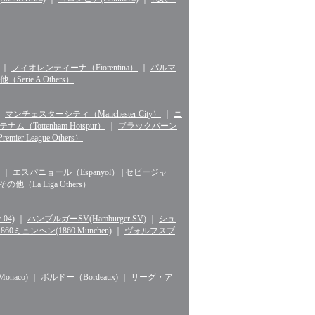
｜
フィオレンティーナ（Fiorentina）
｜
パルマ
erie A Others）
｜
マンチェスターシティ（Manchester City）
｜
ニ
ナム（Tottenham Hotspur）
｜
ブラックバーン
r League Others）
｜
エスパニョール（Espanyol）
|
セビージャ
La Liga Others）
04)
｜
ハンブルガーSV(Hamburger SV)
｜
シュ
1860ミュンヘン(1860 Munchen)
｜
ヴォルフスブ
naco)
｜
ボルドー（Bordeaux)
｜
リーグ・ア