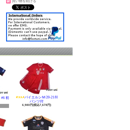
買い物を続ける
バイエルンＭ/20-21/H
#6 初
パンツ付
6,980円(税込7,678円)