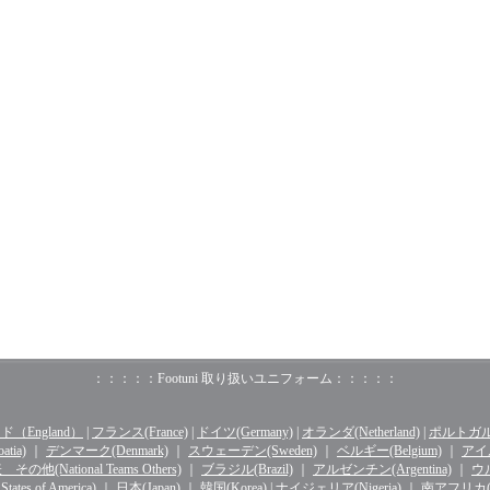
：：：：：Footuni 取り扱いユニフォーム：：：：：
（England）
|
フランス(France)
|
ドイツ(Germany)
|
オランダ(Netherland)
|
ポルトガル(o
tia)
｜
デンマーク(Denmark)
｜
スウェーデン(Sweden)
｜
ベルギー(Belgium)
｜
アイル
その他(National Teams Others)
｜
ブラジル(Brazil)
｜
アルゼンチン(Argentina)
｜
ウル
ates of America)
｜
日本(Japan)
｜
韓国(Korea)
|
ナイジェリア(Nigeria)
｜
南アフリカ(Sou