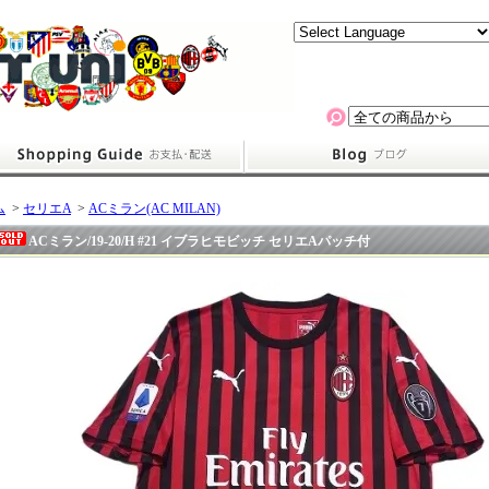
ム
>
セリエA
>
ACミラン(AC MILAN)
ACミラン/19-20/H #21 イブラヒモビッチ セリエAパッチ付