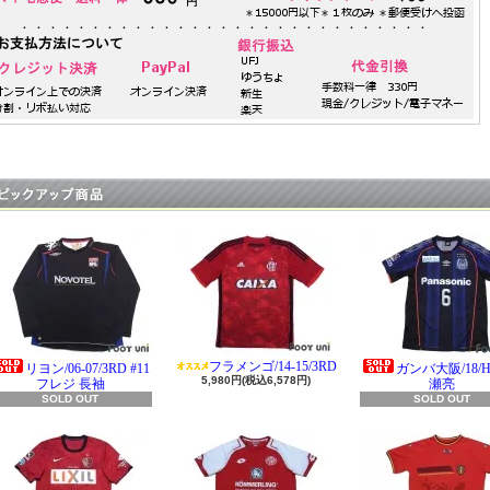
フラメンゴ/14-15/3RD
リヨン/06-07/3RD #11
ガンバ大阪/18/H 
5,980円(税込6,578円)
フレジ 長袖
瀬亮
SOLD OUT
SOLD OUT