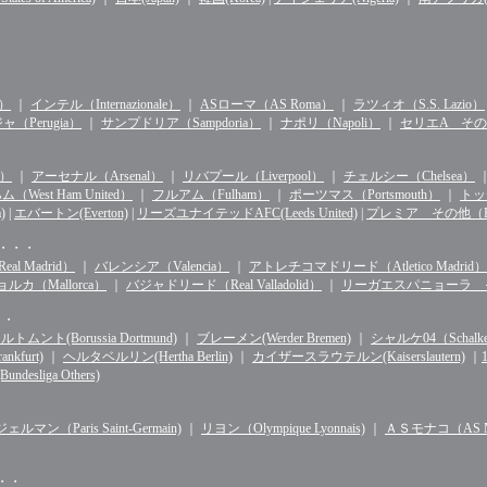
n）
｜
インテル（Internazionale）
｜
ASローマ（AS Roma）
｜
ラツィオ（S.S. Lazio）
（Perugia）
｜
サンプドリア（Sampdoria）
｜
ナポリ（Napoli）
｜
セリエA その他（S
d）
｜
アーセナル（Arsenal）
｜
リバプール（Liverpool）
｜
チェルシー（Chelsea）
West Ham United）
｜
フルアム（Fulham）
｜
ポーツマス（Portsmouth）
｜
トッテ
)
|
エバートン(Everton)
|
リーズユナイテッドAFC(Leeds United)
|
プレミア その他（Premie
・・・・
l Madrid）
｜
バレンシア（Valencia）
｜
アトレチコマドリード（Atletico Madrid）
ルカ（Mallorca）
｜
バジャドリード（Real Valladolid）
｜
リーガエスパニョーラ その他（
・・
ルトムント(Borussia Dortmund)
｜
ブレーメン(Werder Bremen)
｜
シャルケ04（Schalke 
kfurt)
｜
ヘルタベルリン(Hertha Berlin)
｜
カイザースラウテルン(Kaiserslautern)
｜
sliga Others)
マン（Paris Saint-Germain)
｜
リヨン（Olympique Lyonnais)
｜
ＡＳモナコ（AS Mo
・・・