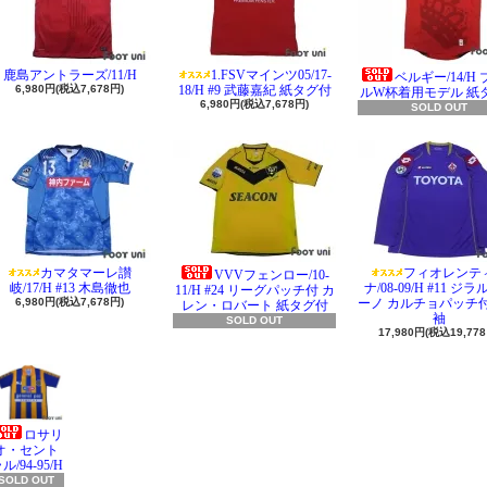
鹿島アントラーズ/11/H
1.FSVマインツ05/17-
ベルギー/14/H
6,980円(税込7,678円)
18/H #9 武藤嘉紀 紙タグ付
ルW杯着用モデル 紙
6,980円(税込7,678円)
SOLD OUT
カマタマーレ讃
フィオレンテ
VVVフェンロー/10-
岐/17/H #13 木島徹也
ナ/08-09/H #11 ジ
11/H #24 リーグパッチ付 カ
6,980円(税込7,678円)
ーノ カルチョパッチ付
レン・ロバート 紙タグ付
袖
SOLD OUT
17,980円(税込19,778
ロサリ
オ・セント
ル/94-95/H
SOLD OUT