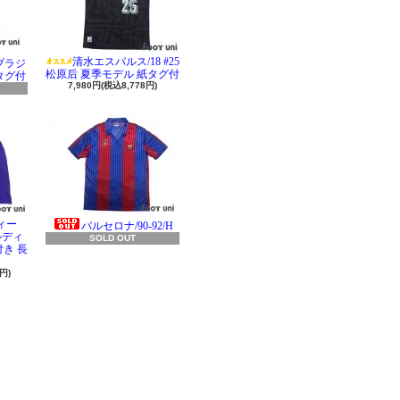
清水エスパルス/18 #25
 ブラジ
松原后 夏季モデル 紙タグ付
タグ付
7,980円(税込8,778円)
ィー
バルセロナ/90-92/H
ラルディ
SOLD OUT
き 長
円)