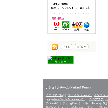
サッカー
ナショナルチーム (National Teams)
イタリア（Italy)
|
スペイン（Spain）
|
イングランド
(Yugoslavia/Serbia Montenegro）
｜
クロアチア(Croa
ア(Russia)
｜
チェコ(Czech)
|
トルコ(Turkey)
|
代表 
リ(Chile)
｜
メキシコ(Mexico)
｜
アメリカ(United St