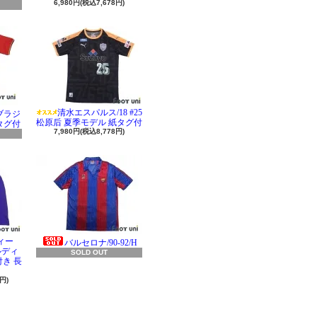
6,980円(税込7,678円)
清水エスパルス/18 #25
 ブラジ
松原后 夏季モデル 紙タグ付
タグ付
7,980円(税込8,778円)
ィー
バルセロナ/90-92/H
ラルディ
SOLD OUT
き 長
円)