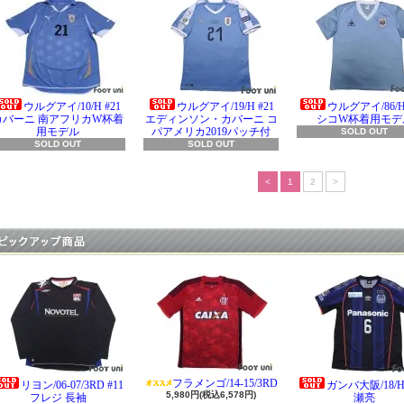
ウルグアイ/10/H #21
ウルグアイ/19/H #21
ウルグアイ/86/
カバーニ 南アフリカW杯着
エディンソン・カバーニ コ
シコW杯着用モデ
用モデル
パアメリカ2019パッチ付
SOLD OUT
SOLD OUT
SOLD OUT
<
1
2
>
フラメンゴ/14-15/3RD
リヨン/06-07/3RD #11
ガンバ大阪/18/H 
5,980円(税込6,578円)
フレジ 長袖
瀬亮