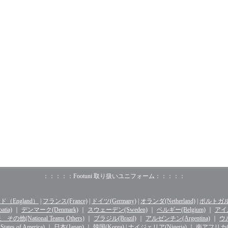
：：：：：Footuni 取り扱いユニフォーム：：：：：
（England）
|
フランス(France)
|
ドイツ(Germany)
|
オランダ(Netherland)
|
ポルトガル(o
tia)
｜
デンマーク(Denmark)
｜
スウェーデン(Sweden)
｜
ベルギー(Belgium)
｜
アイル
その他(National Teams Others)
｜
ブラジル(Brazil)
｜
アルゼンチン(Argentina)
｜
ウル
ates of America)
｜
日本(Japan)
｜
韓国(Korea)
|
ナイジェリア(Nigeria)
｜
南アフリカ(Sou