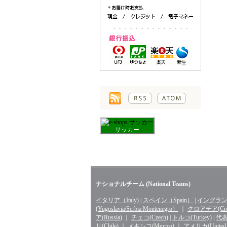
サッカー
ナショナルチーム (National Teams)
イタリア（Italy)
|
スペイン（Spain）
|
イングランド
(Yugoslavia/Serbia Montenegro）
｜
クロアチア(Croa
ア(Russia)
｜
チェコ(Czech)
|
トルコ(Turkey)
|
代表 
リ(Chile)
｜
メキシコ(Mexico)
｜
アメリカ(United St