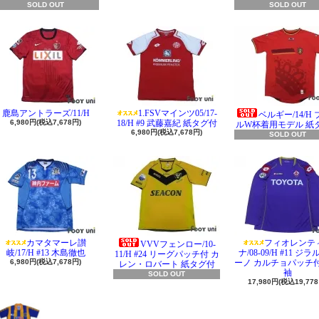
SOLD OUT
SOLD OUT
鹿島アントラーズ/11/H
1.FSVマインツ05/17-
ベルギー/14/H
6,980円(税込7,678円)
18/H #9 武藤嘉紀 紙タグ付
ルW杯着用モデル 紙
6,980円(税込7,678円)
SOLD OUT
カマタマーレ讃
フィオレンテ
VVVフェンロー/10-
岐/17/H #13 木島徹也
ナ/08-09/H #11 ジ
11/H #24 リーグパッチ付 カ
6,980円(税込7,678円)
ーノ カルチョパッチ付
レン・ロバート 紙タグ付
袖
SOLD OUT
17,980円(税込19,778