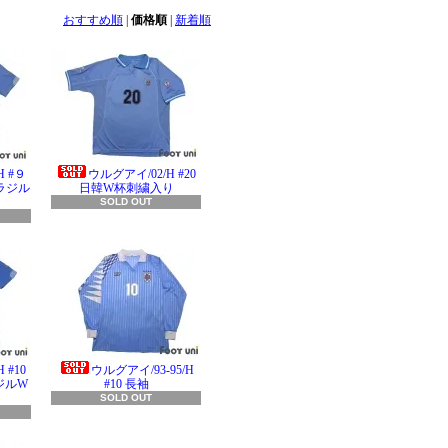
おすすめ順
|
価格順
|
新着順
H #９
ウルグアイ/02/H #20
ラジル
日韓W杯刺繍入り
SOLD OUT
 #10
ウルグアイ/93-95/H
ジルW
#10 長袖
SOLD OUT