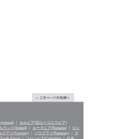
rtugal)
｜
セルビア(旧ユーゴスラビア)
ランド(Ireland)
｜
ルーマニア(Romania)
｜
ロシ
グアイ(Uruguay)
｜
パラグアイ(Paraguay)
｜
チ
th Africa)
｜
コロンビア(Columbia)
｜
代表