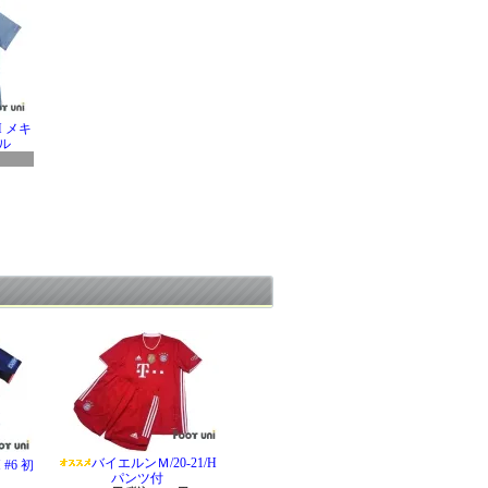
H メキ
ル
バイエルンＭ/20-21/H
#6 初
パンツ付