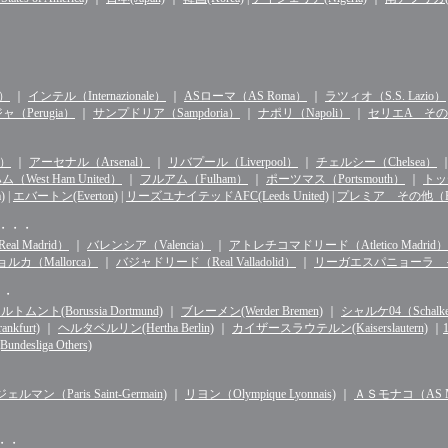
n）
｜
インテル（Internazionale）
｜
ASローマ（AS Roma）
｜
ラツィオ（S.S. Lazio）
（Perugia）
｜
サンプドリア（Sampdoria）
｜
ナポリ（Napoli）
｜
セリエA その他（S
d）
｜
アーセナル（Arsenal）
｜
リバプール（Liverpool）
｜
チェルシー（Chelsea）
West Ham United）
｜
フルアム（Fulham）
｜
ポーツマス（Portsmouth）
｜
トッテ
)
|
エバートン(Everton)
|
リーズユナイテッドAFC(Leeds United)
|
プレミア その他（Premie
・・・・
l Madrid）
｜
バレンシア（Valencia）
｜
アトレチコマドリード（Atletico Madrid）
ルカ（Mallorca）
｜
バジャドリード（Real Valladolid）
｜
リーガエスパニョーラ その他（
・・
ルトムント(Borussia Dortmund)
｜
ブレーメン(Werder Bremen)
｜
シャルケ04（Schalke 
kfurt)
｜
ヘルタベルリン(Hertha Berlin)
｜
カイザースラウテルン(Kaiserslautern)
｜
sliga Others)
マン（Paris Saint-Germain)
｜
リヨン（Olympique Lyonnais)
｜
ＡＳモナコ（AS Mo
・・・