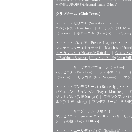
その他EURO以外(National Teams Others)
クラブチーム（Club Teams）
・・・・・セリエA（Serie A)・・・・・・
ユベントス（Juventus）
｜
ACミラン（AC Mila
（Parma）
｜
ボローニャ（Bologna）
｜
ペルージャ
・・・・・プレミア（Premier League)・・・・・
マンチェスターユナイテッド（Manchester Unite
ューカッスル（ Newcastle United）
｜
ウエストハム（
（Blackburn Rovers）
|
アストンヴィラ(Aston Villa
・・・・・リーガエスパニョーラ（La Liga)・
バルセロナ（Barcelona）
｜
レアルマドリード（Rea
（Sevilla）
｜
サラゴサ（Real Zaragoza）
｜
マジョ
・・・・・ブンデスリーガ（Bundesliga)・・・
バイエルン ミュンヘン（Bayern Munchen)
｜
ド
ツットガルト(VfB Stuttgart)
｜
フランクフルト(Fran
ルグ(VfL Wolfsburg)
｜
ブンデスリーガ その他(Bunde
・・・・・リーグ・アン（Ligue 1)・・・・・
マルセイユ（Olympique Marseille)
｜
パリ・サンジェル
ン その他（Ligue 1 Others)
・・・・・エールディヴィジ（Eredivisie)・・