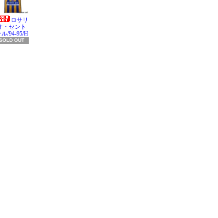
ロサリ
オ・セント
ル/94-95/H
SOLD OUT