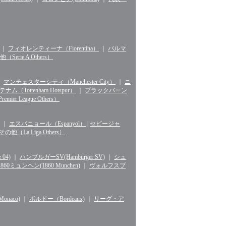
｜
フィオレンティーナ（Fiorentina）
｜
パルマ
erie A Others）
｜
マンチェスターシティ（Manchester City）
｜
ニ
ナム（Tottenham Hotspur）
｜
ブラックバーン
r League Others）
｜
エスパニョール（Espanyol）
|
セビージャ
La Liga Others）
04)
｜
ハンブルガーSV(Hamburger SV)
｜
シュ
1860ミュンヘン(1860 Munchen)
｜
ヴォルフスブ
naco)
｜
ボルドー（Bordeaux)
｜
リーグ・ア