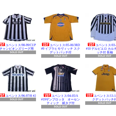
ユベントス/98-99/CUP
ユベントス/05-06/3RD
ユベントス/03-0
チャンピオンズリーグ用
#9 イブラヒモヴィッチ スク
#10 デルピエロ カル
デットパッチ付
ッチ付 長袖
SOLD OUT
SOLD OUT
SOLD OUT
ユベントス/96-97/H #2
ユベントス/04-05/A
ユベントス/13-14
#19ザンブロッタ オーセン
クデットパッチ
SOLD OUT
ティック 紙タグ付
SOLD OUT
SOLD OUT