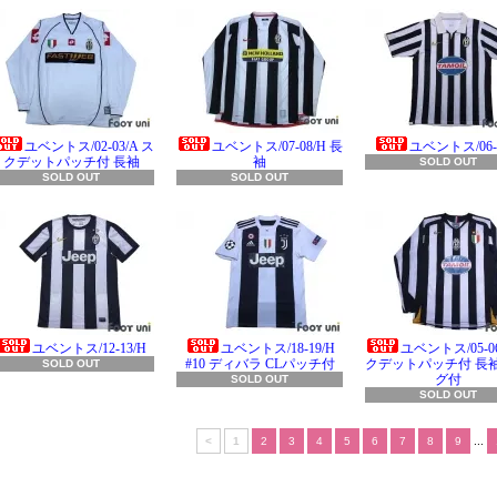
ユベントス/02-03/A ス
ユベントス/07-08/H 長
ユベントス/06-0
クデットパッチ付 長袖
袖
SOLD OUT
SOLD OUT
SOLD OUT
ユベントス/12-13/H
ユベントス/18-19/H
ユベントス/05-06
#10 ディバラ CLパッチ付
クデットパッチ付 長袖
SOLD OUT
グ付
SOLD OUT
SOLD OUT
<
1
2
3
4
5
6
7
8
9
...