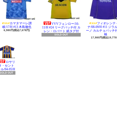
カマタマーレ讃
フィオレンテ
VVVフェンロー/10-
岐/17/H #13 木島徹也
ナ/08-09/H #11 ジ
11/H #24 リーグパッチ付 カ
6,980円(税込7,678円)
ーノ カルチョパッチ付
レン・ロバート 紙タグ付
袖
SOLD OUT
17,980円(税込19,778
ロサリ
オ・セント
ル/94-95/H
SOLD OUT