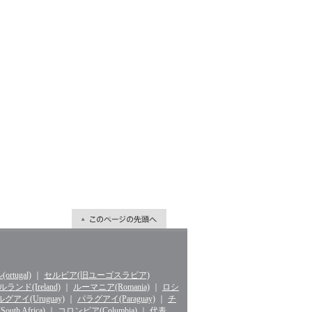
rtugal)
｜
セルビア(旧ユーゴスラビア)
ランド(Ireland)
｜
ルーマニア(Romania)
｜
ロシ
グアイ(Uruguay)
｜
パラグアイ(Paraguay)
｜
チ
th Africa)
｜
コロンビア(Columbia)
｜
代表