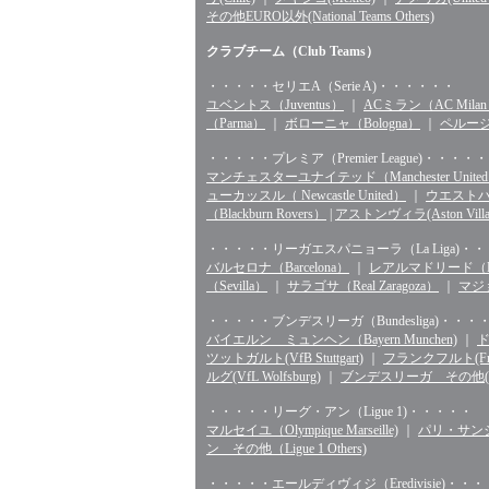
その他EURO以外(National Teams Others)
クラブチーム（Club Teams）
・・・・・セリエA（Serie A)・・・・・・
ユベントス（Juventus）
｜
ACミラン（AC Mila
（Parma）
｜
ボローニャ（Bologna）
｜
ペルージャ
・・・・・プレミア（Premier League)・・・・・
マンチェスターユナイテッド（Manchester Unite
ューカッスル（ Newcastle United）
｜
ウエストハム（
（Blackburn Rovers）
|
アストンヴィラ(Aston Villa
・・・・・リーガエスパニョーラ（La Liga)・
バルセロナ（Barcelona）
｜
レアルマドリード（Rea
（Sevilla）
｜
サラゴサ（Real Zaragoza）
｜
マジョ
・・・・・ブンデスリーガ（Bundesliga)・・・
バイエルン ミュンヘン（Bayern Munchen)
｜
ド
ツットガルト(VfB Stuttgart)
｜
フランクフルト(Fran
ルグ(VfL Wolfsburg)
｜
ブンデスリーガ その他(Bunde
・・・・・リーグ・アン（Ligue 1)・・・・・
マルセイユ（Olympique Marseille)
｜
パリ・サンジェル
ン その他（Ligue 1 Others)
・・・・・エールディヴィジ（Eredivisie)・・