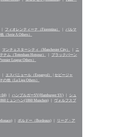
｜
フィオレンティーナ（Fiorentina）
｜
パルマ
erie A Others）
｜
マンチェスターシティ（Manchester City）
｜
ニ
ナム（Tottenham Hotspur）
｜
ブラックバーン
r League Others）
｜
エスパニョール（Espanyol）
|
セビージャ
La Liga Others）
04)
｜
ハンブルガーSV(Hamburger SV)
｜
シュ
1860ミュンヘン(1860 Munchen)
｜
ヴォルフスブ
naco)
｜
ボルドー（Bordeaux)
｜
リーグ・ア