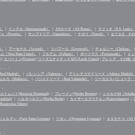
n）
｜
インテル（Internazionale）
｜
ASローマ（AS Roma）
｜
ラツィオ（S.S. Lazio）
（Perugia）
｜
サンプドリア（Sampdoria）
｜
ナポリ（Napoli）
｜
セリエA その他（S
d）
｜
アーセナル（Arsenal）
｜
リバプール（Liverpool）
｜
チェルシー（Chelsea）
West Ham United）
｜
フルアム（Fulham）
｜
ポーツマス（Portsmouth）
｜
トッテ
)
|
エバートン(Everton)
|
リーズユナイテッドAFC(Leeds United)
|
プレミア その他（Premie
・・・・
l Madrid）
｜
バレンシア（Valencia）
｜
アトレチコマドリード（Atletico Madrid）
ルカ（Mallorca）
｜
バジャドリード（Real Valladolid）
｜
リーガエスパニョーラ その他（
・・
ルトムント(Borussia Dortmund)
｜
ブレーメン(Werder Bremen)
｜
シャルケ04（Schalke 
kfurt)
｜
ヘルタベルリン(Hertha Berlin)
｜
カイザースラウテルン(Kaiserslautern)
｜
sliga Others)
マン（Paris Saint-Germain)
｜
リヨン（Olympique Lyonnais)
｜
ＡＳモナコ（AS Mo
・・・