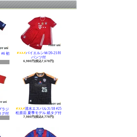
バイエルンＭ/20-21/H
#6 初
パンツ付
6,980円(税込7,678円)
清水エスパルス/18 #25
 ブラジ
松原后 夏季モデル 紙タグ付
タグ付
7,980円(税込8,778円)