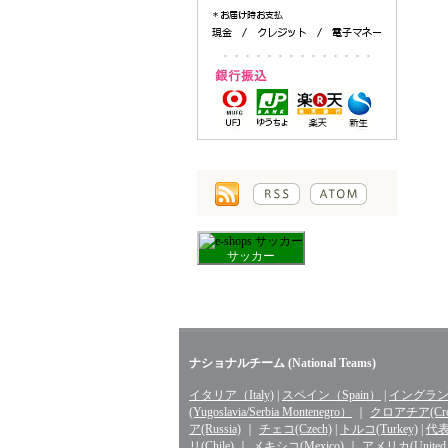
サッカー
ナショナルチーム (National Teams)
イタリア（Italy)
|
スペイン（Spain）
|
イングランド
(Yugoslavia/Serbia Montenegro）
｜
クロアチア(Croa
ア(Russia)
｜
チェコ(Czech)
|
トルコ(Turkey)
|
代表 
リ(Chile)
｜
メキシコ(Mexico)
｜
アメリカ(United St