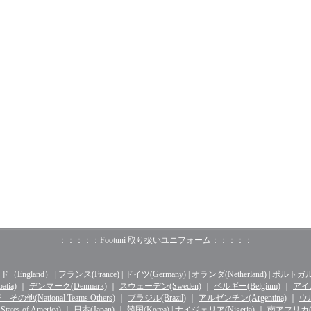
：：：：：Footuni 取り扱いユニフォーム：：：：：
（England）
|
フランス(France)
|
ドイツ(Germany)
|
オランダ(Netherland)
|
ポルトガル(o
tia)
｜
デンマーク(Denmark)
｜
スウェーデン(Sweden)
｜
ベルギー(Belgium)
｜
アイル
その他(National Teams Others)
｜
ブラジル(Brazil)
｜
アルゼンチン(Argentina)
｜
ウル
ates of America)
｜
日本(Japan)
｜
韓国(Korea)
|
ナイジェリア(Nigeria)
｜
南アフリカ(Sou