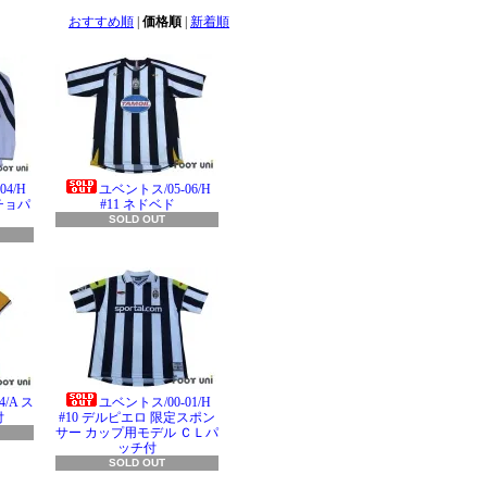
おすすめ順
|
価格順
|
新着順
4/H
ユベントス/05-06/H
チョパ
#11 ネドベド
SOLD OUT
/A ス
ユベントス/00-01/H
付
#10 デルピエロ 限定スポン
サー カップ用モデル ＣＬパ
ッチ付
SOLD OUT