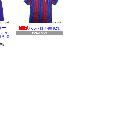
ィー
バルセロナ/90-92/H
ラルディ
SOLD OUT
き 長
円)