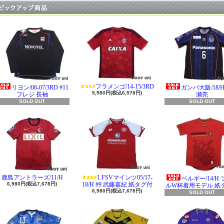
フラメンゴ/14-15/3RD
リヨン/06-07/3RD #11
ガンバ大阪/18/H 
5,980円(税込6,578円)
フレジ 長袖
瀬亮
SOLD OUT
SOLD OUT
鹿島アントラーズ/11/H
1.FSVマインツ05/17-
ベルギー/14/H
6,980円(税込7,678円)
18/H #9 武藤嘉紀 紙タグ付
ルW杯着用モデル 紙
6,980円(税込7,678円)
SOLD OUT