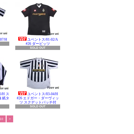
7/H
ユベントス/01-02/A
#26 ダービッツ
SOLD OUT
/H ス
ユベントス/03-04/H
 紙タ
#26 エドガー・ダーヴィッ
ツ スクデットパッチ付
SOLD OUT
10
>