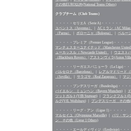
その他EURO以外(National Teams Others)
クラブチーム（Club Teams）
・・・・・セリエA（Serie A)・・・・・・
ユベントス（Juventus）
｜
ACミラン（AC Mila
（Parma）
｜
ボローニャ（Bologna）
｜
ペルージャ
・・・・・プレミア（Premier League)・・・・・
マンチェスターユナイテッド（Manchester Unite
ューカッスル（ Newcastle United）
｜
ウエストハム（
（Blackburn Rovers）
|
アストンヴィラ(Aston Villa
・・・・・リーガエスパニョーラ（La Liga)・
バルセロナ（Barcelona）
｜
レアルマドリード（Rea
（Sevilla）
｜
サラゴサ（Real Zaragoza）
｜
マジョ
・・・・・ブンデスリーガ（Bundesliga)・・・
バイエルン ミュンヘン（Bayern Munchen)
｜
ド
ツットガルト(VfB Stuttgart)
｜
フランクフルト(Fran
ルグ(VfL Wolfsburg)
｜
ブンデスリーガ その他(Bunde
・・・・・リーグ・アン（Ligue 1)・・・・・
マルセイユ（Olympique Marseille)
｜
パリ・サンジェル
ン その他（Ligue 1 Others)
・・・・・エールディヴィジ（Eredivisie)・・