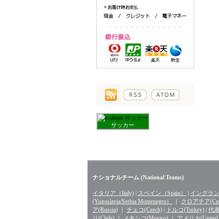
サッカー
ナショナルチーム (National Teams)
イタリア（Italy)
|
スペイン（Spain）
|
イングランド
(Yugoslavia/Serbia Montenegro）
｜
クロアチア(Croa
ア(Russia)
｜
チェコ(Czech)
|
トルコ(Turkey)
|
代表 
リ(Chile)
｜
メキシコ(Mexico)
｜
アメリカ(United St