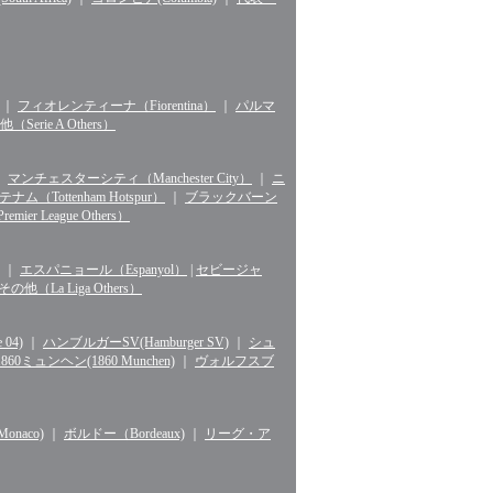
｜
フィオレンティーナ（Fiorentina）
｜
パルマ
erie A Others）
｜
マンチェスターシティ（Manchester City）
｜
ニ
ナム（Tottenham Hotspur）
｜
ブラックバーン
r League Others）
｜
エスパニョール（Espanyol）
|
セビージャ
La Liga Others）
04)
｜
ハンブルガーSV(Hamburger SV)
｜
シュ
1860ミュンヘン(1860 Munchen)
｜
ヴォルフスブ
naco)
｜
ボルドー（Bordeaux)
｜
リーグ・ア