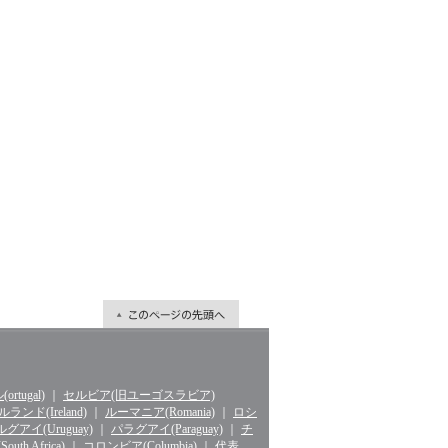
rtugal)
｜
セルビア(旧ユーゴスラビア)
ランド(Ireland)
｜
ルーマニア(Romania)
｜
ロシ
グアイ(Uruguay)
｜
パラグアイ(Paraguay)
｜
チ
th Africa)
｜
コロンビア(Columbia)
｜
代表