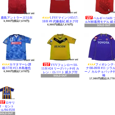
鹿島アントラーズ/11/H
1.FSVマインツ05/17-
ベルギー/14/H
6,980円(税込7,678円)
18/H #9 武藤嘉紀 紙タグ付
ルW杯着用モデル 紙
6,980円(税込7,678円)
SOLD OUT
カマタマーレ讃
フィオレンテ
VVVフェンロー/10-
岐/17/H #13 木島徹也
ナ/08-09/H #11 ジ
11/H #24 リーグパッチ付 カ
6,980円(税込7,678円)
ーノ カルチョパッチ付
レン・ロバート 紙タグ付
袖
SOLD OUT
17,980円(税込19,778
ロサリ
オ・セント
ル/94-95/H
SOLD OUT