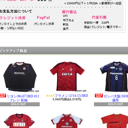
フラメンゴ/14-15/3RD
リヨン/06-07/3RD #11
ガンバ大阪/18/H 
5,980円(税込6,578円)
フレジ 長袖
瀬亮
SOLD OUT
SOLD OUT