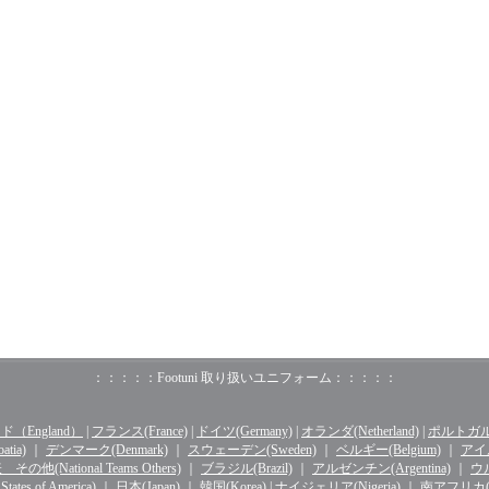
：：：：：Footuni 取り扱いユニフォーム：：：：：
（England）
|
フランス(France)
|
ドイツ(Germany)
|
オランダ(Netherland)
|
ポルトガル(o
tia)
｜
デンマーク(Denmark)
｜
スウェーデン(Sweden)
｜
ベルギー(Belgium)
｜
アイル
その他(National Teams Others)
｜
ブラジル(Brazil)
｜
アルゼンチン(Argentina)
｜
ウル
ates of America)
｜
日本(Japan)
｜
韓国(Korea)
|
ナイジェリア(Nigeria)
｜
南アフリカ(Sou