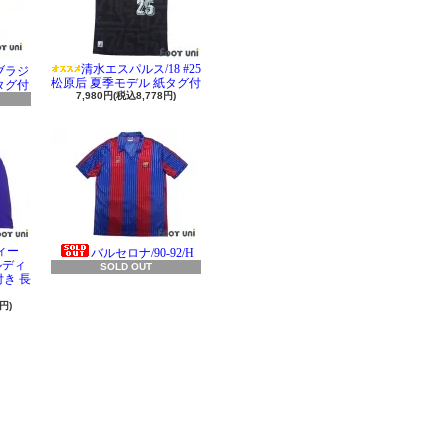
清水エスパルス/18 #25
 ブラジ
松原后 夏季モデル 紙タグ付
タグ付
7,980円(税込8,778円)
ィー
バルセロナ/90-92/H
ラルディ
SOLD OUT
き 長
円)