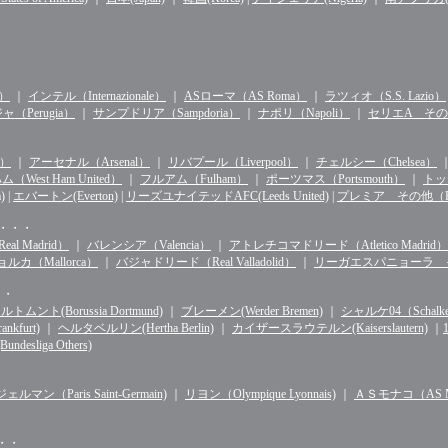
n）
｜
インテル（Internazionale）
｜
ASローマ（AS Roma）
｜
ラツィオ（S.S. Lazio）
（Perugia）
｜
サンプドリア（Sampdoria）
｜
ナポリ（Napoli）
｜
セリエA その他（S
d）
｜
アーセナル（Arsenal）
｜
リバプール（Liverpool）
｜
チェルシー（Chelsea）
West Ham United）
｜
フルアム（Fulham）
｜
ポーツマス（Portsmouth）
｜
トッテ
)
|
エバートン(Everton)
|
リーズユナイテッドAFC(Leeds United)
|
プレミア その他（Premie
・・・・
l Madrid）
｜
バレンシア（Valencia）
｜
アトレチコマドリード（Atletico Madrid）
ルカ（Mallorca）
｜
バジャドリード（Real Valladolid）
｜
リーガエスパニョーラ その他（
・・
ルトムント(Borussia Dortmund)
｜
ブレーメン(Werder Bremen)
｜
シャルケ04（Schalke 
kfurt)
｜
ヘルタベルリン(Hertha Berlin)
｜
カイザースラウテルン(Kaiserslautern)
｜
sliga Others)
マン（Paris Saint-Germain)
｜
リヨン（Olympique Lyonnais)
｜
ＡＳモナコ（AS Mo
・・・