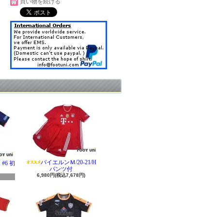
買い物を続ける
バイエルンＭ/20-21/H
#6 初
パンツ付
6,980円(税込7,678円)