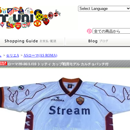
ム
>
セリエA
>
ASローマ(AS ROMA)
ローマ/99-00/A #10 トッティ カップ戦用モデル カルチョパッチ付