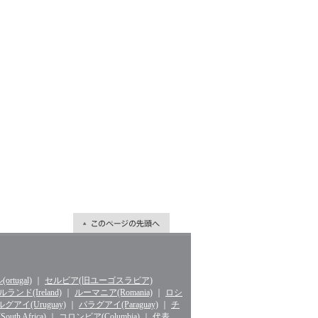
rtugal)
｜
セルビア(旧ユーゴスラビア)
ランド(Ireland)
｜
ルーマニア(Romania)
｜
ロシ
グアイ(Uruguay)
｜
パラグアイ(Paraguay)
｜
チ
th Africa)
｜
コロンビア(Columbia)
｜
代表