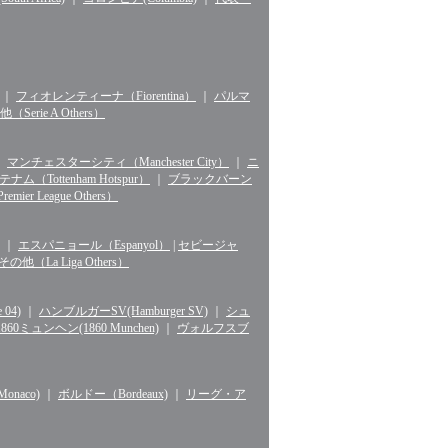
｜
フィオレンティーナ（Fiorentina）
｜
パルマ
erie A Others）
｜
マンチェスターシティ（Manchester City）
｜
ニ
ナム（Tottenham Hotspur）
｜
ブラックバーン
r League Others）
｜
エスパニョール（Espanyol）
|
セビージャ
La Liga Others）
04)
｜
ハンブルガーSV(Hamburger SV)
｜
シュ
1860ミュンヘン(1860 Munchen)
｜
ヴォルフスブ
naco)
｜
ボルドー（Bordeaux)
｜
リーグ・ア