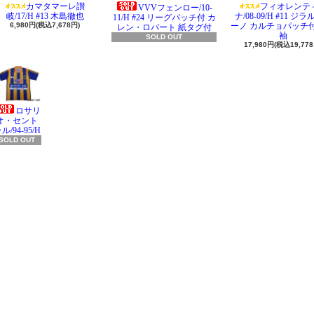
カマタマーレ讃
フィオレンテ
VVVフェンロー/10-
岐/17/H #13 木島徹也
ナ/08-09/H #11 ジ
11/H #24 リーグパッチ付 カ
6,980円(税込7,678円)
ーノ カルチョパッチ付
レン・ロバート 紙タグ付
袖
SOLD OUT
17,980円(税込19,778
ロサリ
オ・セント
ル/94-95/H
SOLD OUT