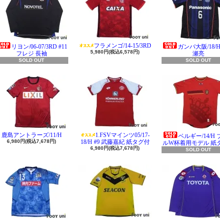
フラメンゴ/14-15/3RD
リヨン/06-07/3RD #11
ガンバ大阪/18/H 
5,980円(税込6,578円)
フレジ 長袖
瀬亮
SOLD OUT
SOLD OUT
鹿島アントラーズ/11/H
1.FSVマインツ05/17-
ベルギー/14/H
6,980円(税込7,678円)
18/H #9 武藤嘉紀 紙タグ付
ルW杯着用モデル 紙
6,980円(税込7,678円)
SOLD OUT