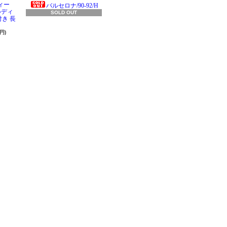
ィー
バルセロナ/90-92/H
ラルディ
SOLD OUT
き 長
円)