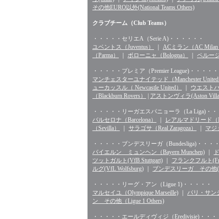
その他EURO以外(National Teams Others)
クラブチーム（Club Teams）
・・・・・セリエA（Serie A)・・・・・・
ユベントス（Juventus）
｜
ACミラン（AC Mila
（Parma）
｜
ボローニャ（Bologna）
｜
ペルージャ
・・・・・プレミア（Premier League)・・・・・
マンチェスターユナイテッド（Manchester Unite
ューカッスル（ Newcastle United）
｜
ウエストハム（
（Blackburn Rovers）
|
アストンヴィラ(Aston Villa
・・・・・リーガエスパニョーラ（La Liga)・
バルセロナ（Barcelona）
｜
レアルマドリード（Rea
（Sevilla）
｜
サラゴサ（Real Zaragoza）
｜
マジョ
・・・・・ブンデスリーガ（Bundesliga)・・・
バイエルン ミュンヘン（Bayern Munchen)
｜
ド
ツットガルト(VfB Stuttgart)
｜
フランクフルト(Fran
ルグ(VfL Wolfsburg)
｜
ブンデスリーガ その他(Bunde
・・・・・リーグ・アン（Ligue 1)・・・・・
マルセイユ（Olympique Marseille)
｜
パリ・サンジェル
ン その他（Ligue 1 Others)
・・・・・エールディヴィジ（Eredivisie)・・