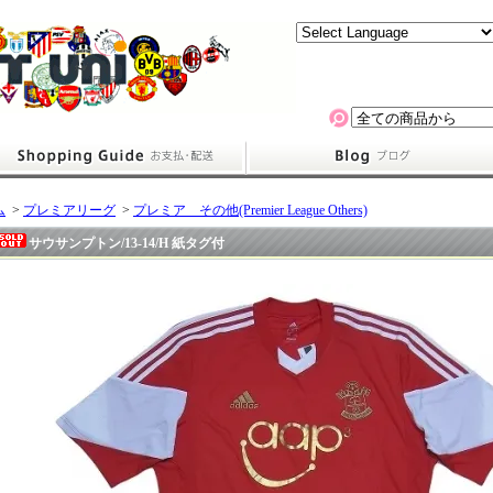
ム
>
プレミアリーグ
>
プレミア その他(Premier League Others)
サウサンプトン/13-14/H 紙タグ付