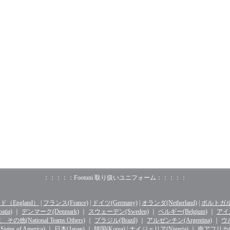
：：：：：Footuni 取り扱いユニフォーム：：：：：
（England）
|
フランス(France)
|
ドイツ(Germany)
|
オランダ(Netherland)
|
ポルトガル(o
tia)
｜
デンマーク(Denmark)
｜
スウェーデン(Sweden)
｜
ベルギー(Belgium)
｜
アイル
その他(National Teams Others)
｜
ブラジル(Brazil)
｜
アルゼンチン(Argentina)
｜
ウル
ates of America)
｜
日本(Japan)
｜
韓国(Korea)
|
ナイジェリア(Nigeria)
｜
南アフリカ(Sou