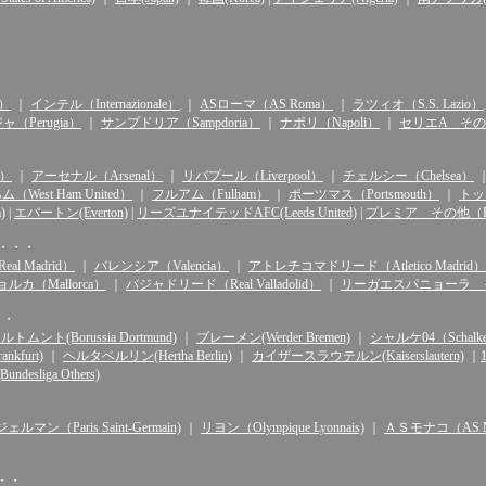
n）
｜
インテル（Internazionale）
｜
ASローマ（AS Roma）
｜
ラツィオ（S.S. Lazio）
（Perugia）
｜
サンプドリア（Sampdoria）
｜
ナポリ（Napoli）
｜
セリエA その他（S
d）
｜
アーセナル（Arsenal）
｜
リバプール（Liverpool）
｜
チェルシー（Chelsea）
West Ham United）
｜
フルアム（Fulham）
｜
ポーツマス（Portsmouth）
｜
トッテ
)
|
エバートン(Everton)
|
リーズユナイテッドAFC(Leeds United)
|
プレミア その他（Premie
・・・・
l Madrid）
｜
バレンシア（Valencia）
｜
アトレチコマドリード（Atletico Madrid）
ルカ（Mallorca）
｜
バジャドリード（Real Valladolid）
｜
リーガエスパニョーラ その他（
・・
ルトムント(Borussia Dortmund)
｜
ブレーメン(Werder Bremen)
｜
シャルケ04（Schalke 
kfurt)
｜
ヘルタベルリン(Hertha Berlin)
｜
カイザースラウテルン(Kaiserslautern)
｜
sliga Others)
マン（Paris Saint-Germain)
｜
リヨン（Olympique Lyonnais)
｜
ＡＳモナコ（AS Mo
・・・