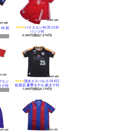
バイエルンＭ/20-21/H
#6 初
パンツ付
6,980円(税込7,678円)
清水エスパルス/18 #25
 ブラジ
松原后 夏季モデル 紙タグ付
タグ付
7,980円(税込8,778円)