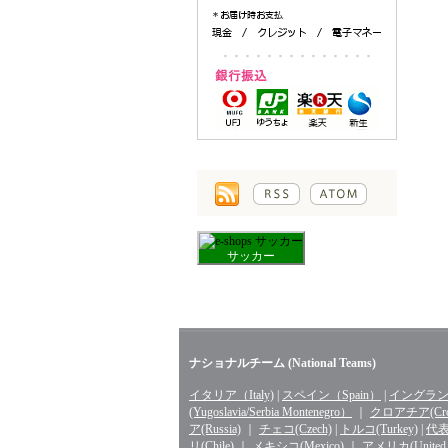
サッカー
ナショナルチーム (National Teams)
イタリア（Italy)
|
スペイン（Spain）
|
イングランド
(Yugoslavia/Serbia Montenegro）
｜
クロアチア(Croa
ア(Russia)
｜
チェコ(Czech)
|
トルコ(Turkey)
|
代表 
リ(Chile)
｜
メキシコ(Mexico)
｜
アメリカ(United St