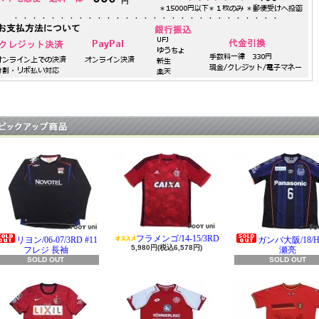
フラメンゴ/14-15/3RD
リヨン/06-07/3RD #11
ガンバ大阪/18/H 
5,980円(税込6,578円)
フレジ 長袖
瀬亮
SOLD OUT
SOLD OUT