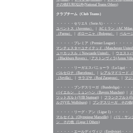
その他EURO以外(National Teams Others)
クラブチーム（Club Teams）
・・・・・セリエA（Serie A)・・・・・・
ユベントス（Juventus）
｜
ACミラン（AC Mila
（Parma）
｜
ボローニャ（Bologna）
｜
ペルージャ
・・・・・プレミア（Premier League)・・・・・
マンチェスターユナイテッド（Manchester Unite
ューカッスル（ Newcastle United）
｜
ウエストハム（
（Blackburn Rovers）
|
アストンヴィラ(Aston Villa
・・・・・リーガエスパニョーラ（La Liga)・
バルセロナ（Barcelona）
｜
レアルマドリード（Rea
（Sevilla）
｜
サラゴサ（Real Zaragoza）
｜
マジョ
・・・・・ブンデスリーガ（Bundesliga)・・・
バイエルン ミュンヘン（Bayern Munchen)
｜
ド
ツットガルト(VfB Stuttgart)
｜
フランクフルト(Fran
ルグ(VfL Wolfsburg)
｜
ブンデスリーガ その他(Bunde
・・・・・リーグ・アン（Ligue 1)・・・・・
マルセイユ（Olympique Marseille)
｜
パリ・サンジェル
ン その他（Ligue 1 Others)
・・・・・エールディヴィジ（Eredivisie)・・