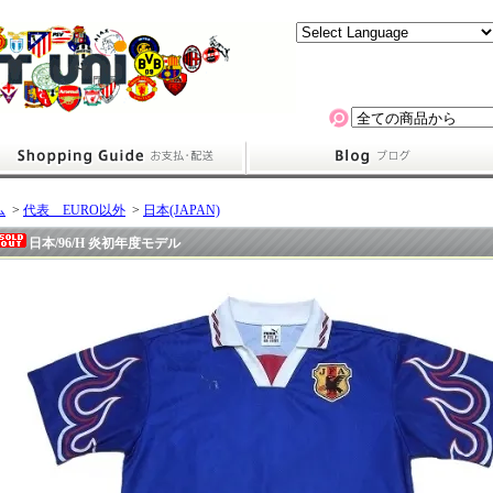
ム
>
代表 EURO以外
>
日本(JAPAN)
日本/96/H 炎初年度モデル