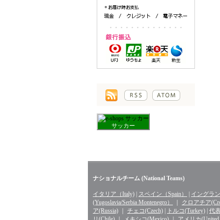
サッカー
ナショナルチーム (National Teams)
イタリア（Italy)
|
スペイン（Spain）
|
イングランド
(Yugoslavia/Serbia Montenegro）
｜
クロアチア(Croa
ア(Russia)
｜
チェコ(Czech)
|
トルコ(Turkey)
|
代表 
リ(Chile)
｜
メキシコ(Mexico)
｜
アメリカ(United St