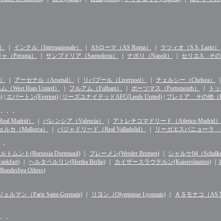
n）
｜
インテル（Internazionale）
｜
ASローマ（AS Roma）
｜
ラツィオ（S.S. Lazio）
（Perugia）
｜
サンプドリア（Sampdoria）
｜
ナポリ（Napoli）
｜
セリエA その他（S
d）
｜
アーセナル（Arsenal）
｜
リバプール（Liverpool）
｜
チェルシー（Chelsea）
West Ham United）
｜
フルアム（Fulham）
｜
ポーツマス（Portsmouth）
｜
トッテ
)
|
エバートン(Everton)
|
リーズユナイテッドAFC(Leeds United)
|
プレミア その他（Premie
・・・・
l Madrid）
｜
バレンシア（Valencia）
｜
アトレチコマドリード（Atletico Madrid）
ルカ（Mallorca）
｜
バジャドリード（Real Valladolid）
｜
リーガエスパニョーラ その他（
・・
ルトムント(Borussia Dortmund)
｜
ブレーメン(Werder Bremen)
｜
シャルケ04（Schalke 
kfurt)
｜
ヘルタベルリン(Hertha Berlin)
｜
カイザースラウテルン(Kaiserslautern)
｜
sliga Others)
マン（Paris Saint-Germain)
｜
リヨン（Olympique Lyonnais)
｜
ＡＳモナコ（AS Mo
・・・