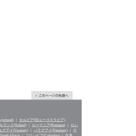
rtugal)
｜
セルビア(旧ユーゴスラビア)
ランド(Ireland)
｜
ルーマニア(Romania)
｜
ロシ
グアイ(Uruguay)
｜
パラグアイ(Paraguay)
｜
チ
th Africa)
｜
コロンビア(Columbia)
｜
代表