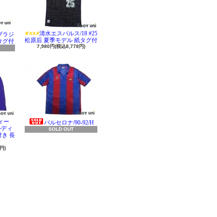
清水エスパルス/18 #25
 ブラジ
松原后 夏季モデル 紙タグ付
タグ付
7,980円(税込8,778円)
ィー
バルセロナ/90-92/H
ラルディ
SOLD OUT
き 長
円)