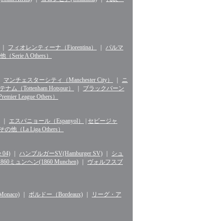
｜
フィオレンティーナ（Fiorentina）
｜
パルマ
erie A Others）
｜
マンチェスターシティ（Manchester City）
｜
ニ
ナム（Tottenham Hotspur）
｜
ブラックバーン
r League Others）
｜
エスパニョール（Espanyol）
|
セビージャ
La Liga Others）
04)
｜
ハンブルガーSV(Hamburger SV)
｜
シュ
1860ミュンヘン(1860 Munchen)
｜
ヴォルフスブ
naco)
｜
ボルドー（Bordeaux)
｜
リーグ・ア