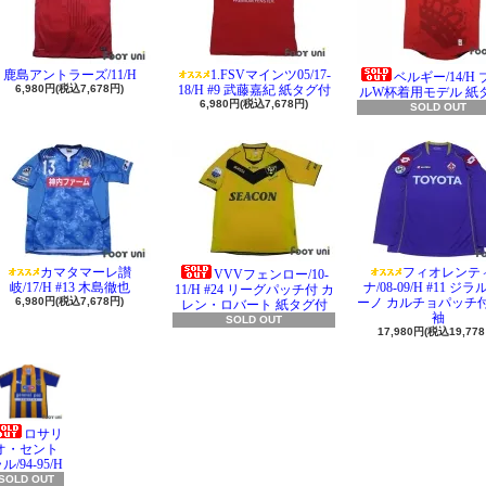
鹿島アントラーズ/11/H
1.FSVマインツ05/17-
ベルギー/14/H
6,980円(税込7,678円)
18/H #9 武藤嘉紀 紙タグ付
ルW杯着用モデル 紙
6,980円(税込7,678円)
SOLD OUT
カマタマーレ讃
フィオレンテ
VVVフェンロー/10-
岐/17/H #13 木島徹也
ナ/08-09/H #11 ジ
11/H #24 リーグパッチ付 カ
6,980円(税込7,678円)
ーノ カルチョパッチ付
レン・ロバート 紙タグ付
袖
SOLD OUT
17,980円(税込19,778
ロサリ
オ・セント
ル/94-95/H
SOLD OUT