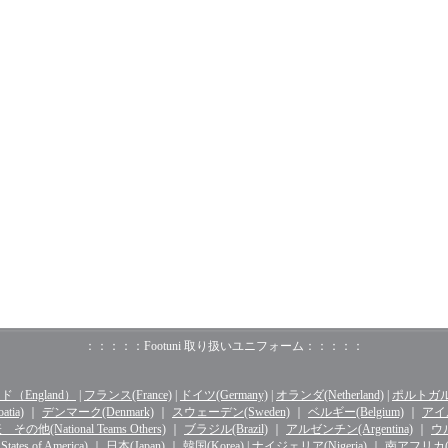
：：：：：Footuni 取り扱いユニフォーム：：：：：
（England）
|
フランス(France)
|
ドイツ(Germany)
|
オランダ(Netherland)
|
ポルトガル(o
tia)
｜
デンマーク(Denmark)
｜
スウェーデン(Sweden)
｜
ベルギー(Belgium)
｜
アイル
その他(National Teams Others)
｜
ブラジル(Brazil)
｜
アルゼンチン(Argentina)
｜
ウル
ates of America)
｜
日本(Japan)
｜
韓国(Korea)
|
ナイジェリア(Nigeria)
｜
南アフリカ(Sou