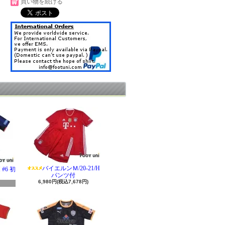
買い物を続ける
バイエルンＭ/20-21/H
#6 初
パンツ付
6,980円(税込7,678円)