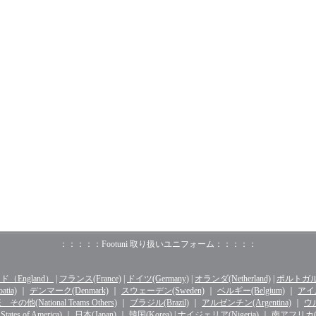
：：：：：Footuni 取り扱いユニフォーム：：：：：
（England）
|
フランス(France)
|
ドイツ(Germany)
|
オランダ(Netherland)
|
ポルトガル(o
tia)
｜
デンマーク(Denmark)
｜
スウェーデン(Sweden)
｜
ベルギー(Belgium)
｜
アイル
その他(National Teams Others)
｜
ブラジル(Brazil)
｜
アルゼンチン(Argentina)
｜
ウル
ates of America)
｜
日本(Japan)
｜
韓国(Korea)
|
ナイジェリア(Nigeria)
｜
南アフリカ(Sou