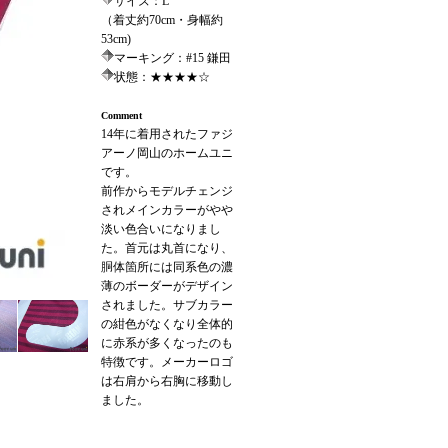
サイズ：L
（着丈約70cm・身幅約
53cm)
マーキング：#15 鎌田
状態：★★★★☆
Comment
14年に着用されたファジ
アーノ岡山のホームユニ
です。
前作からモデルチェンジ
されメインカラーがやや
淡い色合いになりまし
た。首元は丸首になり、
胴体箇所には同系色の濃
薄のボーダーがデザイン
されました。サブカラー
の紺色がなくなり全体的
に赤系が多くなったのも
特徴です。メーカーロゴ
は右肩から右胸に移動し
ました。