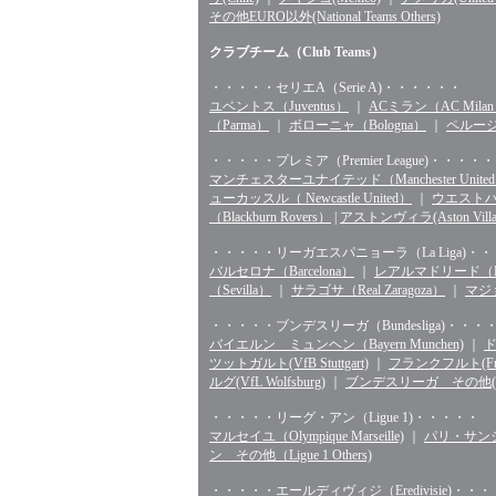
その他EURO以外(National Teams Others)
クラブチーム（Club Teams）
・・・・・セリエA（Serie A)・・・・・・
ユベントス（Juventus）
｜
ACミラン（AC Mila
（Parma）
｜
ボローニャ（Bologna）
｜
ペルージャ
・・・・・プレミア（Premier League)・・・・・
マンチェスターユナイテッド（Manchester Unite
ューカッスル（ Newcastle United）
｜
ウエストハム（
（Blackburn Rovers）
|
アストンヴィラ(Aston Villa
・・・・・リーガエスパニョーラ（La Liga)・
バルセロナ（Barcelona）
｜
レアルマドリード（Rea
（Sevilla）
｜
サラゴサ（Real Zaragoza）
｜
マジョ
・・・・・ブンデスリーガ（Bundesliga)・・・
バイエルン ミュンヘン（Bayern Munchen)
｜
ド
ツットガルト(VfB Stuttgart)
｜
フランクフルト(Fran
ルグ(VfL Wolfsburg)
｜
ブンデスリーガ その他(Bunde
・・・・・リーグ・アン（Ligue 1)・・・・・
マルセイユ（Olympique Marseille)
｜
パリ・サンジェル
ン その他（Ligue 1 Others)
・・・・・エールディヴィジ（Eredivisie)・・