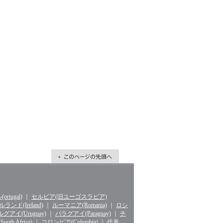
rtugal)
｜
セルビア(旧ユーゴスラビア)
ランド(Ireland)
｜
ルーマニア(Romania)
｜
ロシ
グアイ(Uruguay)
｜
パラグアイ(Paraguay)
｜
チ
th Africa)
｜
コロンビア(Columbia)
｜
代表