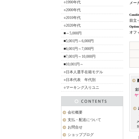
○1990年代
メー
○2000年代
Condit
○2010年代
目立
○2020年代
Option
オフ
■～5,000円
■5,001円～6,000円
■6,001円～7,000円
■7,001円～10,000円
■10,001円～
○日本人選手在籍モデル
○日本代表 年代別
○マーキング入りユニ
会社概要
支払・配送について
お問合せ
ショップブログ