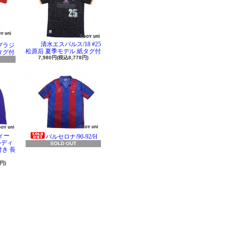
清水エスパルス/18 #25
 ブラジ
松原后 夏季モデル 紙タグ付
タグ付
7,980円(税込8,778円)
ィー
バルセロナ/90-92/H
ラルディ
SOLD OUT
き 長
円)