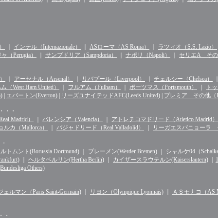
n）
｜
インテル（Internazionale）
｜
ASローマ（AS Roma）
｜
ラツィオ（S.S. Lazio）
（Perugia）
｜
サンプドリア（Sampdoria）
｜
ナポリ（Napoli）
｜
セリエA その他（S
d）
｜
アーセナル（Arsenal）
｜
リバプール（Liverpool）
｜
チェルシー（Chelsea）
West Ham United）
｜
フルアム（Fulham）
｜
ポーツマス（Portsmouth）
｜
トッテ
)
|
エバートン(Everton)
|
リーズユナイテッドAFC(Leeds United)
|
プレミア その他（Premie
・・・・
l Madrid）
｜
バレンシア（Valencia）
｜
アトレチコマドリード（Atletico Madrid）
ルカ（Mallorca）
｜
バジャドリード（Real Valladolid）
｜
リーガエスパニョーラ その他（
・・
ルトムント(Borussia Dortmund)
｜
ブレーメン(Werder Bremen)
｜
シャルケ04（Schalke 
kfurt)
｜
ヘルタベルリン(Hertha Berlin)
｜
カイザースラウテルン(Kaiserslautern)
｜
sliga Others)
マン（Paris Saint-Germain)
｜
リヨン（Olympique Lyonnais)
｜
ＡＳモナコ（AS Mo
・・・