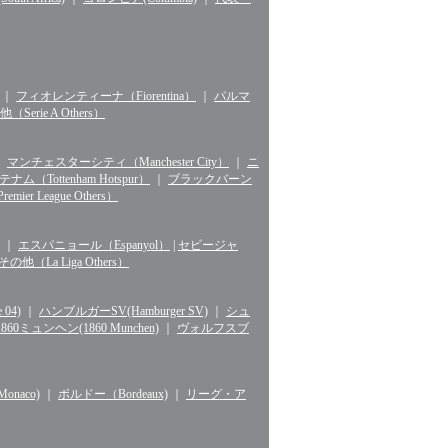
｜
フィオレンティーナ（Fiorentina）
｜
パルマ
erie A Others）
｜
マンチェスターシティ（Manchester City）
｜
ニ
ナム（Tottenham Hotspur）
｜
ブラックバーン
r League Others）
｜
エスパニョール（Espanyol）
|
セビージャ
La Liga Others）
04)
｜
ハンブルガーSV(Hamburger SV)
｜
シュ
1860ミュンヘン(1860 Munchen)
｜
ヴォルフスブ
naco)
｜
ボルドー（Bordeaux)
｜
リーグ・ア