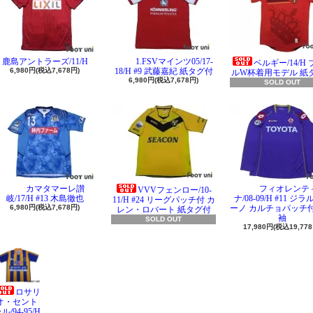
鹿島アントラーズ/11/H
1.FSVマインツ05/17-
ベルギー/14/H
6,980円(税込7,678円)
18/H #9 武藤嘉紀 紙タグ付
ルW杯着用モデル 紙
6,980円(税込7,678円)
SOLD OUT
カマタマーレ讃
フィオレンテ
VVVフェンロー/10-
岐/17/H #13 木島徹也
ナ/08-09/H #11 ジ
11/H #24 リーグパッチ付 カ
6,980円(税込7,678円)
ーノ カルチョパッチ付
レン・ロバート 紙タグ付
袖
SOLD OUT
17,980円(税込19,778
ロサリ
オ・セント
ル/94-95/H