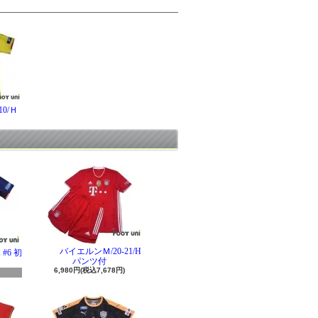
0/Ｈ
バイエルンＭ/20-21/H
#6 初
パンツ付
6,980円(税込7,678円)