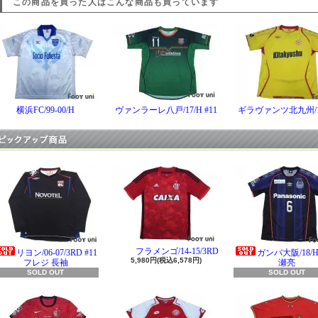
この商品を買った人はこんな商品も買っています
横浜FC/99-00/H
ヴァンラーレ八戸/17/H #11
ギラヴァンツ北九州/1
フラメンゴ/14-15/3RD
リヨン/06-07/3RD #11
ガンバ大阪/18/H 
5,980円(税込6,578円)
フレジ 長袖
瀬亮
SOLD OUT
SOLD OUT