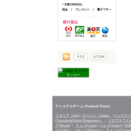
サッカー
ナショナルチーム (National Teams)
イタリア（Italy)
|
スペイン（Spain）
|
イングランド
(Yugoslavia/Serbia Montenegro）
｜
クロアチア(Croa
ア(Russia)
｜
チェコ(Czech)
|
トルコ(Turkey)
|
代表 
リ(Chile)
｜
メキシコ(Mexico)
｜
アメリカ(United St