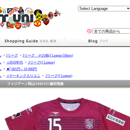
ム
>
Jリーグ
>
Jリーグ その他(J League Others)
ム
>
○2010年代
>
Jリーグ(J League)
ム
>
■7,001円～10,000円
ム
>
○マーキング入りユニ
>
Jリーグ(J League)
ファジアーノ岡山/14/H #15 鎌田翔雅