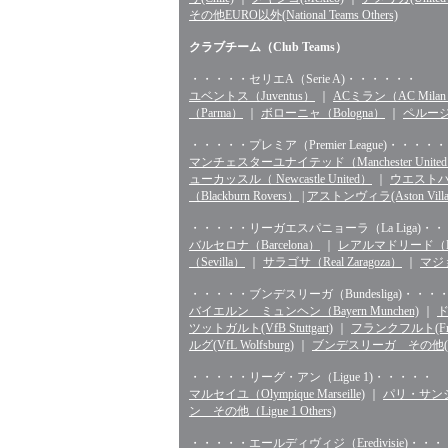
その他EURO以外(National Teams Others)
クラブチーム（Club Teams）
・・・・・セリエA（Serie A)・・・・・・
ユベントス（Juventus）
｜
ACミラン（AC Mila
（Parma）
｜
ボローニャ（Bologna）
｜
ペルージャ
・・・・・プレミア（Premier League)・・・・・
マンチェスターユナイテッド（Manchester Unite
ューカッスル（ Newcastle United）
｜
ウエストハム（
（Blackburn Rovers）
|
アストンヴィラ(Aston Villa
・・・・・リーガエスパニョーラ（La Liga)・
バルセロナ（Barcelona）
｜
レアルマドリード（Rea
（Sevilla）
｜
サラゴサ（Real Zaragoza）
｜
マジョ
・・・・・ブンデスリーガ（Bundesliga)・・・
バイエルン ミュンヘン（Bayern Munchen)
｜
ド
ツットガルト(VfB Stuttgart)
｜
フランクフルト(Fran
ルグ(VfL Wolfsburg)
｜
ブンデスリーガ その他(Bunde
・・・・・リーグ・アン（Ligue 1)・・・・・
マルセイユ（Olympique Marseille)
｜
パリ・サンジェル
ン その他（Ligue 1 Others)
・・・・・エールディヴィジ（Eredivisie)・・