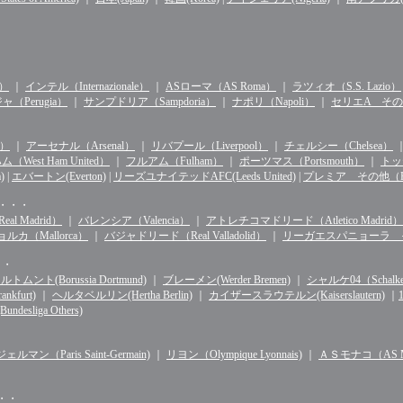
n）
｜
インテル（Internazionale）
｜
ASローマ（AS Roma）
｜
ラツィオ（S.S. Lazio）
（Perugia）
｜
サンプドリア（Sampdoria）
｜
ナポリ（Napoli）
｜
セリエA その他（S
d）
｜
アーセナル（Arsenal）
｜
リバプール（Liverpool）
｜
チェルシー（Chelsea）
West Ham United）
｜
フルアム（Fulham）
｜
ポーツマス（Portsmouth）
｜
トッテ
)
|
エバートン(Everton)
|
リーズユナイテッドAFC(Leeds United)
|
プレミア その他（Premie
・・・・
l Madrid）
｜
バレンシア（Valencia）
｜
アトレチコマドリード（Atletico Madrid）
ルカ（Mallorca）
｜
バジャドリード（Real Valladolid）
｜
リーガエスパニョーラ その他（
・・
ルトムント(Borussia Dortmund)
｜
ブレーメン(Werder Bremen)
｜
シャルケ04（Schalke 
kfurt)
｜
ヘルタベルリン(Hertha Berlin)
｜
カイザースラウテルン(Kaiserslautern)
｜
sliga Others)
マン（Paris Saint-Germain)
｜
リヨン（Olympique Lyonnais)
｜
ＡＳモナコ（AS Mo
・・・