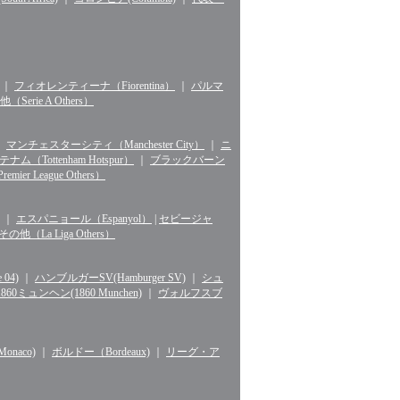
｜
フィオレンティーナ（Fiorentina）
｜
パルマ
erie A Others）
｜
マンチェスターシティ（Manchester City）
｜
ニ
ナム（Tottenham Hotspur）
｜
ブラックバーン
r League Others）
｜
エスパニョール（Espanyol）
|
セビージャ
La Liga Others）
04)
｜
ハンブルガーSV(Hamburger SV)
｜
シュ
1860ミュンヘン(1860 Munchen)
｜
ヴォルフスブ
naco)
｜
ボルドー（Bordeaux)
｜
リーグ・ア