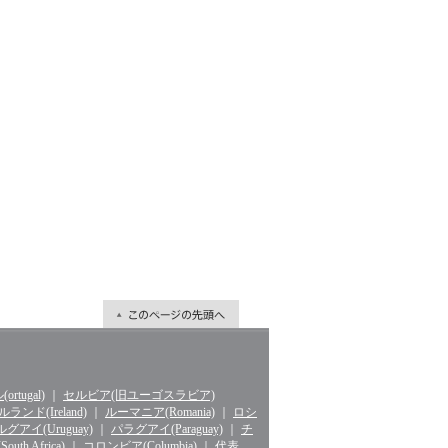
rtugal)
｜
セルビア(旧ユーゴスラビア)
ランド(Ireland)
｜
ルーマニア(Romania)
｜
ロシ
グアイ(Uruguay)
｜
パラグアイ(Paraguay)
｜
チ
th Africa)
｜
コロンビア(Columbia)
｜
代表