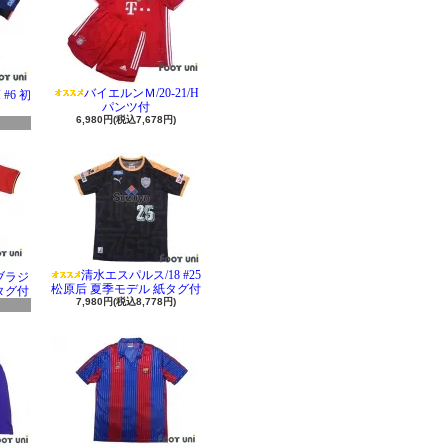
バイエルンＭ/20-21/H
#6 初
パンツ付
6,980円(税込7,678円)
清水エスパルス/18 #25
 ブラジ
松原后 夏季モデル 紙タグ付
タグ付
7,980円(税込8,778円)