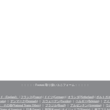
：：：：：Footuni 取り扱いユニフォーム：：：：：
（England）
|
フランス(France)
|
ドイツ(Germany)
|
オランダ(Netherland)
|
ポルトガル(o
tia)
｜
デンマーク(Denmark)
｜
スウェーデン(Sweden)
｜
ベルギー(Belgium)
｜
アイル
その他(National Teams Others)
｜
ブラジル(Brazil)
｜
アルゼンチン(Argentina)
｜
ウル
ates of America)
｜
日本(Japan)
｜
韓国(Korea)
|
ナイジェリア(Nigeria)
｜
南アフリカ(Sou