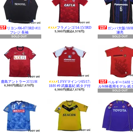
フラメンゴ/14-15/3RD
リヨン/06-07/3RD #11
ガンバ大阪/18/H 
5,980円(税込6,578円)
フレジ 長袖
瀬亮
SOLD OUT
SOLD OUT
鹿島アントラーズ/11/H
1.FSVマインツ05/17-
ベルギー/14/H
6,980円(税込7,678円)
18/H #9 武藤嘉紀 紙タグ付
ルW杯着用モデル 紙
6,980円(税込7,678円)
SOLD OUT