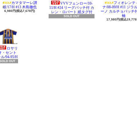
カマタマーレ讃
フィオレンテ
VVVフェンロー/10-
岐/17/H #13 木島徹也
ナ/08-09/H #11 ジ
11/H #24 リーグパッチ付 カ
6,980円(税込7,678円)
ーノ カルチョパッチ付
レン・ロバート 紙タグ付
袖
SOLD OUT
17,980円(税込19,778
ロサリ
オ・セント
ル/94-95/H
SOLD OUT