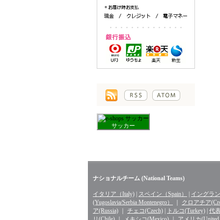
サッカー
ナショナルチーム (National Teams)
イタリア（Italy)
|
スペイン（Spain）
|
イングランド
(Yugoslavia/Serbia Montenegro）
｜
クロアチア(Croa
ア(Russia)
｜
チェコ(Czech)
|
トルコ(Turkey)
|
代表 
リ(Chile)
｜
メキシコ(Mexico)
｜
アメリカ(United St