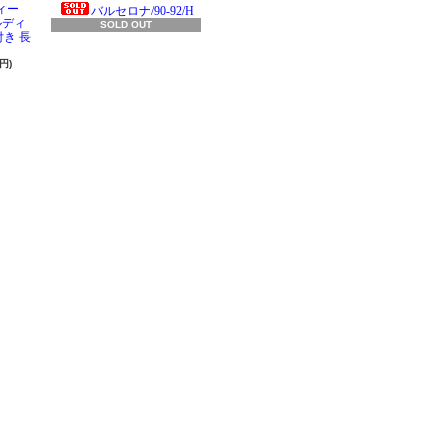
ィー
バルセロナ/90-92/H
ラルディ
SOLD OUT
き 長
円)