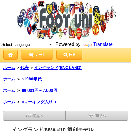
Powered by
Translate
カート
検索
ホーム
＞
代表
＞
イングランド(ENGLAND)
ホーム
＞
○1980年代
ホーム
＞
■6,001円～7,000円
ホーム
＞
○マーキング入りユニ
前の商品へ
次の商品へ
イングランド/86/A #10 復刻モデル