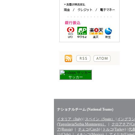
サッカー
ナショナルチーム (National Teams)
イタリア（Italy)
|
スペイン（Spain）
|
イングランド
(Yugoslavia/Serbia Montenegro）
｜
クロアチア(Croa
ア(Russia)
｜
チェコ(Czech)
|
トルコ(Turkey)
|
代表 
リ(Chile)
｜
メキシコ(Mexico)
｜
アメリカ(United St