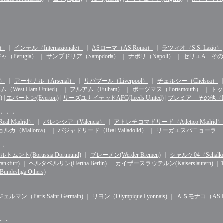
n）
｜
インテル（Internazionale）
｜
ASローマ（AS Roma）
｜
ラツィオ（S.S. Lazio）
（Perugia）
｜
サンプドリア（Sampdoria）
｜
ナポリ（Napoli）
｜
セリエA その他（S
d）
｜
アーセナル（Arsenal）
｜
リバプール（Liverpool）
｜
チェルシー（Chelsea）
West Ham United）
｜
フルアム（Fulham）
｜
ポーツマス（Portsmouth）
｜
トッテ
)
|
エバートン(Everton)
|
リーズユナイテッドAFC(Leeds United)
|
プレミア その他（Premie
・・・・
l Madrid）
｜
バレンシア（Valencia）
｜
アトレチコマドリード（Atletico Madrid）
ルカ（Mallorca）
｜
バジャドリード（Real Valladolid）
｜
リーガエスパニョーラ その他（
・・
ルトムント(Borussia Dortmund)
｜
ブレーメン(Werder Bremen)
｜
シャルケ04（Schalke 
kfurt)
｜
ヘルタベルリン(Hertha Berlin)
｜
カイザースラウテルン(Kaiserslautern)
｜
sliga Others)
マン（Paris Saint-Germain)
｜
リヨン（Olympique Lyonnais)
｜
ＡＳモナコ（AS Mo
・・・