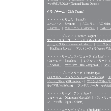
その他EURO以外(National Teams Others)
クラブチーム（Club Teams）
・・・・・セリエA（Serie A)・・・・・・
ユベントス（Juventus）
｜
ACミラン（AC Mila
（Parma）
｜
ボローニャ（Bologna）
｜
ペルージャ
・・・・・プレミア（Premier League)・・・・・
マンチェスターユナイテッド（Manchester Unite
ューカッスル（ Newcastle United）
｜
ウエストハム（
（Blackburn Rovers）
|
アストンヴィラ(Aston Villa
・・・・・リーガエスパニョーラ（La Liga)・
バルセロナ（Barcelona）
｜
レアルマドリード（Rea
（Sevilla）
｜
サラゴサ（Real Zaragoza）
｜
マジョ
・・・・・ブンデスリーガ（Bundesliga)・・・
バイエルン ミュンヘン（Bayern Munchen)
｜
ド
ツットガルト(VfB Stuttgart)
｜
フランクフルト(Fran
ルグ(VfL Wolfsburg)
｜
ブンデスリーガ その他(Bunde
・・・・・リーグ・アン（Ligue 1)・・・・・
マルセイユ（Olympique Marseille)
｜
パリ・サンジェル
ン その他（Ligue 1 Others)
・・・・・エールディヴィジ（Eredivisie)・・