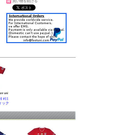
買い物を続ける
 #11
ィック