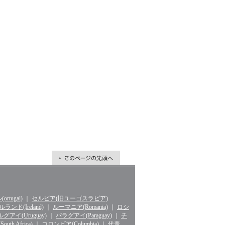
rtugal)
｜
セルビア(旧ユーゴスラビア)
ランド(Ireland)
｜
ルーマニア(Romania)
｜
ロシ
グアイ(Uruguay)
｜
パラグアイ(Paraguay)
｜
チ
th Africa)
｜
コロンビア(Columbia)
｜
代表