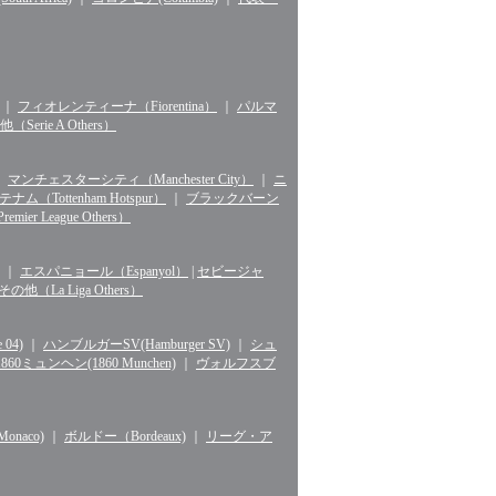
｜
フィオレンティーナ（Fiorentina）
｜
パルマ
erie A Others）
｜
マンチェスターシティ（Manchester City）
｜
ニ
ナム（Tottenham Hotspur）
｜
ブラックバーン
r League Others）
｜
エスパニョール（Espanyol）
|
セビージャ
La Liga Others）
04)
｜
ハンブルガーSV(Hamburger SV)
｜
シュ
1860ミュンヘン(1860 Munchen)
｜
ヴォルフスブ
naco)
｜
ボルドー（Bordeaux)
｜
リーグ・ア