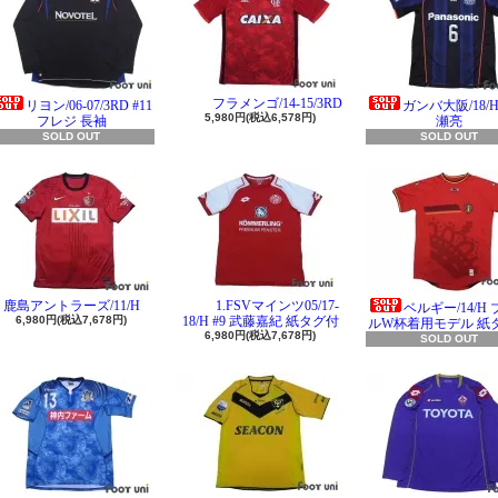
フラメンゴ/14-15/3RD
リヨン/06-07/3RD #11
ガンバ大阪/18/H 
5,980円(税込6,578円)
フレジ 長袖
瀬亮
SOLD OUT
SOLD OUT
鹿島アントラーズ/11/H
1.FSVマインツ05/17-
ベルギー/14/H
6,980円(税込7,678円)
18/H #9 武藤嘉紀 紙タグ付
ルW杯着用モデル 紙
6,980円(税込7,678円)
SOLD OUT