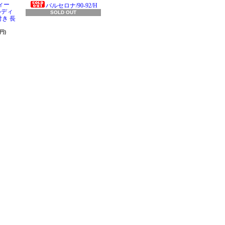
ィー
バルセロナ/90-92/H
ラルディ
SOLD OUT
き 長
円)