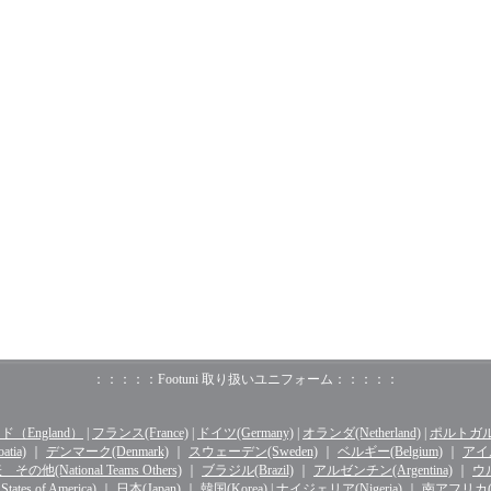
：：：：：Footuni 取り扱いユニフォーム：：：：：
（England）
|
フランス(France)
|
ドイツ(Germany)
|
オランダ(Netherland)
|
ポルトガル(o
tia)
｜
デンマーク(Denmark)
｜
スウェーデン(Sweden)
｜
ベルギー(Belgium)
｜
アイル
その他(National Teams Others)
｜
ブラジル(Brazil)
｜
アルゼンチン(Argentina)
｜
ウル
ates of America)
｜
日本(Japan)
｜
韓国(Korea)
|
ナイジェリア(Nigeria)
｜
南アフリカ(Sou