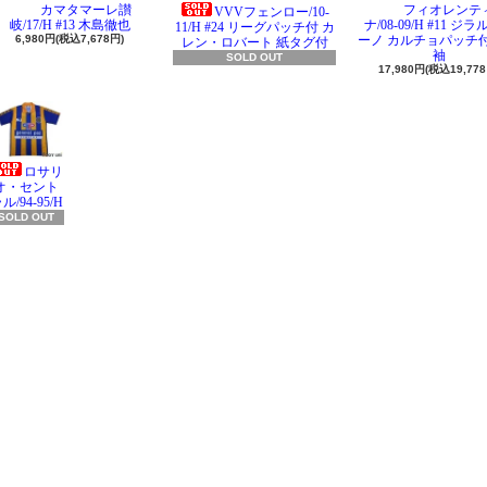
カマタマーレ讃
フィオレンテ
VVVフェンロー/10-
岐/17/H #13 木島徹也
ナ/08-09/H #11 ジ
11/H #24 リーグパッチ付 カ
6,980円(税込7,678円)
ーノ カルチョパッチ付
レン・ロバート 紙タグ付
袖
SOLD OUT
17,980円(税込19,778
ロサリ
オ・セント
ル/94-95/H
SOLD OUT