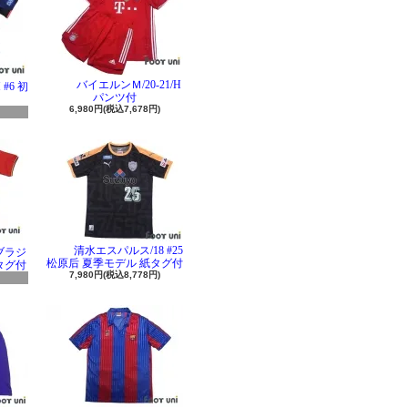
バイエルンＭ/20-21/H
#6 初
パンツ付
6,980円(税込7,678円)
清水エスパルス/18 #25
 ブラジ
松原后 夏季モデル 紙タグ付
タグ付
7,980円(税込8,778円)