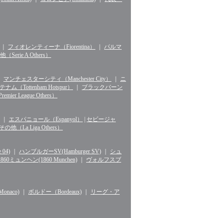
｜
フィオレンティーナ（Fiorentina）
｜
パルマ
erie A Others）
｜
マンチェスターシティ（Manchester City）
｜
ニ
ナム（Tottenham Hotspur）
｜
ブラックバーン
r League Others）
｜
エスパニョール（Espanyol）
|
セビージャ
La Liga Others）
04)
｜
ハンブルガーSV(Hamburger SV)
｜
シュ
1860ミュンヘン(1860 Munchen)
｜
ヴォルフスブ
naco)
｜
ボルドー（Bordeaux)
｜
リーグ・ア