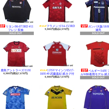
フラメンゴ/14-15/3RD
リヨン/06-07/3RD #11
ガンバ大阪/18/H 
5,980円(税込6,578円)
フレジ 長袖
瀬亮
SOLD OUT
SOLD OUT
鹿島アントラーズ/11/H
1.FSVマインツ05/17-
ベルギー/14/H
6,980円(税込7,678円)
18/H #9 武藤嘉紀 紙タグ付
ルW杯着用モデル 紙
6,980円(税込7,678円)
SOLD OUT