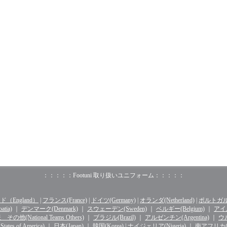
：：：：：Footuni 取り扱いユニフォーム：：：：：
（England）
|
フランス(France)
|
ドイツ(Germany)
|
オランダ(Netherland)
|
ポルトガル(o
tia)
｜
デンマーク(Denmark)
｜
スウェーデン(Sweden)
｜
ベルギー(Belgium)
｜
アイル
その他(National Teams Others)
｜
ブラジル(Brazil)
｜
アルゼンチン(Argentina)
｜
ウル
ates of America)
｜
日本(Japan)
｜
韓国(Korea)
|
ナイジェリア(Nigeria)
｜
南アフリカ(Sou