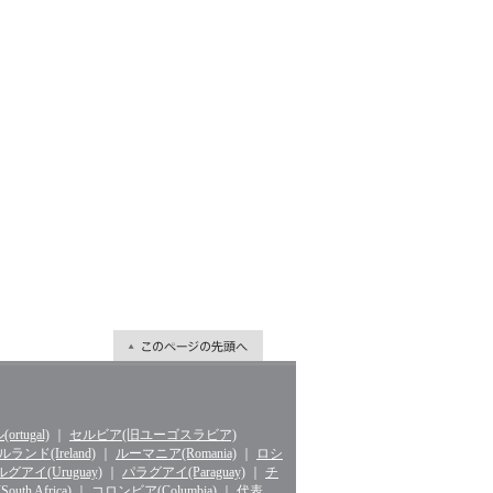
rtugal)
｜
セルビア(旧ユーゴスラビア)
ランド(Ireland)
｜
ルーマニア(Romania)
｜
ロシ
グアイ(Uruguay)
｜
パラグアイ(Paraguay)
｜
チ
th Africa)
｜
コロンビア(Columbia)
｜
代表