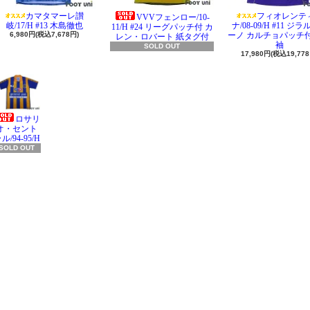
カマタマーレ讃
フィオレンテ
VVVフェンロー/10-
岐/17/H #13 木島徹也
ナ/08-09/H #11 ジ
11/H #24 リーグパッチ付 カ
6,980円(税込7,678円)
ーノ カルチョパッチ付
レン・ロバート 紙タグ付
袖
SOLD OUT
17,980円(税込19,778
ロサリ
オ・セント
ル/94-95/H
SOLD OUT