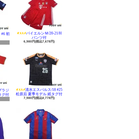
バイエルンＭ/20-21/H
#6 初
パンツ付
6,980円(税込7,678円)
清水エスパルス/18 #25
 ブラジ
松原后 夏季モデル 紙タグ付
タグ付
7,980円(税込8,778円)