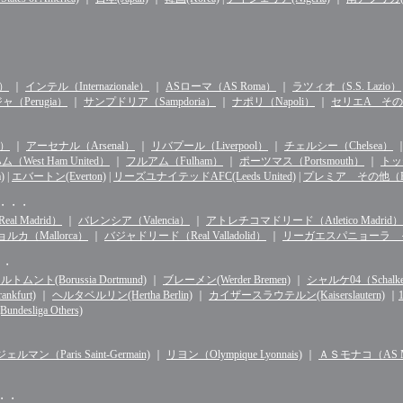
n）
｜
インテル（Internazionale）
｜
ASローマ（AS Roma）
｜
ラツィオ（S.S. Lazio）
（Perugia）
｜
サンプドリア（Sampdoria）
｜
ナポリ（Napoli）
｜
セリエA その他（S
d）
｜
アーセナル（Arsenal）
｜
リバプール（Liverpool）
｜
チェルシー（Chelsea）
West Ham United）
｜
フルアム（Fulham）
｜
ポーツマス（Portsmouth）
｜
トッテ
)
|
エバートン(Everton)
|
リーズユナイテッドAFC(Leeds United)
|
プレミア その他（Premie
・・・・
l Madrid）
｜
バレンシア（Valencia）
｜
アトレチコマドリード（Atletico Madrid）
ルカ（Mallorca）
｜
バジャドリード（Real Valladolid）
｜
リーガエスパニョーラ その他（
・・
ルトムント(Borussia Dortmund)
｜
ブレーメン(Werder Bremen)
｜
シャルケ04（Schalke 
kfurt)
｜
ヘルタベルリン(Hertha Berlin)
｜
カイザースラウテルン(Kaiserslautern)
｜
sliga Others)
マン（Paris Saint-Germain)
｜
リヨン（Olympique Lyonnais)
｜
ＡＳモナコ（AS Mo
・・・