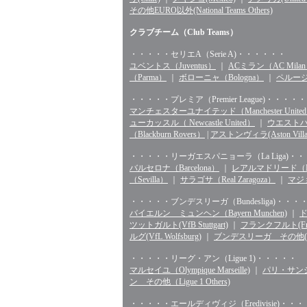
その他EURO以外(National Teams Others)
クラブチーム（Club Teams）
・・・・・セリエA（Serie A)・・・・・・
ユベントス（Juventus）
｜
ACミラン（AC Mila
（Parma）
｜
ボローニャ（Bologna）
｜
ペルージャ
・・・・・プレミア（Premier League)・・・・・
マンチェスターユナイテッド（Manchester Unite
ューカッスル（ Newcastle United）
｜
ウエストハム（
（Blackburn Rovers）
|
アストンヴィラ(Aston Villa
・・・・・リーガエスパニョーラ（La Liga)・
バルセロナ（Barcelona）
｜
レアルマドリード（Rea
（Sevilla）
｜
サラゴサ（Real Zaragoza）
｜
マジョ
・・・・・ブンデスリーガ（Bundesliga)・・・
バイエルン ミュンヘン（Bayern Munchen)
｜
ド
ツットガルト(VfB Stuttgart)
｜
フランクフルト(Fran
ルグ(VfL Wolfsburg)
｜
ブンデスリーガ その他(Bunde
・・・・・リーグ・アン（Ligue 1)・・・・・
マルセイユ（Olympique Marseille)
｜
パリ・サンジェル
ン その他（Ligue 1 Others)
・・・・・エールディヴィジ（Eredivisie)・・