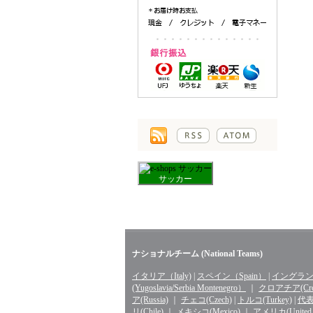
サッカー
ナショナルチーム (National Teams)
イタリア（Italy)
|
スペイン（Spain）
|
イングランド
(Yugoslavia/Serbia Montenegro）
｜
クロアチア(Croa
ア(Russia)
｜
チェコ(Czech)
|
トルコ(Turkey)
|
代表 
リ(Chile)
｜
メキシコ(Mexico)
｜
アメリカ(United St