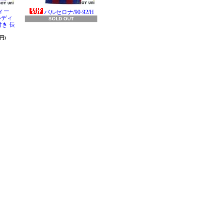
ィー
バルセロナ/90-92/H
ラルディ
SOLD OUT
き 長
円)