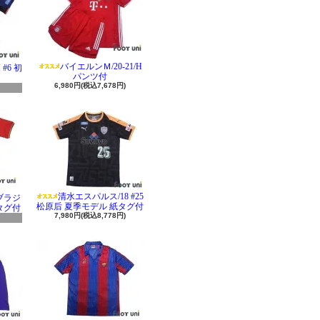
バイエルンＭ/20-21/H
#6 初
パンツ付
6,980円(税込7,678円)
清水エスパルス/18 #25
 ブラジ
松原后 夏季モデル 紙タグ付
タグ付
7,980円(税込8,778円)