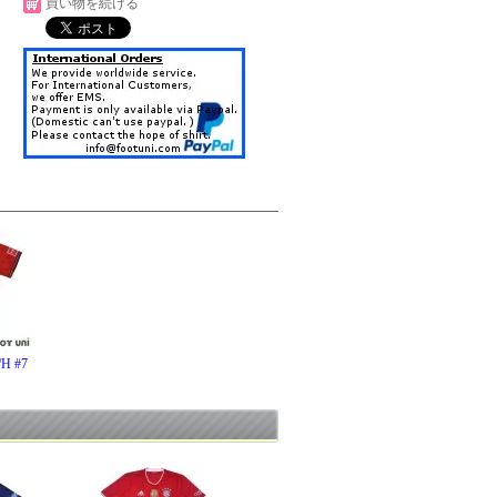
買い物を続ける
 #7