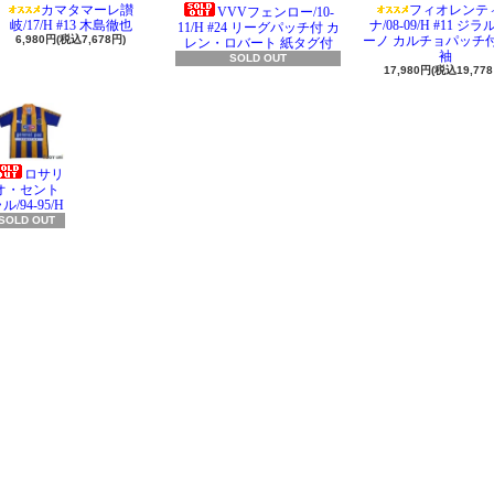
カマタマーレ讃
フィオレンテ
VVVフェンロー/10-
岐/17/H #13 木島徹也
ナ/08-09/H #11 ジ
11/H #24 リーグパッチ付 カ
6,980円(税込7,678円)
ーノ カルチョパッチ付
レン・ロバート 紙タグ付
袖
SOLD OUT
17,980円(税込19,778
ロサリ
オ・セント
ル/94-95/H
SOLD OUT