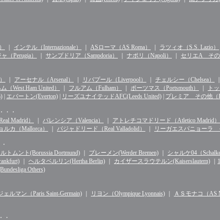
n）
｜
インテル（Internazionale）
｜
ASローマ（AS Roma）
｜
ラツィオ（S.S. Lazio）
（Perugia）
｜
サンプドリア（Sampdoria）
｜
ナポリ（Napoli）
｜
セリエA その他（S
d）
｜
アーセナル（Arsenal）
｜
リバプール（Liverpool）
｜
チェルシー（Chelsea）
West Ham United）
｜
フルアム（Fulham）
｜
ポーツマス（Portsmouth）
｜
トッテ
)
|
エバートン(Everton)
|
リーズユナイテッドAFC(Leeds United)
|
プレミア その他（Premie
・・・・
l Madrid）
｜
バレンシア（Valencia）
｜
アトレチコマドリード（Atletico Madrid）
ルカ（Mallorca）
｜
バジャドリード（Real Valladolid）
｜
リーガエスパニョーラ その他（
・・
ルトムント(Borussia Dortmund)
｜
ブレーメン(Werder Bremen)
｜
シャルケ04（Schalke 
kfurt)
｜
ヘルタベルリン(Hertha Berlin)
｜
カイザースラウテルン(Kaiserslautern)
｜
sliga Others)
マン（Paris Saint-Germain)
｜
リヨン（Olympique Lyonnais)
｜
ＡＳモナコ（AS Mo
・・・