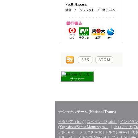
サッカー
ナショナルチーム (National Teams)
イタリア（Italy)
|
スペイン（Spain）
|
イングランド
(Yugoslavia/Serbia Montenegro）
｜
クロアチア(Croa
ア(Russia)
｜
チェコ(Czech)
|
トルコ(Turkey)
|
代表 
リ(Chile)
｜
メキシコ(Mexico)
｜
アメリカ(United St