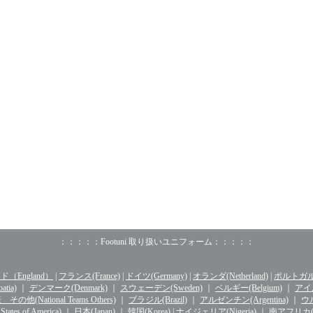
：：：：：Footuni 取り扱いユニフォーム：：：：：
（England）
|
フランス(France)
|
ドイツ(Germany)
|
オランダ(Netherland)
|
ポルトガル(o
tia)
｜
デンマーク(Denmark)
｜
スウェーデン(Sweden)
｜
ベルギー(Belgium)
｜
アイル
その他(National Teams Others)
｜
ブラジル(Brazil)
｜
アルゼンチン(Argentina)
｜
ウル
ates of America)
｜
日本(Japan)
｜
韓国(Korea)
|
ナイジェリア(Nigeria)
｜
南アフリカ(Sou