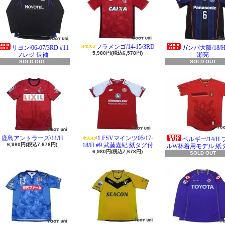
フラメンゴ/14-15/3RD
リヨン/06-07/3RD #11
ガンバ大阪/18/H 
5,980円(税込6,578円)
フレジ 長袖
瀬亮
SOLD OUT
SOLD OUT
鹿島アントラーズ/11/H
1.FSVマインツ05/17-
ベルギー/14/H
6,980円(税込7,678円)
18/H #9 武藤嘉紀 紙タグ付
ルW杯着用モデル 紙
6,980円(税込7,678円)
SOLD OUT