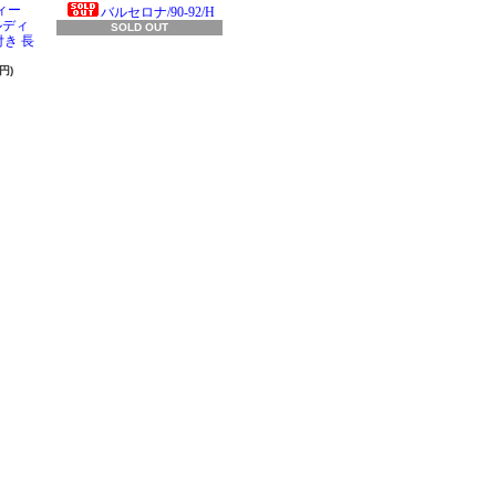
ィー
バルセロナ/90-92/H
ラルディ
SOLD OUT
き 長
円)