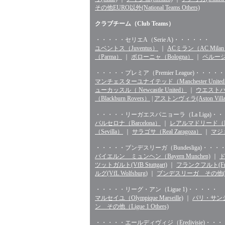
その他EURO以外(National Teams Others)
クラブチーム（Club Teams）
・・・・・セリエA（Serie A)・・・・・・
ユベントス（Juventus）
｜
ACミラン（AC Mila
（Parma）
｜
ボローニャ（Bologna）
｜
ペルージャ
・・・・・プレミア（Premier League)・・・・・
マンチェスターユナイテッド（Manchester Unite
ューカッスル（ Newcastle United）
｜
ウエストハム（
（Blackburn Rovers）
|
アストンヴィラ(Aston Villa
・・・・・リーガエスパニョーラ（La Liga)・
バルセロナ（Barcelona）
｜
レアルマドリード（Rea
（Sevilla）
｜
サラゴサ（Real Zaragoza）
｜
マジョ
・・・・・ブンデスリーガ（Bundesliga)・・・
バイエルン ミュンヘン（Bayern Munchen)
｜
ド
ツットガルト(VfB Stuttgart)
｜
フランクフルト(Fran
ルグ(VfL Wolfsburg)
｜
ブンデスリーガ その他(Bunde
・・・・・リーグ・アン（Ligue 1)・・・・・
マルセイユ（Olympique Marseille)
｜
パリ・サンジェル
ン その他（Ligue 1 Others)
・・・・・エールディヴィジ（Eredivisie)・・