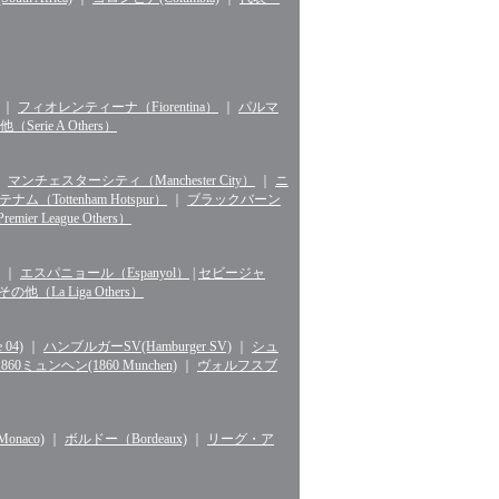
｜
フィオレンティーナ（Fiorentina）
｜
パルマ
erie A Others）
｜
マンチェスターシティ（Manchester City）
｜
ニ
ナム（Tottenham Hotspur）
｜
ブラックバーン
r League Others）
｜
エスパニョール（Espanyol）
|
セビージャ
La Liga Others）
04)
｜
ハンブルガーSV(Hamburger SV)
｜
シュ
1860ミュンヘン(1860 Munchen)
｜
ヴォルフスブ
naco)
｜
ボルドー（Bordeaux)
｜
リーグ・ア