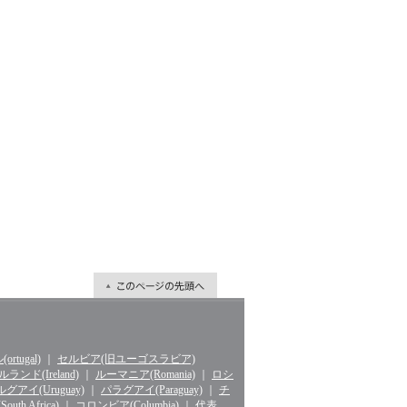
rtugal)
｜
セルビア(旧ユーゴスラビア)
ランド(Ireland)
｜
ルーマニア(Romania)
｜
ロシ
グアイ(Uruguay)
｜
パラグアイ(Paraguay)
｜
チ
th Africa)
｜
コロンビア(Columbia)
｜
代表