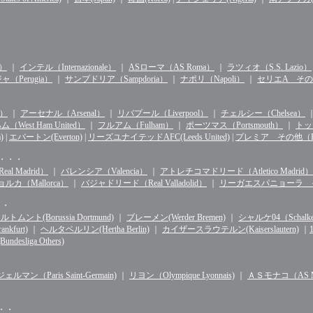
n）
｜
インテル（Internazionale）
｜
ASローマ（AS Roma）
｜
ラツィオ（S.S. Lazio）
（Perugia）
｜
サンプドリア（Sampdoria）
｜
ナポリ（Napoli）
｜
セリエA その他（S
d）
｜
アーセナル（Arsenal）
｜
リバプール（Liverpool）
｜
チェルシー（Chelsea）
West Ham United）
｜
フルアム（Fulham）
｜
ポーツマス（Portsmouth）
｜
トッテ
)
|
エバートン(Everton)
|
リーズユナイテッドAFC(Leeds United)
|
プレミア その他（Premie
・・・・
l Madrid）
｜
バレンシア（Valencia）
｜
アトレチコマドリード（Atletico Madrid）
ルカ（Mallorca）
｜
バジャドリード（Real Valladolid）
｜
リーガエスパニョーラ その他（
・・
ルトムント(Borussia Dortmund)
｜
ブレーメン(Werder Bremen)
｜
シャルケ04（Schalke 
kfurt)
｜
ヘルタベルリン(Hertha Berlin)
｜
カイザースラウテルン(Kaiserslautern)
｜
sliga Others)
マン（Paris Saint-Germain)
｜
リヨン（Olympique Lyonnais)
｜
ＡＳモナコ（AS Mo
・・・