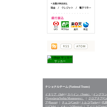
サッカー
ナショナルチーム (National Teams)
イタリア（Italy)
|
スペイン（Spain）
|
イングランド
(Yugoslavia/Serbia Montenegro）
｜
クロアチア(Croa
ア(Russia)
｜
チェコ(Czech)
|
トルコ(Turkey)
|
代表 
リ(Chile)
｜
メキシコ(Mexico)
｜
アメリカ(United St