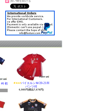
買い物を続ける
バイエルンＭ/20-21/H
#6 初
パンツ付
6,980円(税込7,678円)