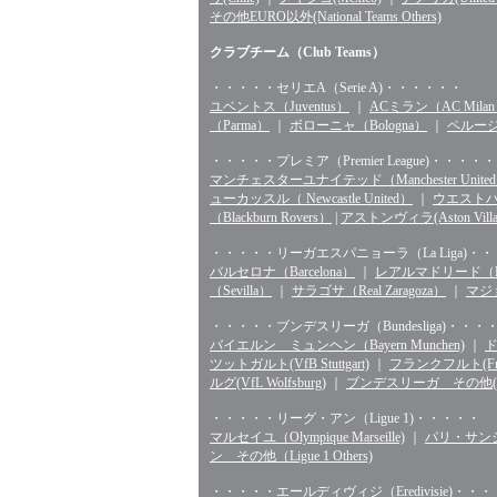
その他EURO以外(National Teams Others)
クラブチーム（Club Teams）
・・・・・セリエA（Serie A)・・・・・・
ユベントス（Juventus）
｜
ACミラン（AC Mila
（Parma）
｜
ボローニャ（Bologna）
｜
ペルージャ
・・・・・プレミア（Premier League)・・・・・
マンチェスターユナイテッド（Manchester Unite
ューカッスル（ Newcastle United）
｜
ウエストハム（
（Blackburn Rovers）
|
アストンヴィラ(Aston Villa
・・・・・リーガエスパニョーラ（La Liga)・
バルセロナ（Barcelona）
｜
レアルマドリード（Rea
（Sevilla）
｜
サラゴサ（Real Zaragoza）
｜
マジョ
・・・・・ブンデスリーガ（Bundesliga)・・・
バイエルン ミュンヘン（Bayern Munchen)
｜
ド
ツットガルト(VfB Stuttgart)
｜
フランクフルト(Fran
ルグ(VfL Wolfsburg)
｜
ブンデスリーガ その他(Bunde
・・・・・リーグ・アン（Ligue 1)・・・・・
マルセイユ（Olympique Marseille)
｜
パリ・サンジェル
ン その他（Ligue 1 Others)
・・・・・エールディヴィジ（Eredivisie)・・