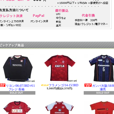
フラメンゴ/14-15/3RD
リヨン/06-07/3RD #11
ガンバ大阪/18/H 
5,980円(税込6,578円)
フレジ 長袖
瀬亮
SOLD OUT
SOLD OUT