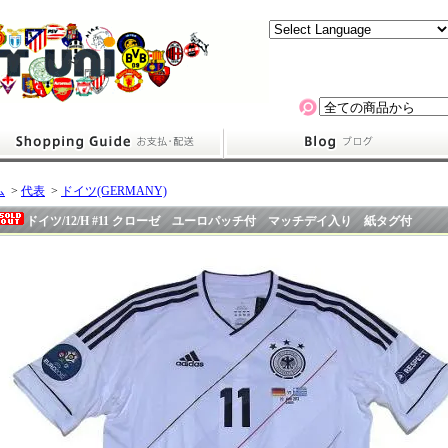
ム
>
代表
>
ドイツ(GERMANY)
ドイツ/12/H #11 クローゼ ユーロパッチ付 マッチデイ入り 紙タグ付