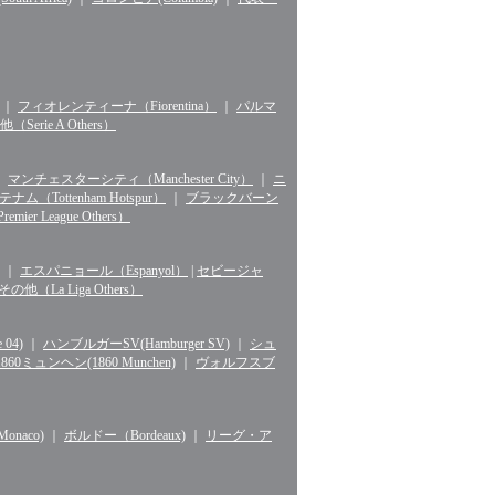
｜
フィオレンティーナ（Fiorentina）
｜
パルマ
erie A Others）
｜
マンチェスターシティ（Manchester City）
｜
ニ
ナム（Tottenham Hotspur）
｜
ブラックバーン
r League Others）
｜
エスパニョール（Espanyol）
|
セビージャ
La Liga Others）
04)
｜
ハンブルガーSV(Hamburger SV)
｜
シュ
1860ミュンヘン(1860 Munchen)
｜
ヴォルフスブ
naco)
｜
ボルドー（Bordeaux)
｜
リーグ・ア