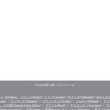
：：：：：Footuni 取り扱いユニフォーム：：：：：
（England）
|
フランス(France)
|
ドイツ(Germany)
|
オランダ(Netherland)
|
ポルトガル(o
tia)
｜
デンマーク(Denmark)
｜
スウェーデン(Sweden)
｜
ベルギー(Belgium)
｜
アイル
その他(National Teams Others)
｜
ブラジル(Brazil)
｜
アルゼンチン(Argentina)
｜
ウル
ates of America)
｜
日本(Japan)
｜
韓国(Korea)
|
ナイジェリア(Nigeria)
｜
南アフリカ(Sou