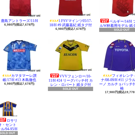
鹿島アントラーズ/11/H
1.FSVマインツ05/17-
ベルギー/14/H
6,980円(税込7,678円)
18/H #9 武藤嘉紀 紙タグ付
ルW杯着用モデル 紙
6,980円(税込7,678円)
SOLD OUT
カマタマーレ讃
フィオレンテ
VVVフェンロー/10-
岐/17/H #13 木島徹也
ナ/08-09/H #11 ジ
11/H #24 リーグパッチ付 カ
6,980円(税込7,678円)
ーノ カルチョパッチ付
レン・ロバート 紙タグ付
袖
SOLD OUT
17,980円(税込19,778
ロサリ
オ・セント
ル/94-95/H
SOLD OUT