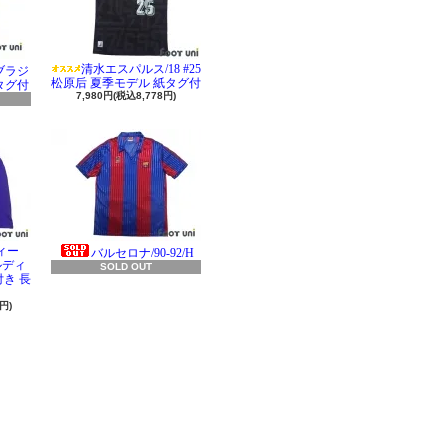
清水エスパルス/18 #25
 ブラジ
松原后 夏季モデル 紙タグ付
タグ付
7,980円(税込8,778円)
ィー
バルセロナ/90-92/H
ラルディ
SOLD OUT
き 長
円)