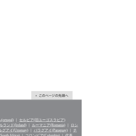
rtugal)
｜
セルビア(旧ユーゴスラビア)
ランド(Ireland)
｜
ルーマニア(Romania)
｜
ロシ
グアイ(Uruguay)
｜
パラグアイ(Paraguay)
｜
チ
th Africa)
｜
コロンビア(Columbia)
｜
代表