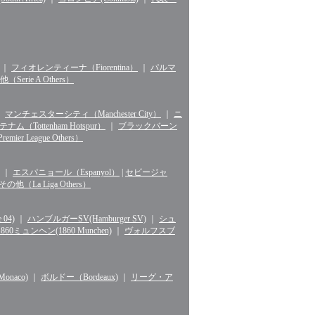
｜
フィオレンティーナ（Fiorentina）
｜
パルマ
erie A Others）
｜
マンチェスターシティ（Manchester City）
｜
ニ
ナム（Tottenham Hotspur）
｜
ブラックバーン
r League Others）
｜
エスパニョール（Espanyol）
|
セビージャ
La Liga Others）
04)
｜
ハンブルガーSV(Hamburger SV)
｜
シュ
1860ミュンヘン(1860 Munchen)
｜
ヴォルフスブ
naco)
｜
ボルドー（Bordeaux)
｜
リーグ・ア