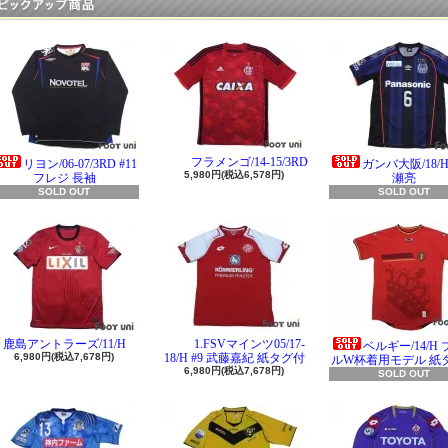
フラメンゴ/14-15/3RD
リヨン/06-07/3RD #11
ガンバ大阪/18/H 
5,980円(税込6,578円)
フレジ 長袖
瀬亮
SOLD OUT
SOLD OUT
鹿島アントラーズ/11/H
1.FSVマインツ05/17-
ベルギー/14/H
6,980円(税込7,678円)
18/H #9 武藤嘉紀 紙タグ付
ルW杯着用モデル 紙
6,980円(税込7,678円)
SOLD OUT