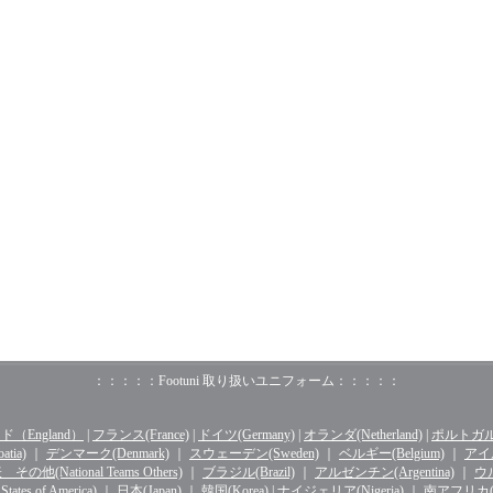
：：：：：Footuni 取り扱いユニフォーム：：：：：
（England）
|
フランス(France)
|
ドイツ(Germany)
|
オランダ(Netherland)
|
ポルトガル(o
tia)
｜
デンマーク(Denmark)
｜
スウェーデン(Sweden)
｜
ベルギー(Belgium)
｜
アイル
その他(National Teams Others)
｜
ブラジル(Brazil)
｜
アルゼンチン(Argentina)
｜
ウル
ates of America)
｜
日本(Japan)
｜
韓国(Korea)
|
ナイジェリア(Nigeria)
｜
南アフリカ(Sou