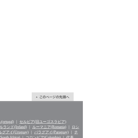
rtugal)
｜
セルビア(旧ユーゴスラビア)
ランド(Ireland)
｜
ルーマニア(Romania)
｜
ロシ
グアイ(Uruguay)
｜
パラグアイ(Paraguay)
｜
チ
th Africa)
｜
コロンビア(Columbia)
｜
代表