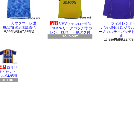
カマタマーレ讃
フィオレンテ
VVVフェンロー/10-
岐/17/H #13 木島徹也
ナ/08-09/H #11 ジ
11/H #24 リーグパッチ付 カ
6,980円(税込7,678円)
ーノ カルチョパッチ付
レン・ロバート 紙タグ付
袖
SOLD OUT
17,980円(税込19,778
ロサリ
オ・セント
ル/94-95/H
SOLD OUT