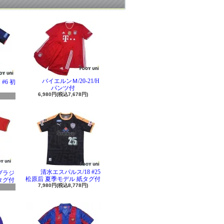
バイエルンＭ/20-21/H
#6 初
パンツ付
6,980円(税込7,678円)
清水エスパルス/18 #25
 ブラジ
松原后 夏季モデル 紙タグ付
タグ付
7,980円(税込8,778円)