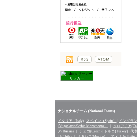
サッカー
ナショナルチーム (National Teams)
イタリア（Italy)
|
スペイン（Spain）
|
イングランド
(Yugoslavia/Serbia Montenegro）
｜
クロアチア(Croa
ア(Russia)
｜
チェコ(Czech)
|
トルコ(Turkey)
|
代表 
リ(Chile)
｜
メキシコ(Mexico)
｜
アメリカ(United St