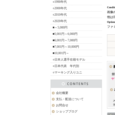
○1990年代
Condit
○2000年代
画像
○2010年代
他は
○2020年代
Option
ファ
■～5,000円
■5,001円～6,000円
■6,001円～7,000円
■7,001円～10,000円
■10,001円～
○日本人選手在籍モデル
○日本代表 年代別
○マーキング入りユニ
会社概要
支払・配送について
お問合せ
ショップブログ