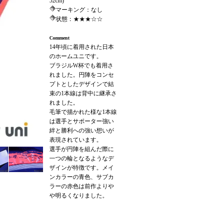
52cm)
マーキング：なし
状態：★★★☆☆
Comment
14年頃に着用された日本
のホームユニです。
ブラジルW杯でも着用さ
れました。円陣をコンセ
プトとしたデザインで結
束の1本線は背中に継承さ
れました。
毛筆で描かれた様な1本線
は選手とサポーター強い
絆と勝利への強い想いが
表現されています。
選手が円陣を組んだ際に
一つの輪となるようなデ
ザインが特徴です。メイ
ンカラーの青色、サブカ
ラーの赤色は前作よりや
や明るくなりました。