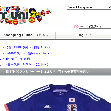
ム
>
代表 EURO以外
>
日本(JAPAN)
ム
>
○2010年代
>
代表(National Teams)
ム
>
■5,001円～6,000円
ム
>
○日本代表 年代別
>
2014年代
日本/14/H ファミリーマートロゴ入り ブラジルW杯着用モデル