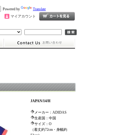
Powered by
Translate
マイアカウント
JAPAN/14/H
メーカー：ADIDAS
生産国：中国
サイズ：O
（着丈約72cm・身幅約