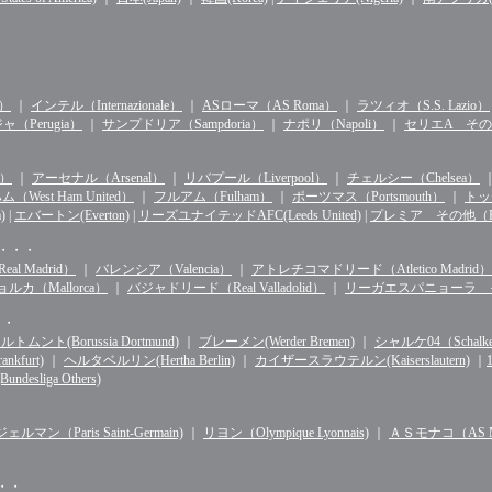
n）
｜
インテル（Internazionale）
｜
ASローマ（AS Roma）
｜
ラツィオ（S.S. Lazio）
（Perugia）
｜
サンプドリア（Sampdoria）
｜
ナポリ（Napoli）
｜
セリエA その他（S
d）
｜
アーセナル（Arsenal）
｜
リバプール（Liverpool）
｜
チェルシー（Chelsea）
West Ham United）
｜
フルアム（Fulham）
｜
ポーツマス（Portsmouth）
｜
トッテ
)
|
エバートン(Everton)
|
リーズユナイテッドAFC(Leeds United)
|
プレミア その他（Premie
・・・・
l Madrid）
｜
バレンシア（Valencia）
｜
アトレチコマドリード（Atletico Madrid）
ルカ（Mallorca）
｜
バジャドリード（Real Valladolid）
｜
リーガエスパニョーラ その他（
・・
ルトムント(Borussia Dortmund)
｜
ブレーメン(Werder Bremen)
｜
シャルケ04（Schalke 
kfurt)
｜
ヘルタベルリン(Hertha Berlin)
｜
カイザースラウテルン(Kaiserslautern)
｜
sliga Others)
マン（Paris Saint-Germain)
｜
リヨン（Olympique Lyonnais)
｜
ＡＳモナコ（AS Mo
・・・