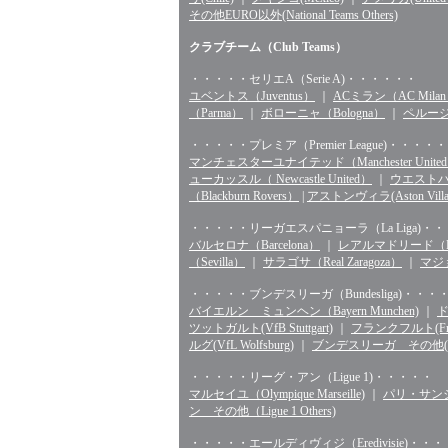
その他EURO以外(National Teams Others)
クラブチーム（Club Teams）
・・・・・セリエA（Serie A)・・・・・・
ユベントス（Juventus）
｜
ACミラン（AC Mila
（Parma）
｜
ボローニャ（Bologna）
｜
ペルージャ
・・・・・プレミア（Premier League)・・・・・
マンチェスターユナイテッド（Manchester Unite
ューカッスル（ Newcastle United）
｜
ウエストハム（
（Blackburn Rovers）
|
アストンヴィラ(Aston Villa
・・・・・リーガエスパニョーラ（La Liga)・
バルセロナ（Barcelona）
｜
レアルマドリード（Rea
（Sevilla）
｜
サラゴサ（Real Zaragoza）
｜
マジョ
・・・・・ブンデスリーガ（Bundesliga)・・・
バイエルン ミュンヘン（Bayern Munchen)
｜
ド
ツットガルト(VfB Stuttgart)
｜
フランクフルト(Fran
ルグ(VfL Wolfsburg)
｜
ブンデスリーガ その他(Bunde
・・・・・リーグ・アン（Ligue 1)・・・・・
マルセイユ（Olympique Marseille)
｜
パリ・サンジェル
ン その他（Ligue 1 Others)
・・・・・エールディヴィジ（Eredivisie)・・