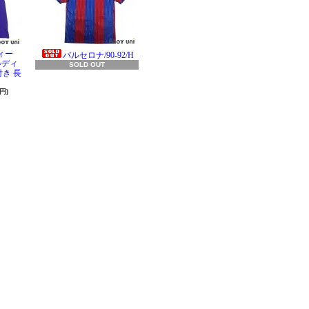
ィー
バルセロナ/90-92/H
ラルディ
SOLD OUT
き 長
円)