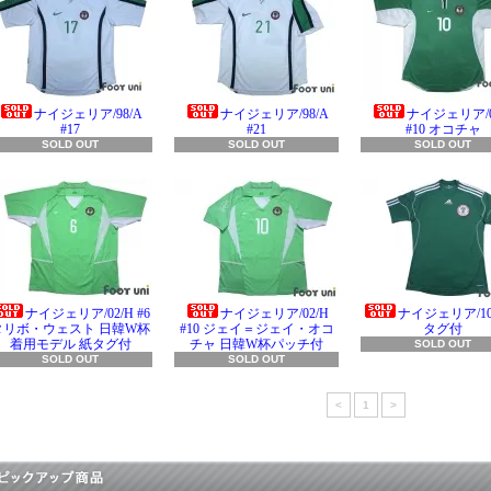
ナイジェリア/98/A
ナイジェリア/98/A
ナイジェリア/0
#17
#21
#10 オコチャ
SOLD OUT
SOLD OUT
SOLD OUT
ナイジェリア/02/H #6
ナイジェリア/02/H
ナイジェリア/10
タリボ・ウェスト 日韓W杯
#10 ジェイ＝ジェイ・オコ
タグ付
着用モデル 紙タグ付
チャ 日韓W杯パッチ付
SOLD OUT
SOLD OUT
SOLD OUT
<
1
>