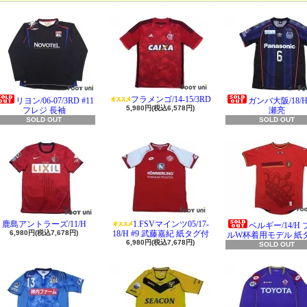
フラメンゴ/14-15/3RD
リヨン/06-07/3RD #11
ガンバ大阪/18/H 
5,980円(税込6,578円)
フレジ 長袖
瀬亮
SOLD OUT
SOLD OUT
鹿島アントラーズ/11/H
1.FSVマインツ05/17-
ベルギー/14/H
6,980円(税込7,678円)
18/H #9 武藤嘉紀 紙タグ付
ルW杯着用モデル 紙
6,980円(税込7,678円)
SOLD OUT