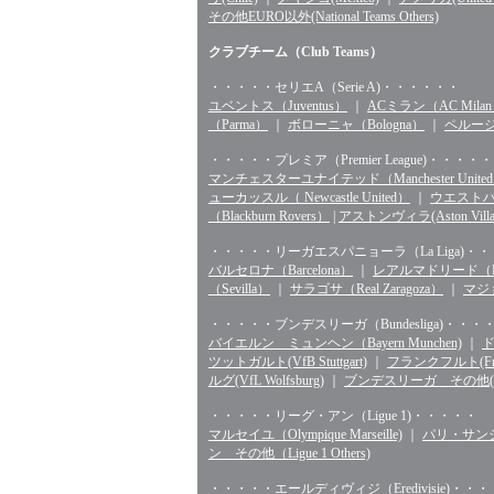
その他EURO以外(National Teams Others)
クラブチーム（Club Teams）
・・・・・セリエA（Serie A)・・・・・・
ユベントス（Juventus）
｜
ACミラン（AC Mila
（Parma）
｜
ボローニャ（Bologna）
｜
ペルージャ
・・・・・プレミア（Premier League)・・・・・
マンチェスターユナイテッド（Manchester Unite
ューカッスル（ Newcastle United）
｜
ウエストハム（
（Blackburn Rovers）
|
アストンヴィラ(Aston Villa
・・・・・リーガエスパニョーラ（La Liga)・
バルセロナ（Barcelona）
｜
レアルマドリード（Rea
（Sevilla）
｜
サラゴサ（Real Zaragoza）
｜
マジョ
・・・・・ブンデスリーガ（Bundesliga)・・・
バイエルン ミュンヘン（Bayern Munchen)
｜
ド
ツットガルト(VfB Stuttgart)
｜
フランクフルト(Fran
ルグ(VfL Wolfsburg)
｜
ブンデスリーガ その他(Bunde
・・・・・リーグ・アン（Ligue 1)・・・・・
マルセイユ（Olympique Marseille)
｜
パリ・サンジェル
ン その他（Ligue 1 Others)
・・・・・エールディヴィジ（Eredivisie)・・