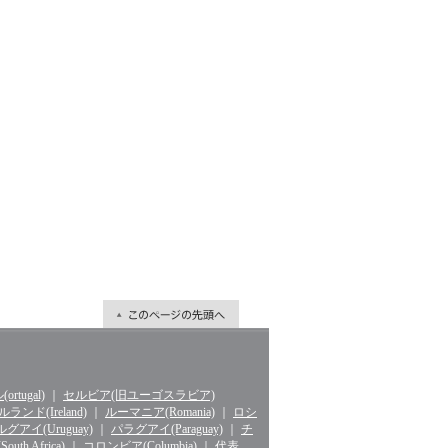
rtugal)
｜
セルビア(旧ユーゴスラビア)
ランド(Ireland)
｜
ルーマニア(Romania)
｜
ロシ
グアイ(Uruguay)
｜
パラグアイ(Paraguay)
｜
チ
th Africa)
｜
コロンビア(Columbia)
｜
代表