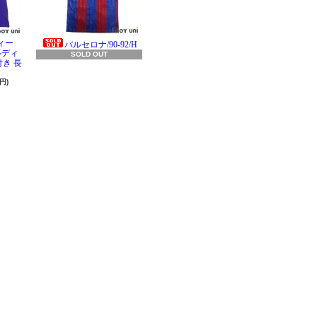
ィー
バルセロナ/90-92/H
ラルディ
SOLD OUT
き 長
円)