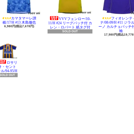
カマタマーレ讃
フィオレンテ
VVVフェンロー/10-
岐/17/H #13 木島徹也
ナ/08-09/H #11 ジ
11/H #24 リーグパッチ付 カ
6,980円(税込7,678円)
ーノ カルチョパッチ付
レン・ロバート 紙タグ付
袖
SOLD OUT
17,980円(税込19,778
ロサリ
オ・セント
ル/94-95/H
SOLD OUT