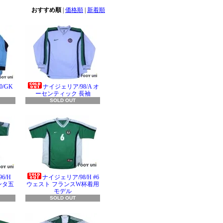
おすすめ順
|
価格順
|
新着順
/GK
ナイジェリア/98/A オ
ーセンティック 長袖
SOLD OUT
6/H
ナイジェリア/98/H #6
ンタ五
ウェスト フランスW杯着用
モデル
SOLD OUT