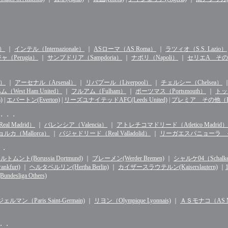
n）
｜
インテル（Internazionale）
｜
ASローマ（AS Roma）
｜
ラツィオ（S.S. Lazio）
（Perugia）
｜
サンプドリア（Sampdoria）
｜
ナポリ（Napoli）
｜
セリエA その他（S
d）
｜
アーセナル（Arsenal）
｜
リバプール（Liverpool）
｜
チェルシー（Chelsea）
West Ham United）
｜
フルアム（Fulham）
｜
ポーツマス（Portsmouth）
｜
トッテ
)
|
エバートン(Everton)
|
リーズユナイテッドAFC(Leeds United)
|
プレミア その他（Premie
・・・・
l Madrid）
｜
バレンシア（Valencia）
｜
アトレチコマドリード（Atletico Madrid）
ルカ（Mallorca）
｜
バジャドリード（Real Valladolid）
｜
リーガエスパニョーラ その他（
・・
ルトムント(Borussia Dortmund)
｜
ブレーメン(Werder Bremen)
｜
シャルケ04（Schalke 
kfurt)
｜
ヘルタベルリン(Hertha Berlin)
｜
カイザースラウテルン(Kaiserslautern)
｜
sliga Others)
マン（Paris Saint-Germain)
｜
リヨン（Olympique Lyonnais)
｜
ＡＳモナコ（AS Mo
・・・