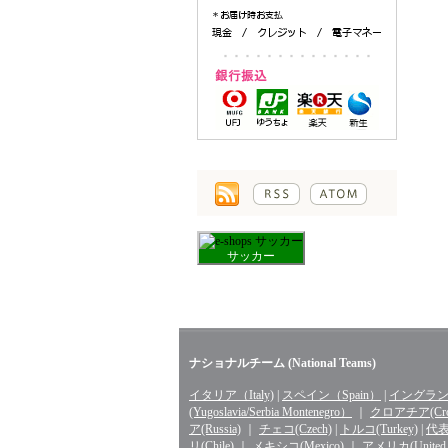
サッカー
ナショナルチーム (National Teams)
イタリア（Italy)
|
スペイン（Spain）
|
イングランド
(Yugoslavia/Serbia Montenegro）
｜
クロアチア(Croa
ア(Russia)
｜
チェコ(Czech)
|
トルコ(Turkey)
|
代表 
リ(Chile)
｜
メキシコ(Mexico)
｜
アメリカ(United St