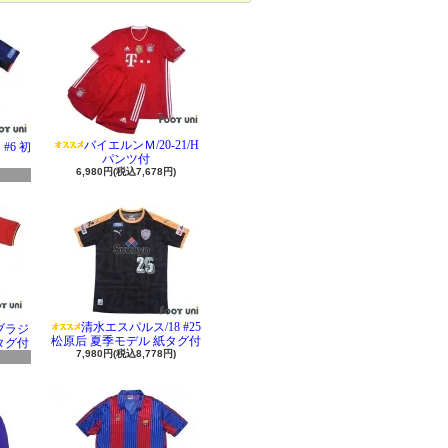
バイエルンＭ/20-21/H
#6 初
パンツ付
6,980円(税込7,678円)
清水エスパルス/18 #25
 ブラジ
松原后 夏季モデル 紙タグ付
タグ付
7,980円(税込8,778円)