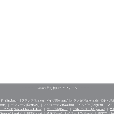
：：：：：Footuni 取り扱いユニフォーム：：：：：
（England）
|
フランス(France)
|
ドイツ(Germany)
|
オランダ(Netherland)
|
ポルトガル(o
tia)
｜
デンマーク(Denmark)
｜
スウェーデン(Sweden)
｜
ベルギー(Belgium)
｜
アイル
その他(National Teams Others)
｜
ブラジル(Brazil)
｜
アルゼンチン(Argentina)
｜
ウル
ates of America)
｜
日本(Japan)
｜
韓国(Korea)
|
ナイジェリア(Nigeria)
｜
南アフリカ(Sou