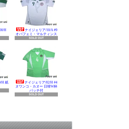
0/H
ナイジェリア/10/A #9
オバフェミ・マルティンス
SOLD OUT
/H 紙
ナイジェリア/02/H #4
ヌワンコ・カヌー 日韓W杯
パッチ付
SOLD OUT