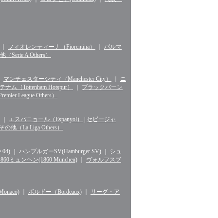
｜
フィオレンティーナ（Fiorentina）
｜
パルマ
erie A Others）
｜
マンチェスターシティ（Manchester City）
｜
ニ
ナム（Tottenham Hotspur）
｜
ブラックバーン
r League Others）
｜
エスパニョール（Espanyol）
|
セビージャ
La Liga Others）
04)
｜
ハンブルガーSV(Hamburger SV)
｜
シュ
1860ミュンヘン(1860 Munchen)
｜
ヴォルフスブ
naco)
｜
ボルドー（Bordeaux)
｜
リーグ・ア