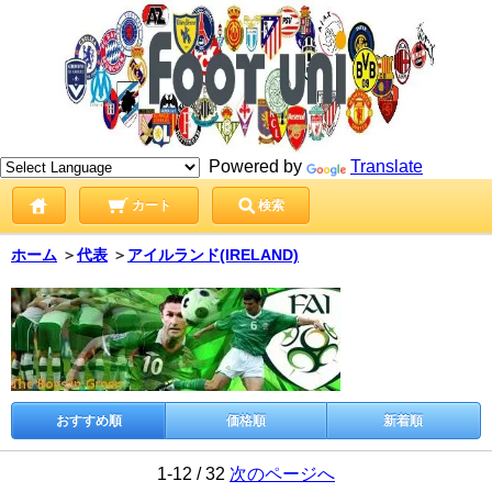
Powered by
Translate
カート
検索
ホーム
＞
代表
＞
アイルランド(IRELAND)
おすすめ順
価格順
新着順
1-12 / 32
次のページへ